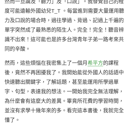
然而一旦論及「聽力」及「口說」。我發覺自己的程
度可能遠輸外國幼兒T_T 。每當進到需要大量運用聽
力及口說的場合時，過往學過、背過、記過上千遍的
單字突然成了最熟悉的陌生人。完全！完全！聽音辨
識不出來！這可能也是許多台灣青年子弟一路考來共
同的辛酸。
然而，這些煩惱在我密集上了一個月
希平方
的課程
後，竟然不再困擾我了。我開始能從外國人的話語中
快速聽出關鍵字，了解話題，甚至能運用所學過單
字、句型，表達我的想法。一開始我完全無法理解，
為什麼會有這麼大的差異。畢竟所花費的學習時間，
並沒有求學十幾年來的多。看完這本書後，我就完全
懂了。