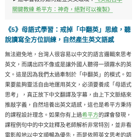
關鍵教練 希平方：神奇，絕對可以複製》
《5》母語式學習：戒掉「中翻英」思維，聽
說讀寫全方位訓練，自然產生英文語感
無法避免地，台灣人很容易以中文的語言邏輯來思考
英文，而講出四不像或是讓外國人聽得一頭霧水的英
文。這是因為我們太過牽制於「中翻英」的模式。如
果要能夠靈活自由地運用英文，必須要養成「母語式
思考」，真正放下中文翻譯及字幕，由上下文脈絡來
推敲字義，自然培養出英文語感，這也是希平方秉持
的課程設計理念。如果你有上過
希平方
的課會發現，
課程例句中的中文註釋及老師解析非常特別，並非看
電影般地以中文順暢為優先，而是依照英文思考的語