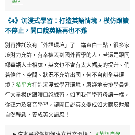
製》
《4》沉浸式學習：打造英語情境，模仿跟讀
不停止，開口說英語再也不難
別再推託沒有「外語環境」了！講直白一點，很多家
境財力允許，有幸被丟到國外留學的人，若還是跟同
鄉華語人士相處，英文也不會有太大幅度的提升。倘
若條件、空間、狀況不允許出國，何不自創全英環
境？
希平方
打造沉浸式學習環境，嚴謹地安排學員進
行大量模仿跟讀口說練習，如同我們學習母語一樣，
從聽力及發音學習，讓開口說英文變成如大腦反射般
自然輕鬆，養成英文語感！
►這本書教你如何建立英文環境：
《英語自學