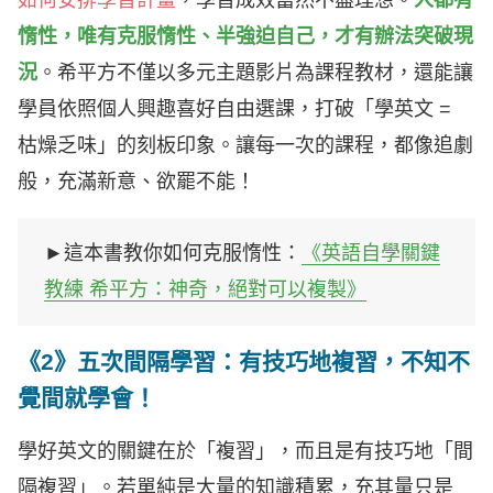
如何安排學習計畫
，學習成效當然不盡理想。
人都有
惰性，唯有克服惰性、半強迫自己，才有辦法突破現
況
。希平方不僅以多元主題影片為課程教材，還能讓
學員依照個人興趣喜好自由選課，打破「學英文 =
枯燥乏味」的刻板印象。讓每一次的課程，都像追劇
般，充滿新意、欲罷不能！
►這本書教你如何克服惰性：
《英語自學關鍵
教練 希平方：神奇，絕對可以複製》
《2》五次間隔學習：有技巧地複習，不知不
覺間就學會！
學好英文的關鍵在於「複習」，而且是有技巧地「間
隔複習」。若單純是大量的知識積累，充其量只是