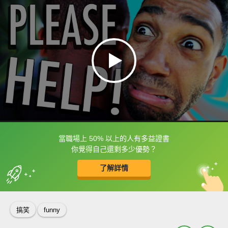
當職場上 50% 以上的人有多益證書
框選或點兩下字幕可以直接查字典喔！
你覺得自己還剩多少優勢？
了解詳情
英
中
收錄佳句
功能升級
搞笑
funny