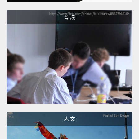
會 談
人 文