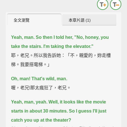
全文瀏覽
本章片語 (1)
Yeah, man. So then I told her, "No, honey, you
take the stairs. I'm taking the elevator."
耶，老兄。所以我告訴她：「不，親愛的，妳走樓
梯。我要搭電梯。」
Oh, man! That's wild, man.
喔，老兄!那太瘋狂了，老兄。
Yeah, man, yeah.
Well, it looks like the movie
starts in about 30 minutes. So I guess I'll just
catch you up at the theater?