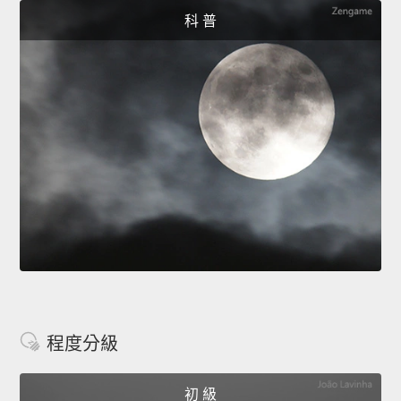
科 普
程度分級
初 級