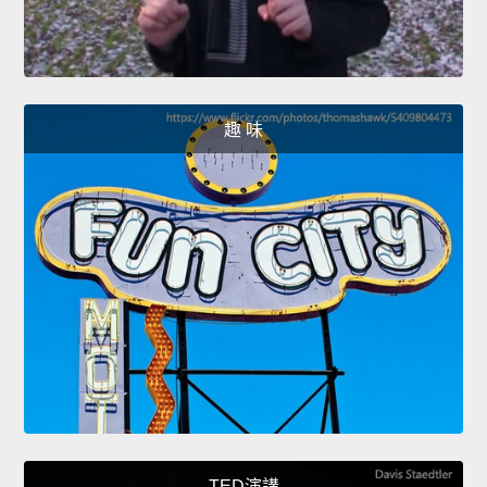
趣 味
TED演講