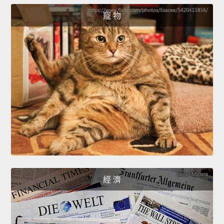
寵 物
經 濟