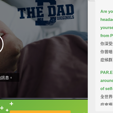
Are yo
heada
yourse
from 
你深受
你曾暗
症候群
PAR.EN
動訊息。
around
of self
全世界
症會導
直接查字典喔！
息」。