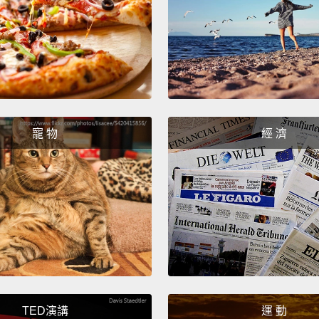
寵 物
經 濟
TED演講
運 動