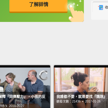
了解詳情
Aphuke
英
中
免費功能
功能升級
Aphuk
relief
boys.
「林北
能各有
們去透
Do not
your k
talk t
若在無
解釋『同儕壓力』，小孩的反
我誰都不要，就是要找『媽咪』
果你在
觀看次數：21436 • 2017-01-26
 • 2019-05-27