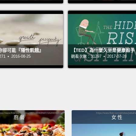
息」前
PAR.EN
「鬱兒
你卻可能『隱性飢餓』
【TED】為什麼久坐是健康殺手
 • 2016-08-25
觀看次數：31297 • 2017-07-28
廚 藝
女 性