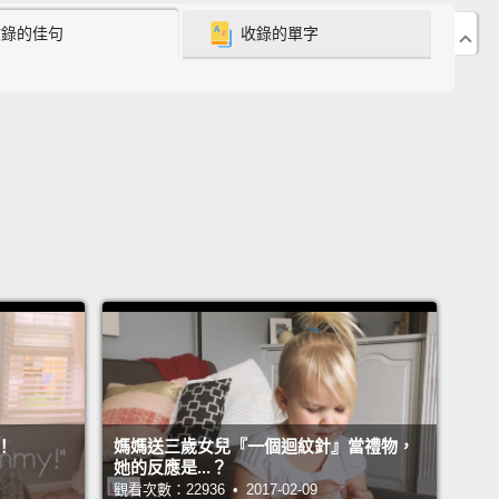
收錄的佳句
收錄的單字
nbrakE lets you step away from it all.
Results of
enbrakE may vary.
Side effects include a sigh of
, decrease in blood pressure, and hanging with the
要休息」讓你遠離一切。「林北要休息」的治療結果可
所異。副作用包含鬆了一口氣、血壓降低，以及和哥兒
個氣。
 take AphukenbrakE if there's no one watching
ids.
And if you've taken one in the last 24 hours,
o your spouse before you take AphukenbrakE.
人看照孩子的情況下，請勿使用「林北要休息」。且如
！
媽媽送三歲女兒『一個迴紋針』當禮物，
過去二十四個小時內已休息過一次，在使用「林北要休
她的反應是...？
觀看次數：22936 • 2017-02-09