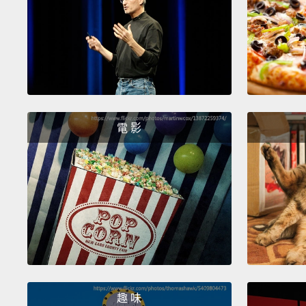
電 影
趣 味