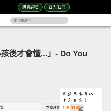
購買課程
登入/註冊
懂...」- Do You
瀏覽
本章片語 (0)