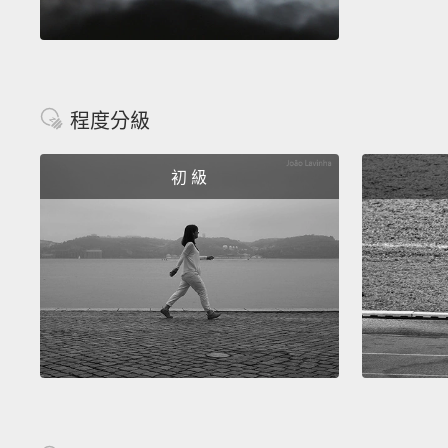
程度分級
初 級