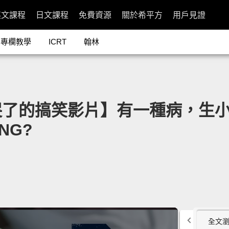
英文課程
日文課程
免費資源
關於希平方
用戶見證
專欄教學
ICRT
翰林
的搞笑影片】有一種病，生小孩後才會
ING?
全文