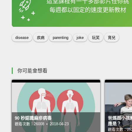
這堂課程有一千多部影片任你挑
每週都以固定的速度更新教材
收錄佳句
disease
疾病
parenting
joke
玩笑
育兒
你可能會想看
90 秒認識麻疹病毒
爸媽跟小孩
應是？
觀看次數：26008 • 2018-04-23
觀看次數：25265