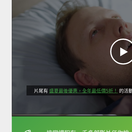
片尾有
盛夏最後優惠，全年最低價5折！
的活
框選或點兩下字幕可以