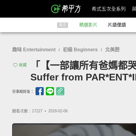
希式五次全系列
精選影片
片語俚語
英文
趣味 Entertainment
初級 Beginners
北美腔
/
/
「【一部讓所有爸媽都哭了
收藏
Suffer from PAR*ENT*
分享給好友：
觀看次數：17227 •
2018-02-06