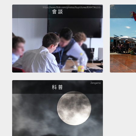
會 談
科 普