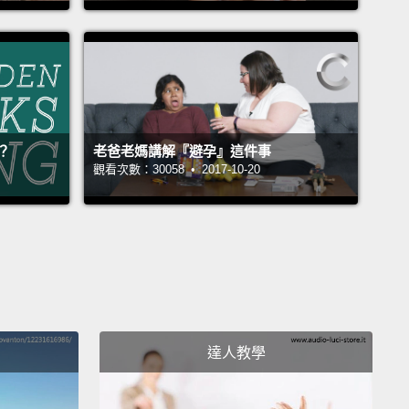
請和配偶商談。
.TING is not easy; take AphukenbrakE.
」不容易；請用「林北要休息」。
？
老爸老媽講解『避孕』這件事
觀看次數：30058 • 2017-10-20
達人教學