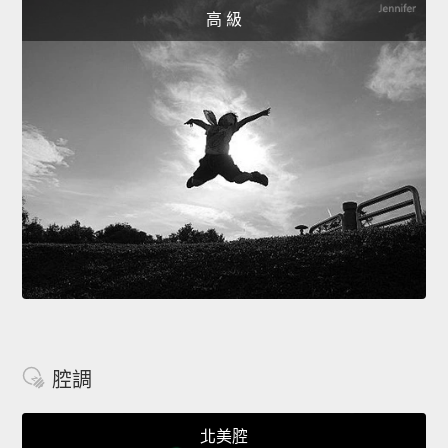
高 級
腔調
北美腔