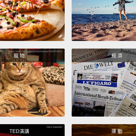
readin
mode a
displa
it shi
blue h
color 
寵 物
經 濟
rhythm
iOS 
泛、以
讓床上
依據是
冷、藍
些色調
TED演講
運 動
較好。