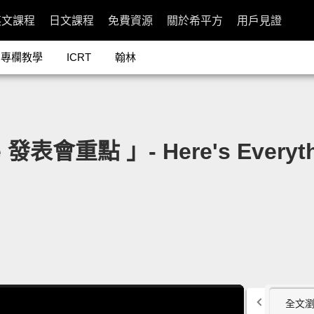
英文課程
日文課程
免費資源
關於希平方
用戶見證
專欄教學
ICRT
翰林
表會重點 」- Here's Everythi
全文