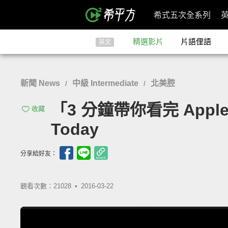
希式五次全系列
精選影片
片語俚語
英文
新聞 News
中級 Intermediate
北美腔
/
/
「3 分鐘帶你看完 Apple 發
收藏
Today
分享給好友：
觀看次數：21028 •
2016-03-22