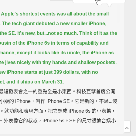
 Apple's shortest events was all about the small
.
The tech giant debuted a new smaller iPhone,
 the SE.
It's new, but...not so much.
Think of it as the
cousin of the iPhone 6s in terms of capability and
rmance,
except it looks like its uncle, the iPhone 5s.
ze jives nicely with tiny hands and shallow pockets.
ew iPhone starts at just 399 dollars, with no
ct, and it ships on March 31.
le 最短發表會之一的重點全是小東西。科技巨擘首度公開
版的 iPhone，叫作 iPhone SE。它是新的，不過...沒
。就功能和表現方面，把它想成 iPhone 6s 的小表弟，
E 外表像它的叔叔，iPhone 5s。SE 的尺寸很適合嬌小
口袋。這支新 iPhone 起價只要美金 399 元，不綁