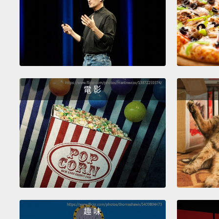
電 影
趣 味