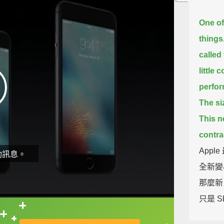
One of
things
called
little 
perfo
The si
This n
contra
App
動訊息。
全新變小
那麼新
只是 S
的手和淺
直接查字典喔！