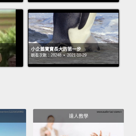
 Pro 也縮小了，Apple 現在提供這高端平板的 9.7 吋版
和 12.9 吋的老大哥有相同功能，不過攜帶起來輕鬆許
螢幕變小了，新 iPad Pro 的螢幕有項 Apple 稱為
e Tone 的新功能。四顆環繞感測器測量房間四周光線，以
幕亮度和色溫。和你可能想到的一樣，Pro 的名號附帶
小企鵝寶寶長大的第一步
觀看次數：28248 • 2021-10-29
價位。這台新平板 32 GB 的機型定價從美金 599 元開
128 GB 版本美金 749 元，還有提供一項新選擇，256
金 899 元。9.7 吋 iPad Pro 三月二十四號開賣，三月三
出貨。它有四種顏色可以選，包含那迷人的玫瑰金烤
3 is now available for download.
The update
達人教學
s the reach of 3D Touch, protects your Notes app
ouch ID,
and our favorite new feature makes