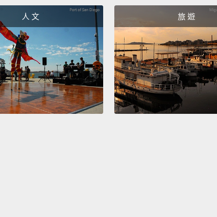
這裡是
人 文
旅 遊
用。考
球百分
Apple 
specif
make s
To kee
ship th
Appl
品的機
Lia
裝置接