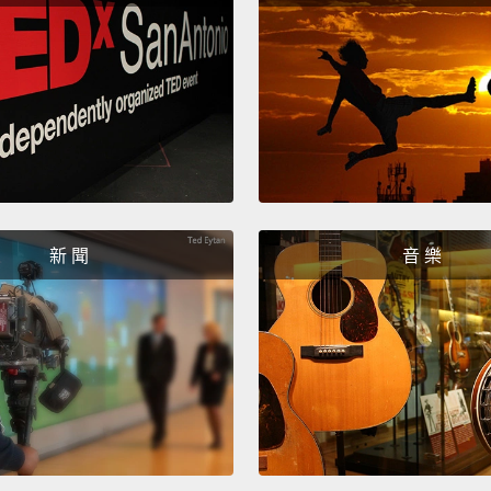
On the
upgrad
The wa
new ba
woven 
較不令
有降價。
新 聞
音 樂
錶帶，
Here's
are cu
has pu
claims
runnin