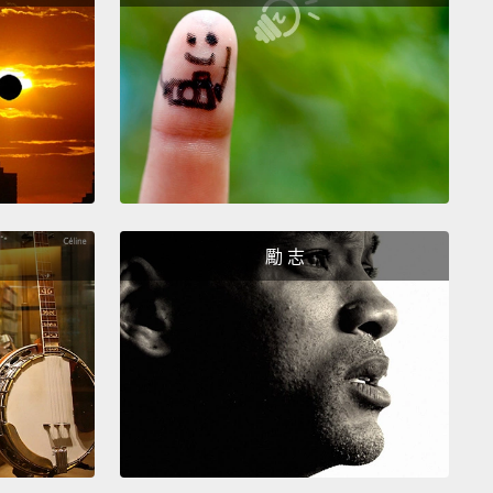
 less exciting side, there were no hardware
es for the Apple Watch,
just a reduction in price.
tch now starts at 299 dollars.
There are also some
nds for it,
including a '90s throwback—NATO-style
fabric bands in neon colors.
人那麼興奮的方面，Apple Watch 並沒有升級硬體，只
手錶現在起價美金 299 元。Apple Watch 還有一些新
勵 志
包含復古 90 年代款－－螢光色 NATO 風織布錶帶。
 a mind-blowing fact: Over a billion Apple devices
rrently in use worldwide.
With that in mind, Apple
shed hard to be more sustainable.
The company
 93 percent of its facilities worldwide are now
g on renewable energy.