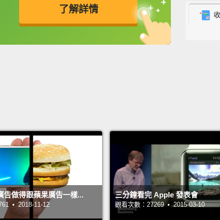
約，它
了解詳情
The iP
英
中
免費功能
功能升級
a 9.7-
same p
easy t
iPad P
"True 
light 
temper
tag co
599 do
128 G
告做得跟蘋果廣告一樣...
三分鐘看完 Apple 發表會
sale M
 • 2018-11-12
觀看次數：27269 • 2015-03-10
includi