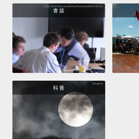
會 談
科 普