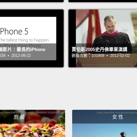
iPad
本。它
多。雖然
Tru
調整螢
5惡搞影片：最長的iPhone
賈伯斯2005史丹佛畢業演講
 • 2012-09-22
觀看次數：101909 • 2012-02-02
著不凡
始，或 
GB 美
十一號
漆。
iOS 9.
廚 藝
女 性
extend
with T