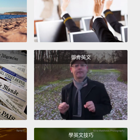
g in bed easier on the eyes.
The new Night Shift
djusts the brightness and color temperature of the
y
depending on what time of day it is.
After sunset,
fts the color temperature of the screen from cooler,
ues to warmer, orange ones.
The idea is that these
schemes work a lot better with your circadian
鄧肯英文
s,
meaning you might sleep better as a result.
9.3 現在可供下載。這次更新將 3D Touch 功能運用得更廣
 Touch ID 保護你的備忘錄程式，而我們最愛的新功能
閱讀對雙眼更省力。新夜間模式調整螢幕亮度和色溫，
在一天中的什麼時間。日落後，它將螢幕的色溫從較
色調的色彩轉變成比較溫暖、橘色調的色彩。概念是這
搭配更加適合你的生理時鐘，代表你可能會因此睡得比
學英文技巧