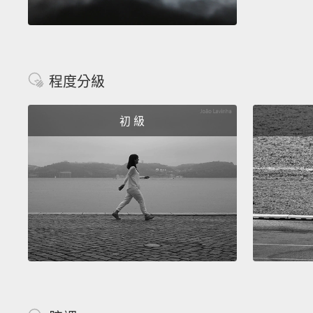
程度分級
初 級