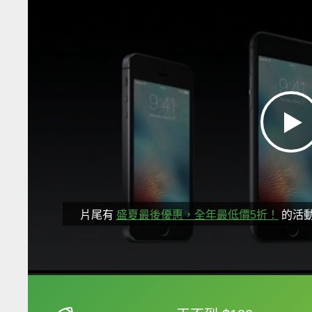
片尾有
盛夏最後優惠，全年最低價5折！
的活
框選或點兩下字幕可以