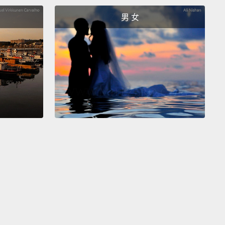
個驚人事實：全球目前有超過十億個 Apple 裝置在被使
男 女
慮到那，Apple 努力變得更永續。Apple 公司宣稱它全
之九十三的設施目前是靠可更新能源運作。
also introduced us to Liam,
a robot designed
ically to pick Apple products apart piece by piece
to
ure every last component is recycled and reused.
p Liam busy,
Apple will pay for U.S. customers to
eir old devices for total but precise...destruction.
e 也向我們介紹 Liam，專門設計來一片片拆解 Apple 產
器人，以確保每一個零件都被回收並重新利用。為了讓
m 保持忙碌，Apple 將付費給美國消費者，讓他們運出舊的
受全面絕對的...銷毀。