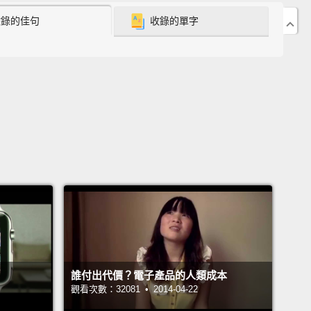
會在三月三十一號出貨。
收錄的佳句
收錄的單字
ad Pro is also downsizing,
with Apple now offering
inch version of the high-end tablet.
It packs the
ower as its 12.9-inch big brother, but it's far more
o carry around.
Despite the smaller screen, the new
ro's display has a new feature Apple is calling
Tone."
Four ambient sensors measure the ambient
in the room
to adjust the brightness and color
ature of the display.
As you might expect, the Pro
mes with a big price tag.
This new tablet will start at
llars with the 32 GB model,
or 749 dollars for the
B,
and a new offering, 899 for the 256 GB.
It goes on
誰付出代價？電子產品的人類成本
arch 24 and ships March 31.
It comes in four colors,
觀看次數：32081 • 2014-04-22
ng that tasty rose gold finish.