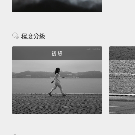
程度分級
初 級