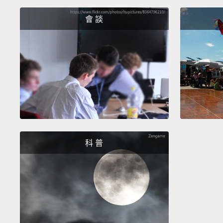
會 談
科 普