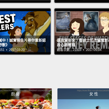
"Where
「在哪
...or y
sweate
滅中！誠實預告片帶你重新認
還我童年來！看迪士尼改編電影
野獸》
段心路歷程
...
 • 2017-03-20
觀看次數：21915 • 2017-05-04
"Yes, I
too."
「嗯，
妙。」
Yup, de
廚 藝
女 性
沒錯，