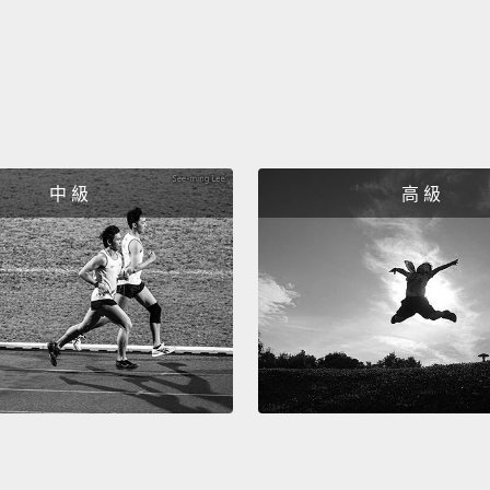
那麼，
曲，像
This s
這首歌
中 級
高 級
Most d
多數夢
But I 
不過我
I'm sk
我苗條
The cu