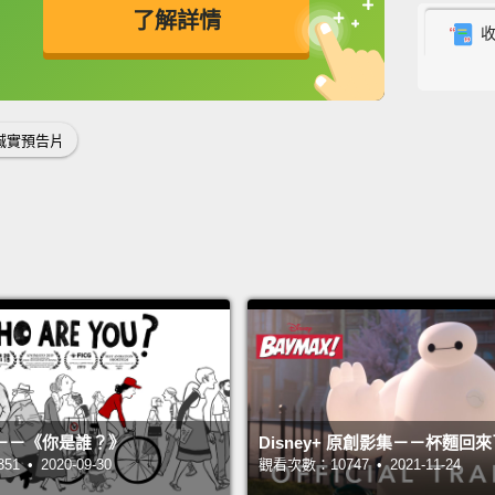
了解詳情
"Leave
英
中
免費功能
功能升級
「針線
誠實預告片
...wher
house
they'r
...
正能釣
Get sw
enslav
that ca
－－《你是誰？》
Disney+ 原創影集－－杯麵回
好好陶
 • 2020-09-30
觀看次數：10747 • 2021-11-24
是一個