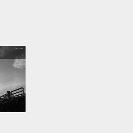
回到更簡單美好的年代，一起唱從兒時就愛的經典歌
是那首讓人抱有錯誤希望的歌：
ong is about deception
唱的是欺騙
reams just don't come true
想不會實現
am the rare exception
是少見的特例
inny and pretty and cute.
、美麗、卡哇伊
te little mice song: