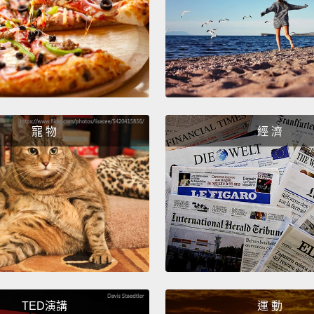
But ev
godmo
improv
out wh
her int
have b
寵 物
經 濟
Protec
不過一
要不計
爸媽掛
謝謝妳
年前就
Even t
TED演講
運 動