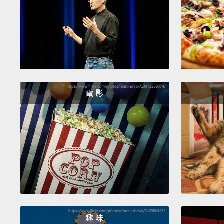
電 影
趣 味