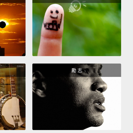
alf the movie watching a cat try to contain the army
min
who have infested every corner of the house.
r all his reasonable efforts to contain the rodent
gets Bran Stark'd out the window.
姑娘的名字是片名，但花大半部電影的時間看一隻貓試
害獸大軍，牠們出沒在家中每個角落。儘管他為了制止
鼠做出的努力很合理，那隻貓還是像布蘭‧史塔克一樣
窗外了。
勵 志
the age-old love story between a prince who
't be bothered to find his own wife
and a king so
ate for heirs he doesn't care whose uterus his son
s a baby factory,
whether it's a hermit maid who
to mice
or just someone with the same shoe size.
味古老雋永的愛情故事，主角是一個懶得討老婆的王子