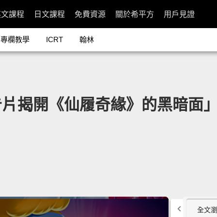
英文課程
日文課程
免費資源
關於希平方
用戶見證
專欄教學
ICRT
翰林
開《仙履奇緣》的黑暗面」- Hone
全文