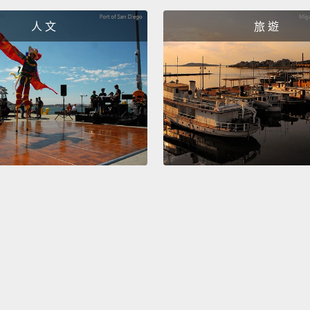
和一個
人 文
旅 遊
王，管
大的女
"This 
「這鞋
"That'
「那是
Whatev
隨便啦
So, tr
classi
that i