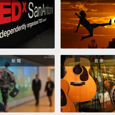
than h
of ver
And fo
horde,
雖然灰
圖阻止
一群老
被丟出
新 聞
音 樂
Savor 
couldn
desper
uses a
talks 
細細品