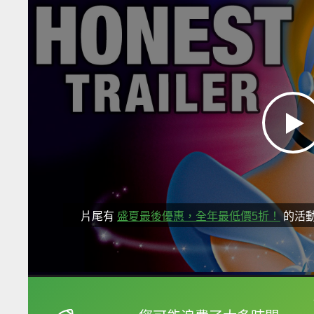
片尾有
盛夏最後優惠，全年最低價5折！
的活
框選或點兩下字幕可以