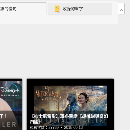
收錄的佳句
收錄的單字
 the sewing to the women."
活是女人家的事。」
e girls are taught to be pushovers, do all the
work,
and that their problems will disappear if
e hot enough to land a rich husband.
女孩們被教育要當濫好人、包辦所有家事，然後如果她們很
到金龜婿，一切煩惱就會消失。
ept away by the tale of Cinderella,
an orphan girl
ed to her stepfamily,
who's either a powerful druid
n talk to animals...
來了！
【迪士尼電影】凜冬童話《胡桃鉗與奇幻
醉在灰姑娘的故事中，一個被繼親打壓的孤女，她要不
四國》
能和動物交談的超強祭司...
觀看次數：27769 • 2018-09-13