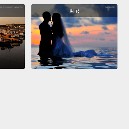
想抱孫想到瘋掉、不管兒子用誰的子宮來製造寶寶的國
男 女
她是關在家裡和老鼠說話的女僕，還是鞋子剛好穿一樣
人都行。
slipper may fit any number of girls."
子可能一堆女孩都穿得下啊。」
s his problem."
他的問題。」
er.
。
avel back to a simpler time
and sing along to the
c songs you've loved since childhood,
like the song
nspires false hope: