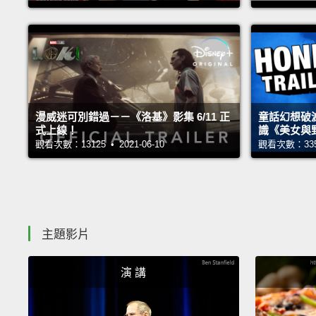
漫威迷可別錯過－－《洛基》影集 6/11 正
童話幻想破
式上線！
識《美女與
觀看次數：13125 • 2021-06-10
觀看次數：33551
主題影片
演 講