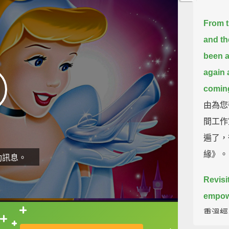
From t
and th
been a
again 
coming
由為您
間工作
遍了，
緣》。
動訊息。
Revisit
empowe
重溫經
直接查字典喔！
力的觀