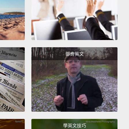
erything will change when she meets her fairy
ther,
a guardian angel who's waited years to
e Cinderella's life in any way
instead of helping her
en her parents died
or when her stepfamily forced
o slavery.
Thanks for the dress, lady.
But it would
een more helpful
if you bibbidi-bobbidi called Child
鄧肯英文
tive Services, like, eight years ago.
切都會在她見到自己的神仙教母時改變，一個等候多年
方法改善灰姑娘生活的守護天使，但她卻不在灰姑娘的
掉時幫她，或在她後母和繼姐逼她當僕人的時候。還真
的禮服咧，女士。不過更能幫上忙的做法，是在大概八
念念咒打給兒童保護部門。
hough Cinderella's name is the title,
spend more
學英文技巧