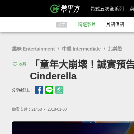
希式五次全系列
精選影片
片語俚語
英文
趣味 Entertainment
中級 Intermediate
北美腔
/
/
「童年大崩壞！誠實預告片揭
收藏
Cinderella
分享給好友：
觀看次數：21458 •
2018-01-30