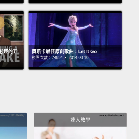
? In a trap?"
？在陷阱裡？」
ears of being locked away in a castle knitting
rs for mice have slowly driven her mad.
必經的五
奧斯卡最佳原創歌曲：Let It Go
就是幾年來被鎖在城堡裡給老鼠織毛衣漸漸把她逼瘋了。
觀看次數：74994 • 2014-03-10
 know it's a lovely one, but...it was a lovely dream,
我知道今天是很美好的一天，可是...那個夢也很美
finitely crazy.
達人教學
肯定是起肖了。