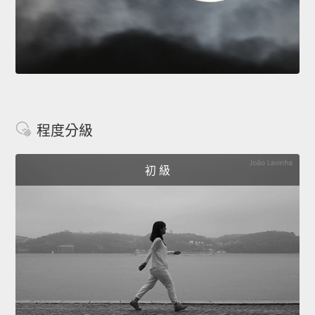
程度分級
初 級