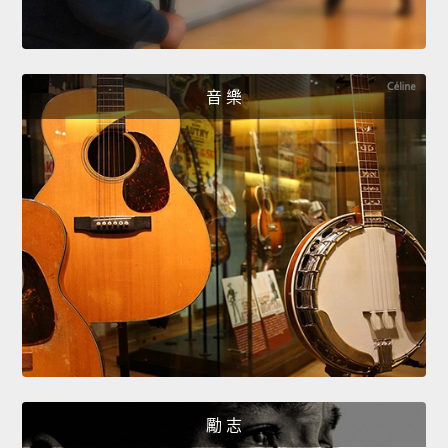
音 樂
勵 志