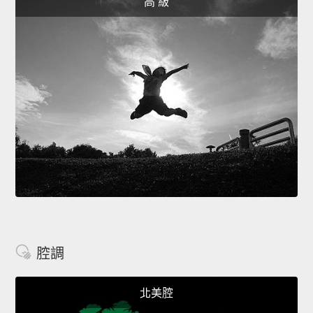
高 級
腔調
北美腔