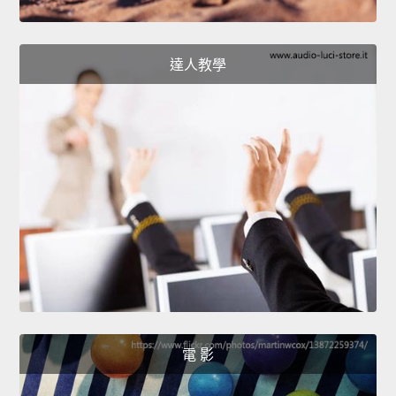
達人教學
電 影