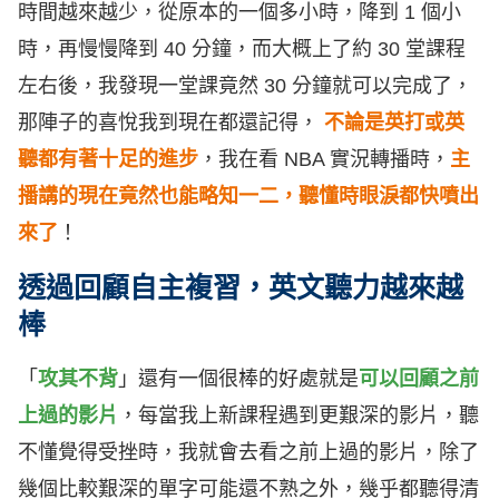
時間越來越少，從原本的一個多小時，降到 1 個小
時，再慢慢降到 40 分鐘，而大概上了約 30 堂課程
左右後，我發現一堂課竟然 30 分鐘就可以完成了，
那陣子的喜悅我到現在都還記得，
不論是英打或英
聽都有著十足的進步
，我在看 NBA 實況轉播時，
主
播講的現在竟然也能略知一二，聽懂時眼淚都快噴出
來了
！
透過回顧自主複習，英文聽力越來越
棒
「
攻其不背
」還有一個很棒的好處就是
可以
回顧之前
上過的影片
，每當我上新課程遇到更艱深的影片，聽
不懂覺得受挫時，我就會去看之前上過的影片，除了
幾個比較艱深的單字可能還不熟之外，幾乎都聽得清