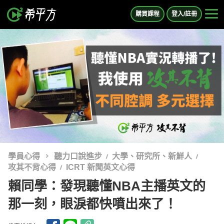
購買課程
登入/註冊
學員心得
聽力口說進步
大學、研究所、新鮮人
攻其不背心得
ICRT 新聞英文心得
賴同學：發現聽懂NBA主播英文的
那一刻，眼淚都快噴出來了！