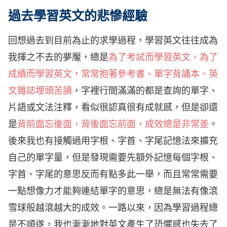
過去學習英文的悲慘經驗
回想過去到目前為止的求學過程，學習英文往往成為
我揮之不去的夢魘，總是
為了考試而學習英文，為了
成績而學習英文，常常抱著參考書、單字背誦本、英
文雜誌埋頭苦讀
，字裡行間滿滿的都是查詢的單字、
片語或文法注釋，看似很認真很有成就感，但是卻還
是
背前面忘後面，背後面忘前面，成效總是非常差
。
後來我也有接觸過用字根、字首、字尾記憶法來擴充
自己的單字量，但是發現需要先額外記憶每個字根、
字首、字尾的意思反而有點多此一舉，而且常常需要
一點想像力才能夠連結單字的意思，總是無法有像滾
雪球般越滾越大的成效。一路以來，因為學習過程總
是不順遂，我也漸漸地對英文產生了恐懼感也失去了