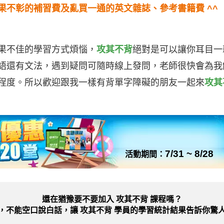
不彰的補習費及亂買一通的英文雜誌、參考書籍費 ^^ ，這個
果不佳的學習方式煩惱，
攻其不背
絕對是可以讓你耳目一
語還有文法，遇到疑問可隨時線上發問，老師很快會為我
程度。所以歡迎跟我一樣有背單字障礙的朋友一起來
攻其
7/31 ~ 8/28
活動期間：
還在猶豫要不要加入
攻其不背 課程嗎？
，不能空口說白話，讓 攻其不背 學員的學習統計結果告訴你驚