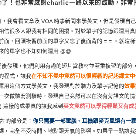
了！也非常感謝charlie一路以來的鼓勵，非
，我會看文章及 VOA 時事新聞來學英文，但是發現自
相信很多人跟我有相同的困擾。對於單字的記憶跟運用真
前面，回頭複習前面的單字又忘了後面背的 = = 。就這
來的單字也不知如何運用 @@
程後發現，他們利用有趣的短片當教材並著重複習的部分
的程式，讓我
在不知不覺中竟然可以很輕鬆的記起課文中
運用這個方式學英文，我發現對於聽力及單字記憶的
效果
一次做聽寫測驗時，發現自己竟然可以在沒有背課文的情
 ) 這樣的成果真的讓我感到
英文竟然可以學得輕鬆又有成
許的部分是：
你只需要一部電腦、耳機跟麥克風還有一
課，完全不受時間、地點跟天氣的影響。如果早一點讓我接