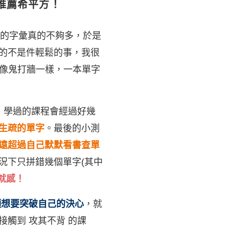
常推薦希平方！
己的字彙真的不夠多，於是
的不是件輕鬆的事，我很
樣像鬼打牆一樣，一本單字
，學過的課程會經過好幾
生疏的單字
。最後的小測
遠超過自己默默看書查單
況下只拼錯幾個單字(其中
就感！
顆想要突破自己的決心
，就
觸到 攻其不背 的課