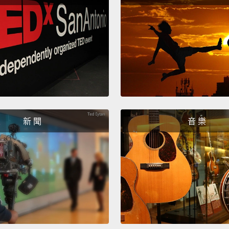
As if.
就像醬
Seriou
認真的
Oh, re
喔，真
新 聞
音 樂
That's
那真的
Oh my 
喔我的
I was a