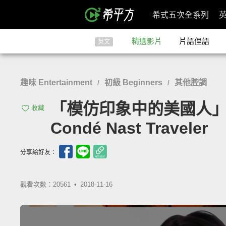
希式五次全系列
精選影片
片語俚語
英文
趣味 Entertainment
初級 Beginners
其他腔調
/
/
「模仿印象中的美國人」- 70 Pe
收藏
Condé Nast Traveler
分享給好友：
觀看次數：20561 •
2018-11-16