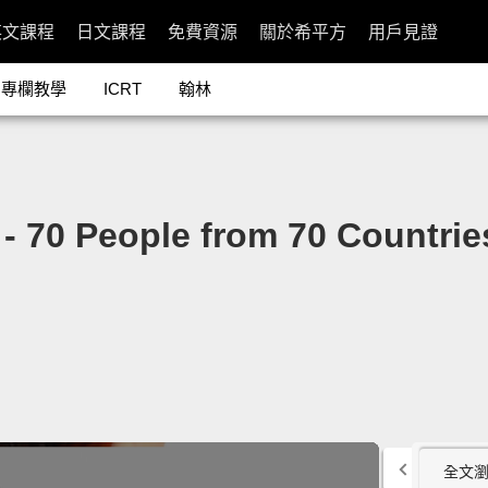
英文課程
日文課程
免費資源
關於希平方
用戶見證
專欄教學
ICRT
翰林
ople from 70 Countries I
全文