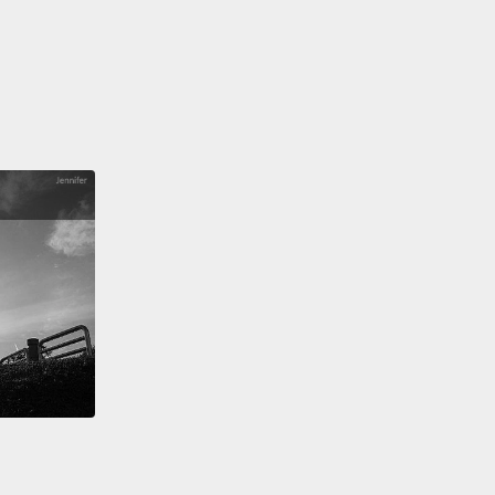
天。
 God!
天!
God! That is so fetch.
天!那實在太潮了。
 fetch.
l American, um, big smile.
國人，嗯，燦笑。
.
.