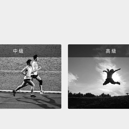
喔我的
Oh my
喔我的
Oh my 
喔我的
中 級
高 級
Totally
超潮。
Typica
典型美
Ha-ha..
哈哈哈..