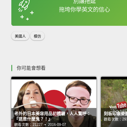
別讓拖延
拖垮你學英文的信心
收錄佳句
美國人
模仿
你可能會想看
老外的日本美容用品初體驗，人人驚呼：
刻板印象麥
『這是什麼鬼？！』
觀看次數：29383
觀看次數：21227 • 2016-09-07