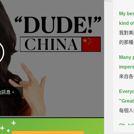
My bes
kind of
我對美
的那種
Many p
impers
來自各
Everyo
動訊息。
"Great
每個人
Oh, hi
直接查字典喔！