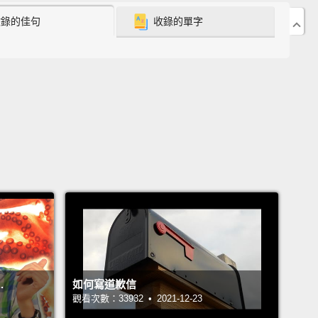
!你好嗎？
收錄的佳句
收錄的單字
ke, so excited.
是，超興奮的。
ow are you, buddy?
弟，過得如何啊？
erything's good.
。
w are you?
.
如何寫道歉信
好嗎？
觀看次數：33932 • 2021-12-23