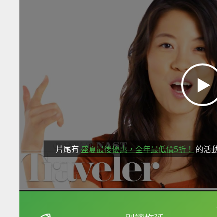
片尾有
盛夏最後優惠，全年最低價5折！
的活
框選或點兩下字幕可以