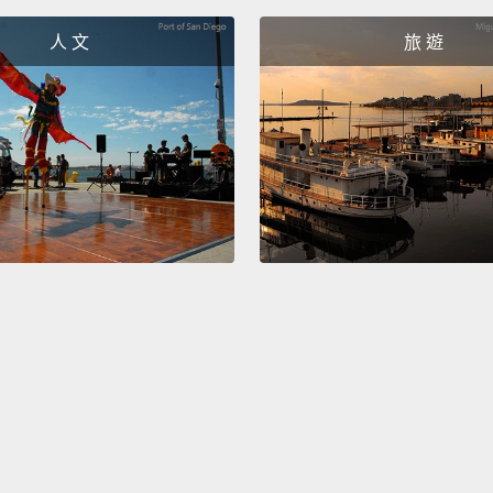
我就是
人 文
旅 遊
生。
And th
然後他
Oh my
喔我的
Oh my
喔我的
Oh my
喔我的
Oh my