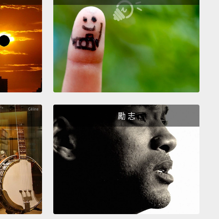
。
sly.
。
ally?
假？
勵 志
 so ridiculous.
太荒謬了。
gosh! I Iove your skirt. Where did you get it?
天哪!我愛妳的裙子。妳在哪裡買的？
t the mall, and, like, I saw this boy I really liked.