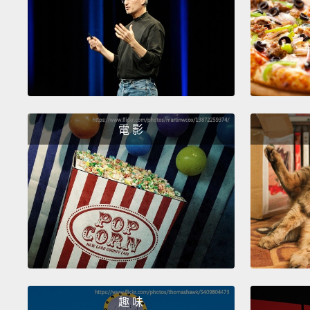
電 影
趣 味