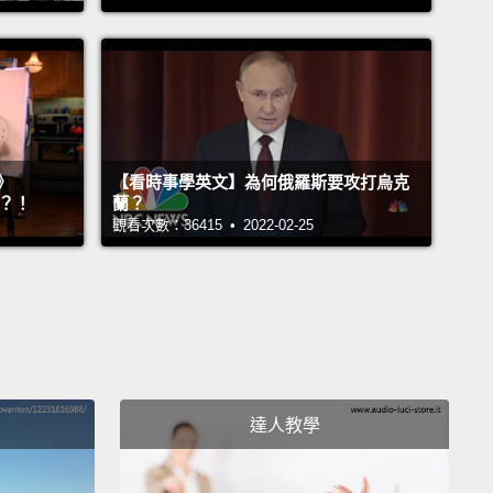
od! Yeah!
對呀!
!
是!
》
【看時事學英文】為何俄羅斯要攻打烏克
me.
』？！
蘭？
觀看次數：36415 • 2022-02-25
。
 you...
.
達人教學
w are you?