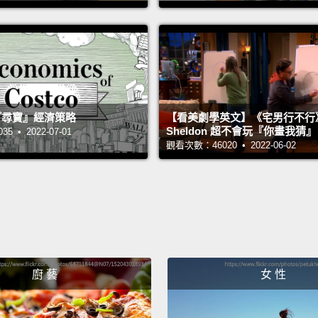
I'm go
我很好!
Totally
完全就
 的『尋寶』經濟策略
【看美劇學英文】《宅男行不行
Aweso
Sheldon 超不會玩『你畫我猜
 • 2022-07-01
觀看次數：46020 • 2022-06-02
超棒的
How do
你怎麼..
Hello.
哈囉。
廚 藝
女 性
Hi! Ho