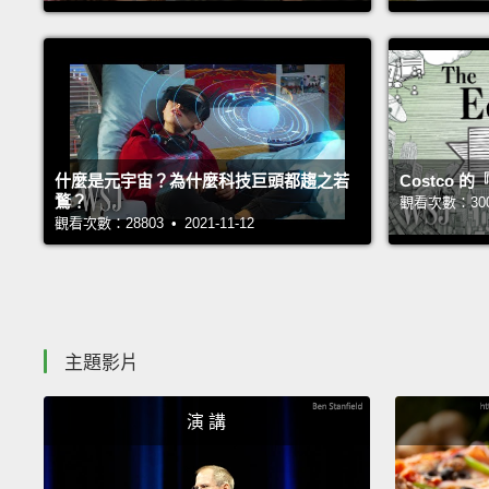
什麼是元宇宙？為什麼科技巨頭都趨之若
Costco
鶩？
觀看次數：30035
觀看次數：28803 • 2021-11-12
主題影片
演 講