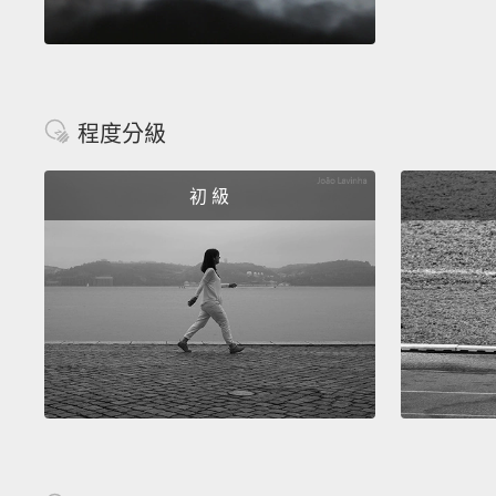
程度分級
初 級