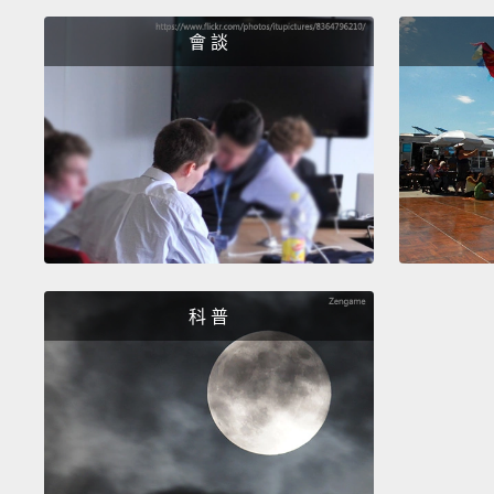
會 談
科 普