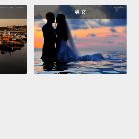
在那個賣場，然後，就是，我看到那個我很喜歡的男
男 女
en he was, like, oh my God!
真的，就是，我的天哪!
 God.
天。
 God.
天。
 God.
天。
 gosh.