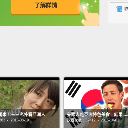
喔，嗨
了解詳情
I'm, li
英
中
免費功能
功能升級
我，就
Hey!
嘿!
Hey! H
嘿!兄
And ev
都很棒
Hi, ho
擱來！－－老外看亞洲人
美國人吃亞洲特色美食，結果.....
嗨，你
 • 2016-08-19
觀看次數：32412 • 2015-10-02