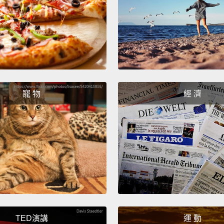
嗨!你
How a
你好嗎
Oh my 
我的天
寵 物
經 濟
Like, 
就像，
Really?
真假？
Like, li
就像，
TED演講
運 動