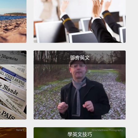
好嗎？
re ya?
？
God! This is awesome!
This is bad.
哪!這實在太棒了!好煩喔。
鄧肯英文
the Bahamas is, like, in Jamaica, right?
巴哈馬在，那個，牙買加，對不對？
 It's like, oh, I don't know, like...
就像，喔，我不知道，就是...
terally, I can't even, like, I literally died.
真心，我甚至沒辦法，就是，我真心要死了。
學英文技巧