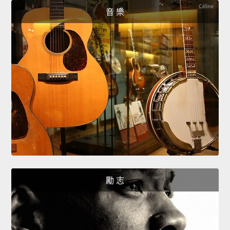
音 樂
勵 志