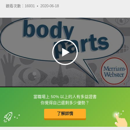
觀看次數：16931 •
2020-06-18
當職場上 50% 以上的人有多益證書
框選或點兩下字幕可以直接查字典喔！
你覺得自己還剩多少優勢？
了解詳情
英
中
收錄佳句
功能升級