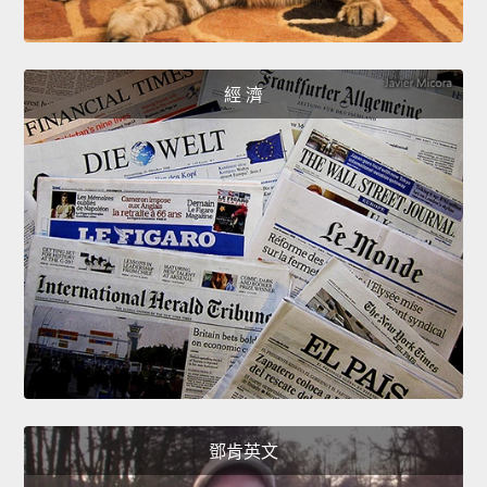
經 濟
鄧肯英文