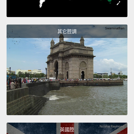
其它腔調
英國腔