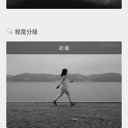
程度分級
初 級