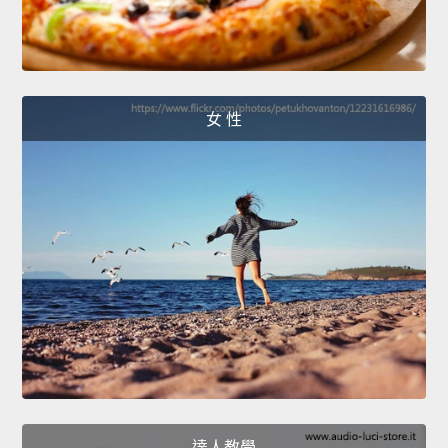
女 性
達人教學