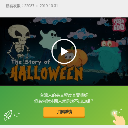
觀看次數：22087 •
2019-10-31
台灣人的英文程度其實很好
框選或點兩下字幕可以直接查字典喔！
但為何對外國人就是說不出口呢？
了解詳情
英
中
收錄佳句
功能升級