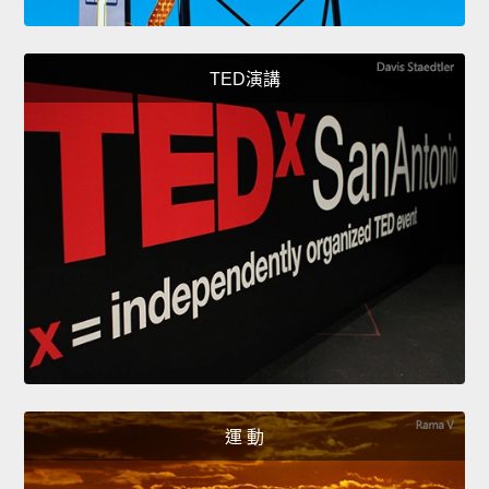
TED演講
運 動