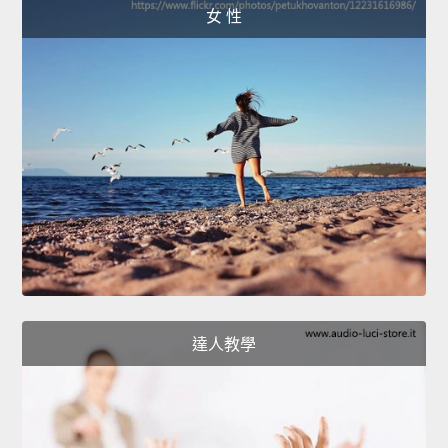
女 性
達人教學