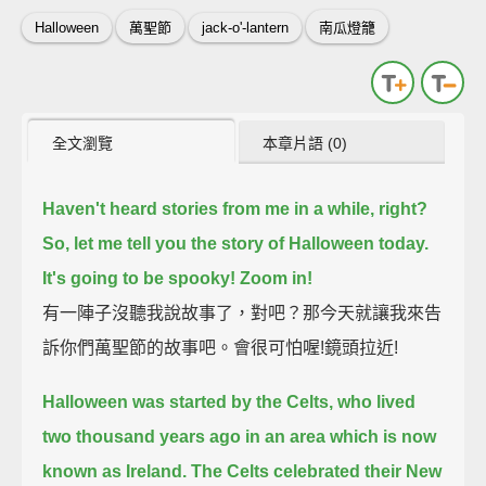
Halloween
萬聖節
jack-o'-lantern
南瓜燈籠
全文瀏覽
本章片語 (0)
Haven't heard stories from me in a while, right?
So, let me tell you the story of Halloween today.
It's going to be spooky!
Zoom in!
有一陣子沒聽我說故事了，對吧？那今天就讓我來告
訴你們萬聖節的故事吧。會很可怕喔!鏡頭拉近!
Halloween was started by the Celts,
who lived
two thousand years ago in an area which is now
known as Ireland.
The Celts celebrated their New