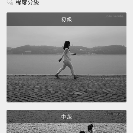
程度分級
初 級
中 級