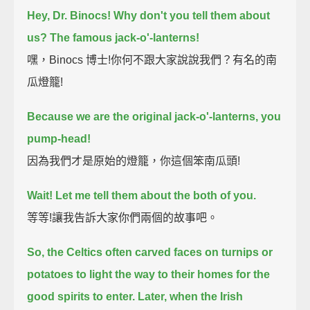
Hey, Dr. Binocs! Why don't you tell them about
us?
The famous jack-o'-lanterns!
嘿，Binocs 博士!你何不跟大家說說我們？有名的南
瓜燈籠!
Because we are the original jack-o'-lanterns, you
pump-head!
因為我們才是原始的燈籠，你這個笨南瓜頭!
Wait! Let me tell them about the both of you.
等等!讓我告訴大家你們兩個的故事吧。
So, the Celtics often carved faces on turnips or
potatoes
to light the way to their homes for the
good spirits to enter.
Later, when the Irish