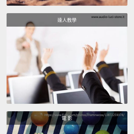
達人教學
電 影