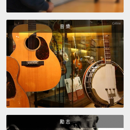
音 樂
勵 志