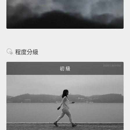
程度分級
初 級