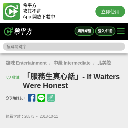
希平方
攻其不背
立即使用
App 開放下載中
購買課程
登入/註冊
趣味 Entertainment
中級 Intermediate
北美腔
/
/
「服務生真心話」- If Waiters
收藏
Were Honest
分享給好友：
觀看次數：28573 •
2018-10-11