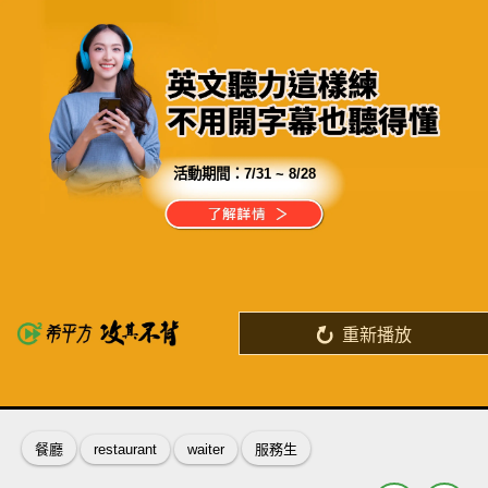
活動期間：
7/31 ~ 8/28
分享這部影片
別把願望，等成遺憾
重新播放
了解詳情
英
中
收錄佳句
功能升級
餐廳
restaurant
waiter
服務生