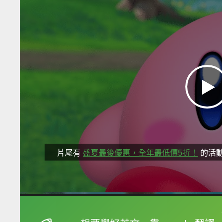
片尾有
盛夏最後優惠，全年最低價5折！
的活
框選或點兩下字幕可以