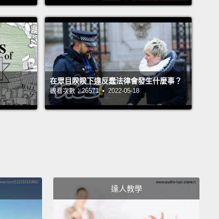
 nice summer sun.
天的太陽好舒服。
 least there's no line.
好這裡不用排隊。
在眾目睽睽下違反蠢法律會發生什麼事？
觀看次數：26571 • 2022-05-18
 day–my favorite!
下雪了!
s plenty to see and explore here in this world.
界有許多未知的事物等你探索。
Waddle Dees don't belong in cages!
Set them free!
達人教學
ig baddies will try to stop you,
so get ready to put
ght.