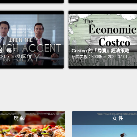
Ooh, a
呼，夏
Hey, at
嘿，還
感…嗎？
Costco 的『尋寶』經濟策略
 • 2022-06-16
觀看次數：30085 • 2022-07-01
A snow
最喜歡
There'
這個世
Wait, 
廚 藝
女 性
Some b
up a fi