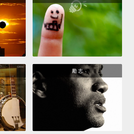
bilities.
Hit harder,
farther,
and faster.
中找到隱藏的設計圖來進化複製能力。讓攻擊更猛、更
快。
even get different hats.
Looking sharp, Kirby.
This
nd that one,
and yep, that one, too.
有不同的帽子。看起來很潮喔，卡比。有這個帽子、那
，還有那個。
勵 志
out those blueprints in each stage to power up the
l.
關卡中找出這些設計圖來強化卡比吧。
llo to Mouthful Mode!
Ta-da!
Inhale a car for a high-
transportation.
A cone to show the ground you've
oint.
Or a ring to command the wind.
Kirby's