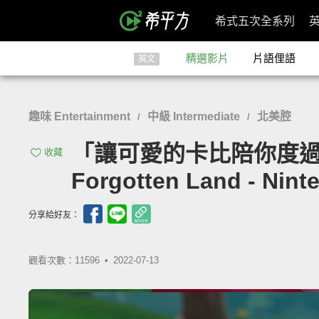
希式五次全系列
精選影片
片語俚語
英文
趣味 Entertainment
中級 Intermediate
北美腔
/
/
「讓可愛的卡比陪你度過暑假
收藏
Forgotten Land - Nint
分享給好友：
觀看次數：11596 •
2022-07-13