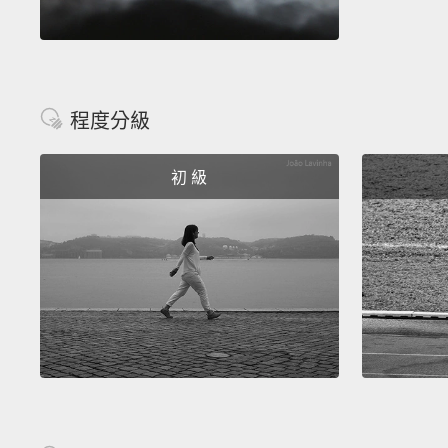
程度分級
初 級