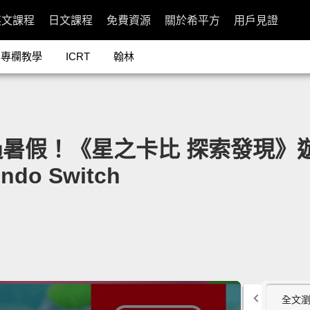
英文課程
日文課程
免費資源
關於希平方
用戶見證
專欄教學
ICRT
翰林
！《星之卡比 探索發現》遊戲介紹」
endo Switch
全文