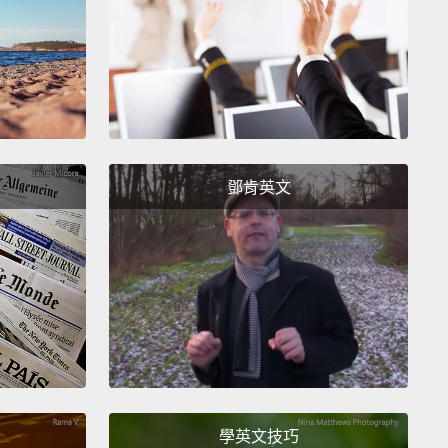
瓦豆魯迪不應該被關在籠子!放了他們!有些狠角色會來
，準備戰鬥吧。
certain enemies to copy their abilities.
Sword,
Tornado,
Fire,
Hammer,
and many more!
There's
ent ways to use them, too.
鄧肯英文
的敵人吸入並複製他們的能力。像是利劍、炸彈、龍捲
火、槌子，還有很多!每個能力也有不同的動作模式。
py Abilities incoming!
Dive and dig with Drill!
Or
nemies a star-studded surprise with Ranger.
製能力登場!用鑽擊潛入地底!用探巡隊狙擊敵人，給他
不意的一擊。
lueprints hidden within stages,
and you can evolve
學英文技巧