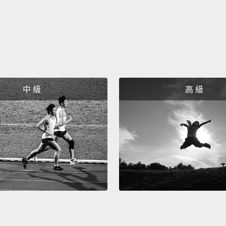
flouris
Snag a
scores
More r
town.
這些瓦
中 級
高 級
小鎮發
戲，和
的設施
It's a
grueli
在競技
Pass a