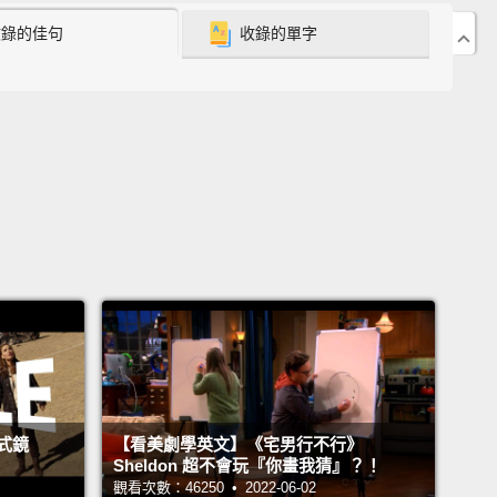
up our hero Kirby.
He lands in a strange world
收錄的佳句
收錄的單字
 never been seen before.
空中冒出了一個巨大漩渦，將卡比吸了進去。他到了一
見過的奇異世界。
sets out to rescue the kidnapped Waddle Dees
from
p called the Beast Pack.
They're a feisty bunch!
發拯救被「野獸軍團」綁架的瓦豆魯迪。這些敵人非常
 world, a once-vibrant civilization has fallen to the
 of nature.
世界，大自然徹底摧毀了曾經繁榮的文明。
式鏡
【看美劇學英文】《宅男行不行》
it the mall!
Sheldon 超不會玩『你畫我猜』？！
觀看次數：46250 • 2022-06-02
索荒廢的購物中心!