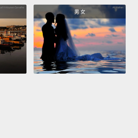
s will change depending on what he inhales.
男 女
力「塞滿嘴變形」來啦!登登!把汽車吸到嘴裡盡情奔
入三角錐刺穿地面，獲得金幣。或吸入圈圈乘風破浪。
同的物品，卡比也會有不同的動作。
uthful Mode, and search high and low for places
Copy Abilities just won't do.
ht even be the key to uncovering some nifty
ses.
Whoa!
滿嘴變形，探索一般能力無法到達的地方。你可能還會
些意想不到的小驚喜喔。哇!
Waddle Dees need a place to go.
Rescue them,
and
Waddle Dee Town, your home base, begin to