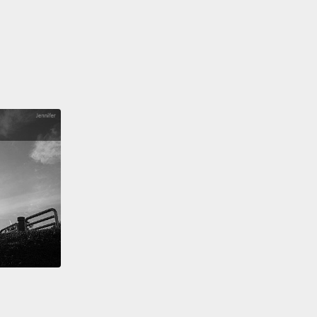
h.
Shop till you drop!
Gone fishing!
Collect them all!
 part-time gig!
Play games, and compare your
 against other players worldwide.
escued Waddle Dees equals more options around
豆魯迪需要一個家。拯救他們，看著你居住的瓦豆魯迪
展起來。買到剁手指!釣魚啦!收集扭蛋!打工賺錢!玩小遊
全世界的玩家比分數。拯救的瓦豆魯迪數量越多，小鎮
也會增加。
 big bad boss rush at the Colosseum!
Take on this
ng gauntlet,
and face off against familiar foes!
場和魔王死鬥!接受挑戰，和熟悉的強敵戰鬥吧!
 Joy-Con controller to a pal for two-player co-op.