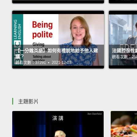
【一分鐘英語】如何有禮貌地給予他人建
法國腔很性
議？
觀看次數：25081
觀看次數：37291 • 2021-12-03
主題影片
演 講