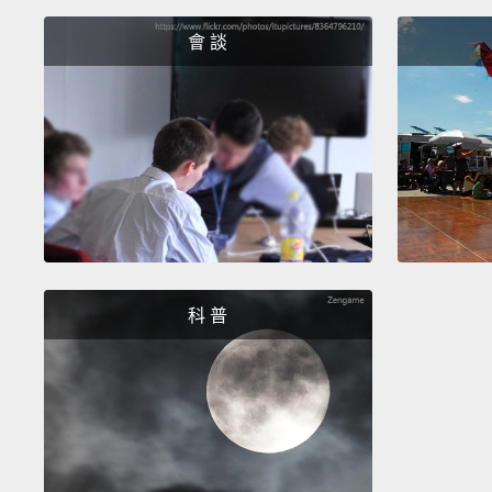
會 談
科 普