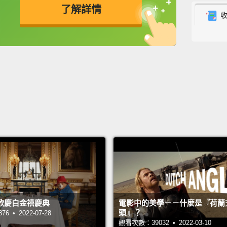
sucks 
了解詳情
that's
那天，
英
中
免費功能
功能升級
個從未
Kirby 
a grou
卡比出
凶狠!
In this
forces
在這個
歡慶白金禧慶典
電影中的美學－－什麼是『荷蘭
Let's h
頭』？
 • 2022-07-28
觀看次數：39032 • 2022-03-10
來去探