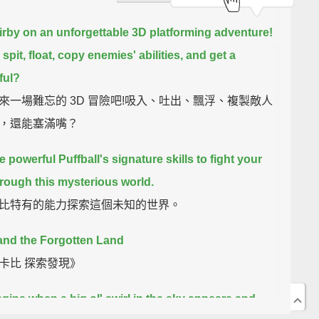
irby on an unforgettable 3D platforming adventure!
spit,
float,
copy enemies' abilities,
and get a
ful?
來一場難忘的 3D 冒險吧!吸入、吐出、飄浮、複製敵人
，還能塞滿嘴？
e powerful Puffball's signature skills
to fight your
rough this mysterious world.
比特有的能力探索這個未知的世界。
and the Forgotten Land
卡比 探索發現》
begins when a big ol' swirl in the sky appears
and