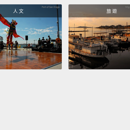
action
人 文
旅 遊
新的能
馳。吸
吸入不
Use Mo
where 
It mig
surpri
使用塞
發現一
These 
watch 