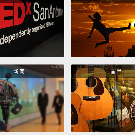
Copy A
在關卡
遠、更
You'll 
one,
a
你還會
個，對
新 聞
音 樂
Sniff 
Puffbal
在每個
Say he
speed 
got a p