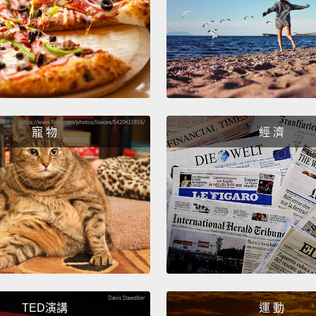
等等，
阻止你
Inhale 
Bomb,
differ
寵 物
經 濟
把特定
風、烈
New Co
give e
新的複
們出其
Find b
TED演講
運 動