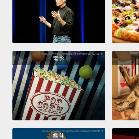
電 影
趣 味