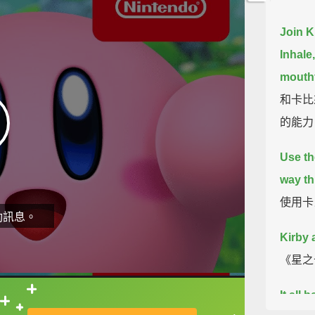
Join K
Inhale,
mouth
和卡比
的能力
Use th
way th
使用卡
動訊息。
Kirby 
《星之
It all 
直接查字典喔！