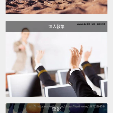
達人教學
電 影