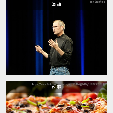
演 講
廚 藝