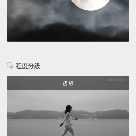
程度分級
初 級