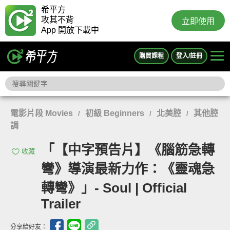
希平方
攻其不背
立即使用
App 開放下載中
購買課程
登入/註冊
電影片段 Movies
初級 Beginners
北美腔
其他腔
/
/
/
調
「【中字預告片】《腦筋急轉
收藏
彎》導演最新力作：《靈魂急
轉彎》」- Soul | Official
Trailer
分享給好友：