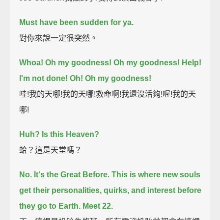
Must have been sudden for ya.
對你來說一定很突然。
Whoa! Oh my goodness! Oh my goodness!
Help!
I'm not done!
Oh! Oh my goodness!
哇!我的天哪!我的天哪!救命啊!我還沒活夠!喔!我的天
哪!
Huh?
Is this Heaven?
蛤？這是天堂嗎？
No. It's the Great Before.
This is where new souls
get their personalities, quirks, and interest before
they go to Earth.
Meet 22.