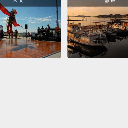
人 文
旅 遊
We use
necess
我們用
或比適
This ba
這個包
Well, y
對呀。
You're
你睡不
Yes. I