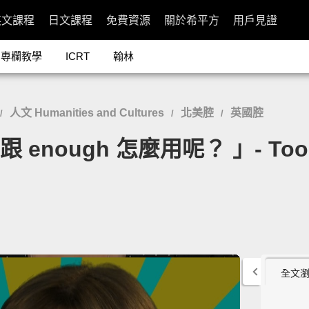
英文課程
日文課程
免費資源
關於希平方
用戶見證
專欄教學
ICRT
翰林
人文 Humanities and Cultures
北美腔
英國腔
/
/
/
enough 怎麼用呢？ 」- Too a
全文