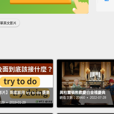
Oh, go
英
中
免費功能
功能升級
喔，太
單英文影片
Is it 
這樣夠
Yes. P
夠。很
Good.
太好了
We use
】到底該用 try to do 還是
與柏靈頓熊歡慶白金禧慶典
觀看次數：23860 • 2022-07-28
we nee
 • 2019-01-29
我們運