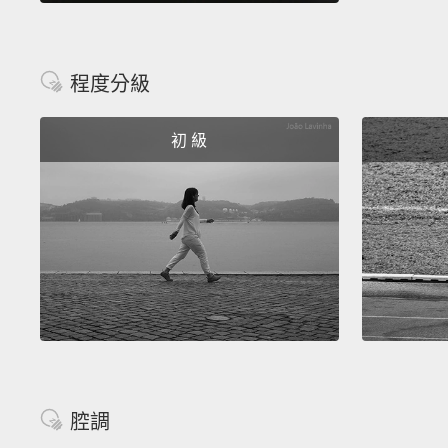
程度分級
初 級
腔調