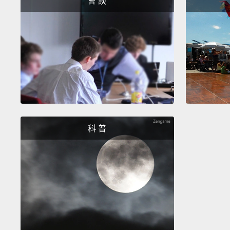
會 談
科 普