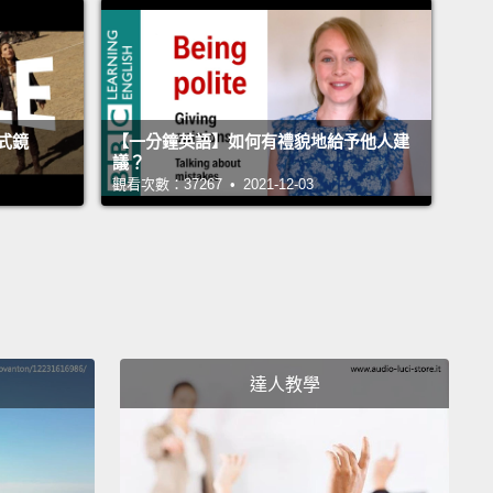
多的量，也就是說，足夠的量。
m almost out of gas.
汽油快沒了。
式鏡
【一分鐘英語】如何有禮貌地給予他人建
 you have enough to get to a petrol station?
議？
觀看次數：37267 • 2021-12-03
有足夠的量開去汽油站嗎？
ol station?
？
station.
。
達人教學
don't have enough, we don't have the amount we