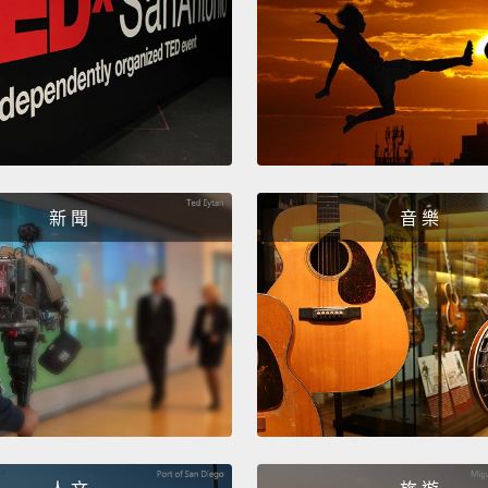
樣的話
Spaghe
義大利
Oh, th
喔，那
新 聞
音 樂
Let's 
我們來
Whoo, 
唔，太
You ca
巧克力