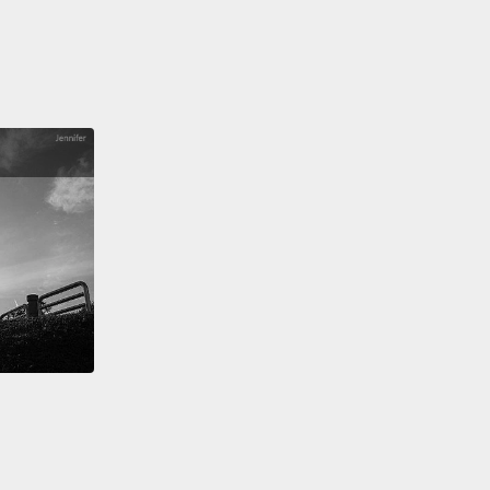
覺得我工作太認真了。
 you go to bed too late.
你太晚睡了。
 the word position.
We use "too" before adjectives
verbs,
but we use "enough" after them.
So "too"
before; "enough" comes after.
字的位置。我們在形容詞和副詞前面使用「too（太
，但在形容詞和副詞後面用「enough（足夠）」。所以
o（太過）」在前面出現；「enough（足夠）」在後面出
d is too tight. I'm not strong enough.
子太緊了。我不夠有力氣。