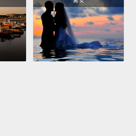
男 女
 "too" to say more than sufficient, more than
ary, or more than is good.
「too（太過）」來表達比足夠的更多、比需要的更多，
當的更多。
g is too big for carry-on.
包太大了，不能當隨身行李。
es.
 not getting enough sleep.
夠多。
 think I'm working too hard.