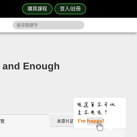
購買課程
登入/註冊
nd Enough
瀏覽
本章片語 (2)