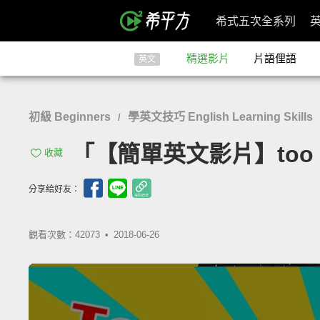
希式五次全系列
精選影片
片語俚語
英文
初級 Beginners
學英文技巧 English Learning Skills
/
「【簡單英文影片】too 跟 
收藏
分享給好友：
觀看次數：42073 •
2018-06-26