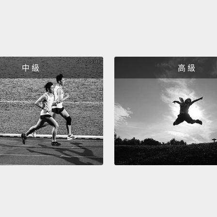
對。我
I think
我覺得
中 級
高 級
Notice
and ad
comes 
注意單
過）」
「to
現。
This li
這個蓋