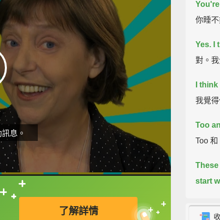
You're
你睡不
Yes. I
對。我
I think
我覺得
Too a
動訊息。
Too 和
These 
start 
直接查字典喔！
這是兩
了解詳情
夠）」