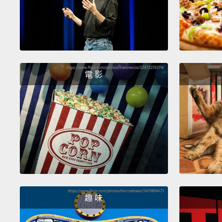
電 影
趣 味