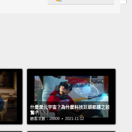
od. You got some bottled water.
好了。你拿了一些瓶裝水。
enough?
嗎？
lenty.
充分。
。
 "enough" to say we have as much or as many as
什麼是元宇宙？為什麼科技巨頭都趨之若
鶩？
d or want,
so, a sufficient quantity.
觀看次數：28809 • 2021-11-12
用「enough（足夠）」來表示我們有和我們需要或想要