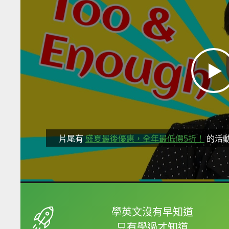
片尾有
盛夏最後優惠，全年最低價5折！
的活
框選或點兩下字幕可以
學英文沒有早知道
只有學過才知道