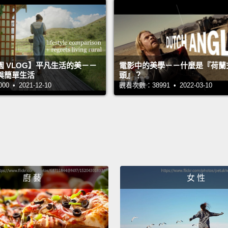
的一樣
Oh, I'
喔，我
 VLOG】平凡生活的美－－
電影中的美學－－什麼是『荷蘭
Oh, do
與簡單生活
頭』？
 • 2021-12-10
觀看次數：38991 • 2022-03-10
喔，你
A petr
汽油站
A gas 
加油站
廚 藝
女 性
If we 
need.