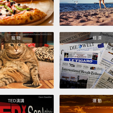
如果我
Do you
妳想要
I can't
寵 物
經 濟
我不能
Oh, to
喔，太
Yeah.
對呀。
So, "e
TED演講
運 動
somet
那麼，