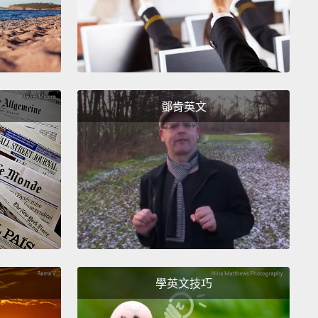
們不夠，就代表我們沒有我們需要的量。
 want to come for lunch?
來一起午餐嗎？
. I don't have enough time.
鄧肯英文
。我沒有足夠的時間。
o busy, eh?
忙了，是嗎？
nough" means having the necessary amount of
學英文技巧
hing.
Now, what about "too"?
「enough（足夠）」就代表擁有某個東西足夠的量。這