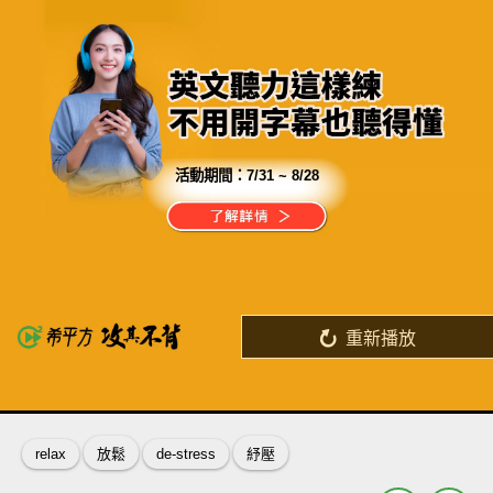
活動期間：
7/31 ~ 8/28
分享這部影片
還在羨慕別人的一口流利的英文嗎？
這個學英文的秘訣，讓你成為高手！
重新播放
了解詳情
英
中
收錄佳句
功能升級
relax
放鬆
de-stress
紓壓