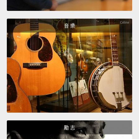
音 樂
勵 志