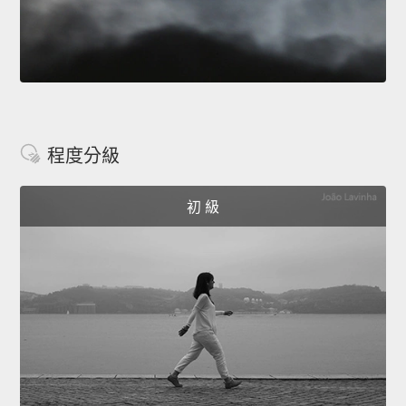
程度分級
初 級