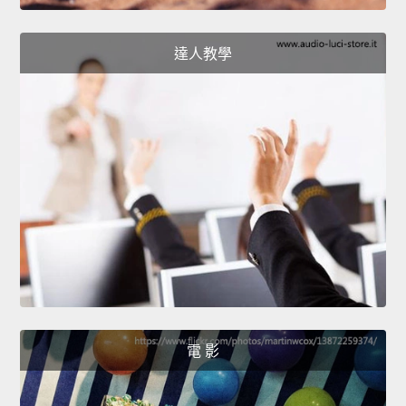
達人教學
電 影