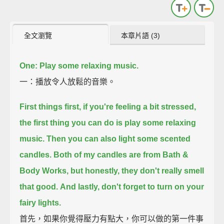
全文瀏覽
本章片語 (3)
One: Play some relaxing music.
一：播放令人放鬆的音樂。
First things first, if you're feeling a bit stressed,
the first thing you can do is play some relaxing
music.
Then you can also light some scented
candles.
Both of my candles are from Bath &
Body Works, but honestly, they don't really smell
that good.
And lastly, don't forget to turn on your
fairy lights.
首先，如果你覺得壓力有點大，你可以做的第一件事