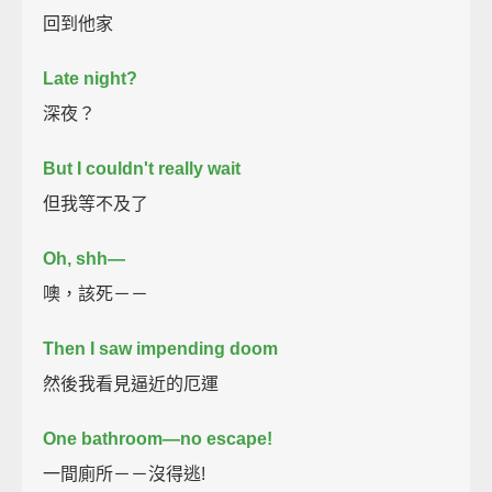
回到他家
Late night?
深夜？
But I couldn't really wait
但我等不及了
Oh, shh—
噢，該死－－
Then I saw impending doom
然後我看見逼近的厄運
One bathroom—no escape!
一間廁所－－沒得逃!