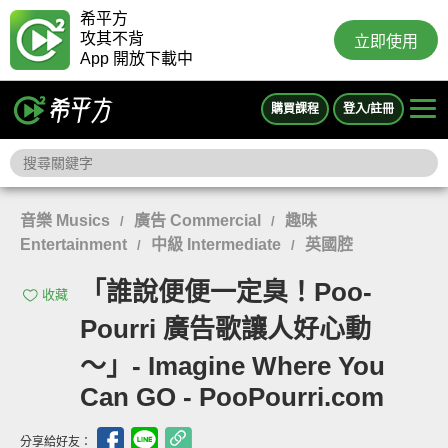
希平方
攻其不背
立即使用
App 開放下載中
購買課程
登入/註冊
音樂 Musics
廣告 Commercial
趣味
/
/
Entertainment
中級 Intermediate
英國腔
/
/
「誰說便便一定臭！Poo-
收藏
Pourri 廣告歌讓人好心動
～」- Imagine Where You
Can GO - PooPourri.com
分享給好友：