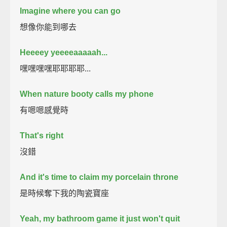
Imagine where you can go
想像你能到哪去
Heeeey yeeeeaaaaah...
嘿嘿嘿嘿耶耶耶耶...
When nature booty calls my phone
有嗯嗯感覺時
That's right
沒錯
And it's time to claim my porcelain throne
是時候奪下我的陶瓷寶座
Yeah, my bathroom game it just won't quit