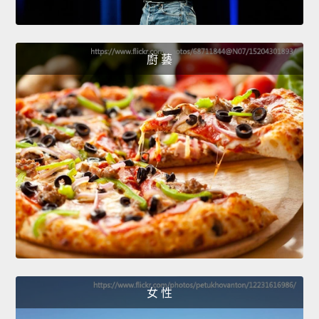
廚 藝
女 性