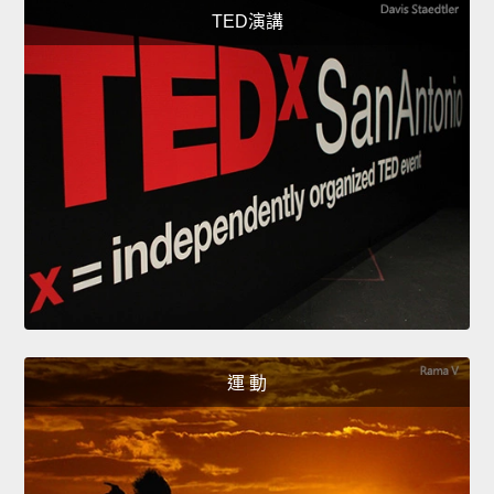
TED演講
運 動