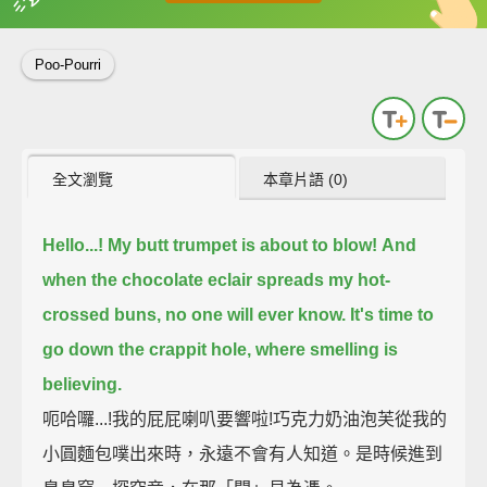
英
中
收錄佳句
功能升級
Poo-Pourri
全文瀏覽
本章片語 (0)
Hello...!
My butt trumpet is about to blow!
And
when the chocolate eclair spreads my hot-
crossed buns,
no one will ever know.
It's time to
go down the crappit hole,
where smelling is
believing.
呃哈囉...!我的屁屁喇叭要響啦!巧克力奶油泡芙從我的
小圓麵包噗出來時，永遠不會有人知道。是時候進到