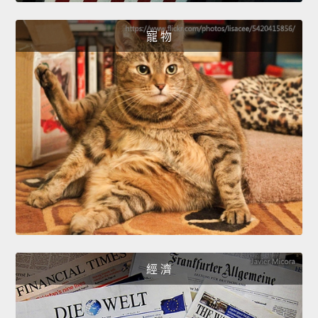
寵 物
經 濟