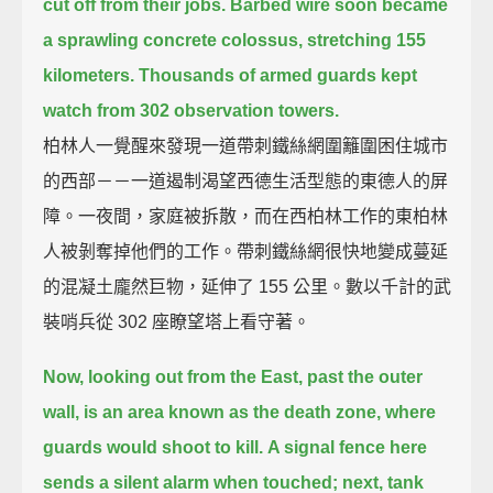
cut off from their jobs.
Barbed wire soon became
a sprawling concrete colossus, stretching 155
kilometers.
Thousands of armed guards kept
watch from 302 observation towers.
柏林人一覺醒來發現一道帶刺鐵絲網圍籬圍困住城市
的西部－－一道遏制渴望西德生活型態的東德人的屏
障。一夜間，家庭被拆散，而在西柏林工作的東柏林
人被剝奪掉他們的工作。帶刺鐵絲網很快地變成蔓延
的混凝土龐然巨物，延伸了 155 公里。數以千計的武
裝哨兵從 302 座瞭望塔上看守著。
Now, looking out from the East, past the outer
wall, is an area known as the death zone, where
guards would shoot to kill.
A signal fence here
sends a silent alarm when touched; next, tank