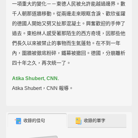
一項重大的變化－－東德人民被允許能越過邊界。數
千人朝那道牆移動。從兩邊走來眼眶含淚、歡欣雀躍
的德國人開始又劈又扯那混凝土。興奮歡迎的手伸了
過去。東柏林人感受著那陌生的西方奇境，因那些他
們長久以來被禁止的事物而生氣蓬勃。在不到一年
內，圍牆被徹底粉碎，鐵幕被撤回。德國，分崩離析
四十年之久，再次統一了。
Atika Shubert, CNN.
Atika Shubert，CNN 報導。
收錄的佳句
收錄的單字