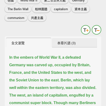
德國
World War II
第二次世界大戰
Germany
The Berlin Wall
柏林圍牆
capitalism
資本主義
communism
共產主義
全文瀏覽
本章片語 (3)
In the embers of World War II, a defeated
Germany was carved up,
occupied by Britain,
France, and the United States to the west, and
the Soviet Union to the east.
Berlin, which lay
well within the eastern territory, was also divided.
The west, an island of capitalism, engulfed by a
communist super block.
Though many Berliners