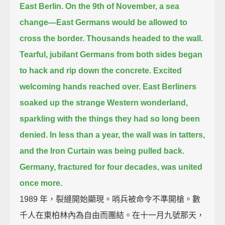
East Berlin.
On the 9th of November, a sea
change—East Germans would be allowed to
cross the border.
Thousands headed to the wall.
Tearful, jubilant Germans from both sides began
to hack and rip down the concrete.
Excited
welcoming hands reached over. East Berliners
soaked up the strange Western wonderland,
sparkling with the things they had so long been
denied.
In less than a year, the wall was in tatters,
and the Iron Curtain was being pulled back.
Germany, fractured for four decades, was united
once more.
1989 年，裂縫開始顯現。哨兵被命令不準開槍。數
千人在東柏林內為自由而團結。在十一月九號那天，