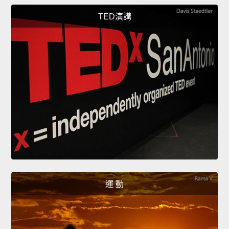
TED演講
運 動