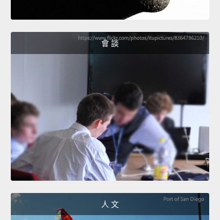
會 談
人 文