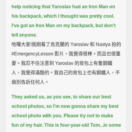
help noticing that Yaroslav had an Iron Man on
his backpack,
which I thought was pretty cool.
I've got an Iron Man on my backpack, but don't
tell anyone.
哈囉大家!我剛看了烏克蘭的 Yaroslav 和 Nastya 拍的
#EmergencyLesson 影片，我覺得很棒。而且也很重
要。我忍不住注意到 Yaroslav 的背包上有隻鋼鐵
人，我覺得滿酷的。我自己的背包上也有鋼鐵人，不
過別告訴任何人。
They asked us, as you see, to share our best
school photos,
so I'm now gonna share my best
school photo with you.
Please try not to make
fun of my hair.
This is four-year-old Tom...
in some