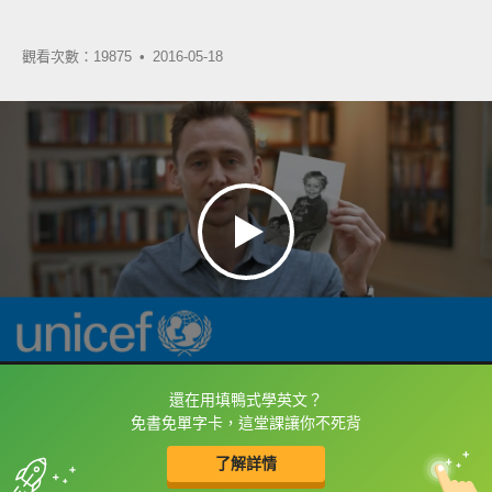
觀看次數：19875 •
2016-05-18
還在用填鴨式學英文？
框選或點兩下字幕可以直接查字典喔！
免書免單字卡，這堂課讓你不死背
了解詳情