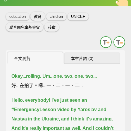
英
中
收錄佳句
功能升級
education
教育
children
UNICEF
聯合國兒童基金會
孩童
全文瀏覽
本章片語 (0)
Okay...rolling.
Um...one, two, one, two...
好...在拍了。嗯...一、二、一、二...
Hello, everybody!
I've just seen an
#EmergencyLesson video by Yaroslav and
Nastya in the Ukraine, and I think it's amazing.
And it's really important as well.
And I couldn't