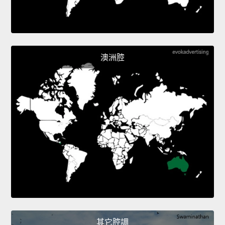
澳洲腔
其它腔調