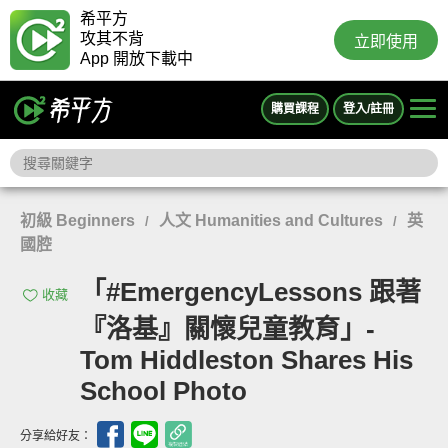
希平方
攻其不背
立即使用
App 開放下載中
購買課程
登入/註冊
初級 Beginners
人文 Humanities and Cultures
英
/
/
國腔
「#EmergencyLessons 跟著
收藏
『洛基』關懷兒童教育」-
Tom Hiddleston Shares His
School Photo
分享給好友：