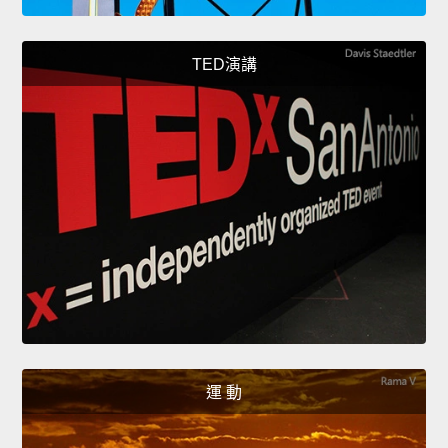
TED演講
運 動