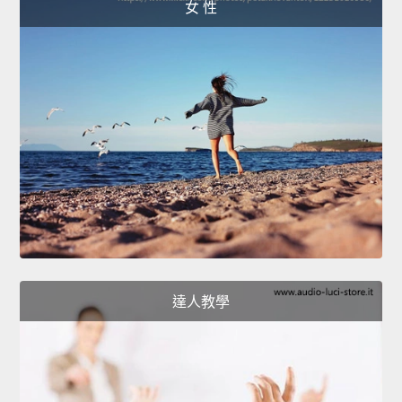
女 性
達人教學