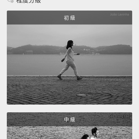
程度分級
初 級
中 級