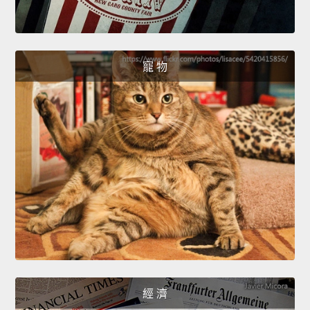
寵 物
經 濟