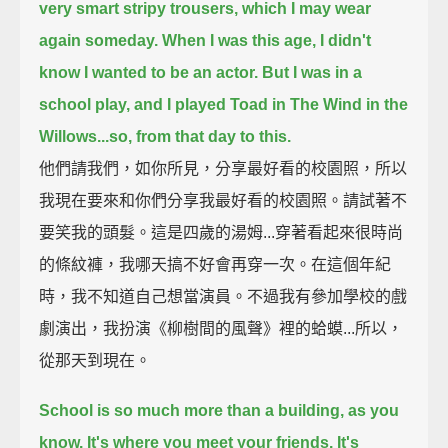
very smart stripy trousers, which I may wear
again someday.
When I was this age, I didn't
know I wanted to be an actor.
But I was in a
school play, and I played Toad in The Wind in the
Willows...
so, from that day to this.
他們請我們，如你所見，分享最好看的校園照，所以
我現在要來和你們分享我最好看的校園照。請試著不
要笑我的頭髮。這是四歲的湯姆...穿著看起來很時尚
的條紋褲，我哪天搞不好會再穿一次。在這個年紀
時，我不知道自己想當演員。不過我有參加學校的戲
劇演出，我扮演《柳樹間的風聲》裡的蛤蟆...所以，
從那天到現在。
School is so much more than a building, as you
know.
It's where you meet your friends.
It's