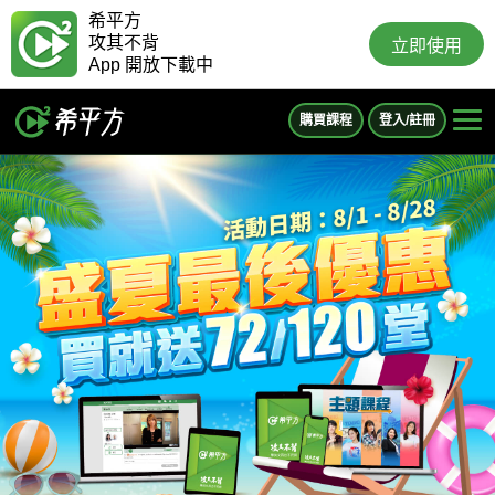
希平方
攻其不背
立即使用
App 開放下載中
購買課程
登入/註冊
COUPON
即將到期
購買【
】輸入下方專屬優惠序號即享優惠！
15
此優惠券剩
天
可以使用。
前往優惠序號