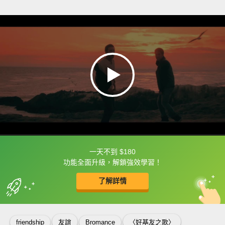
一天不到 $180
框選或點兩下字幕可以直接查字典喔！
功能全面升級，解鎖強效學習！
了解詳情
英
中
收錄佳句
功能升級
friendship
友誼
Bromance
〈好基友之歌〉