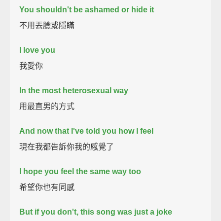
You shouldn't be ashamed or hide it
不用丟臉或隱瞞
I love you
我愛你
In the most heterosexual way
用最直男的方式
And now that I've told you how I feel
現在我都告訴你我的感覺了
I hope you feel the same way too
希望你也有同感
But if you don't, this song was just a joke