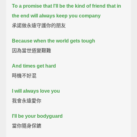
To a promise that I'll be the kind of friend that in
the end will always keep you company
承諾做永遠守護你的朋友
Because when the world gets tough
因為當世道變艱難
And times get hard
時機不好混
I will always love you
我會永遠愛你
I'll be your bodyguard
當你隨身保鑣