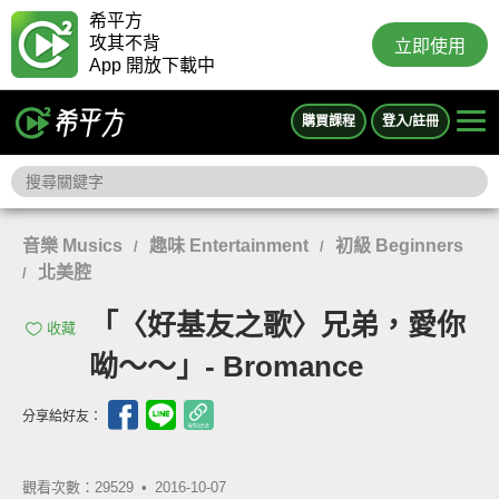
希平方
攻其不背
立即使用
App 開放下載中
購買課程
登入/註冊
音樂 Musics
趣味 Entertainment
初級 Beginners
/
/
北美腔
/
「〈好基友之歌〉兄弟，愛你
收藏
呦～～」- Bromance
分享給好友：
觀看次數：29529 •
2016-10-07