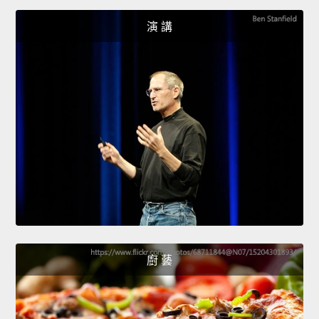
演 講
廚 藝