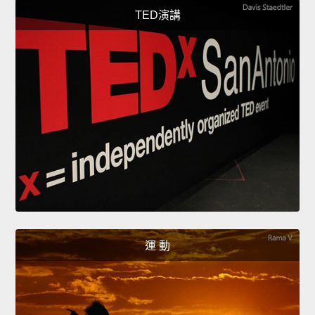
TED演講
運 動