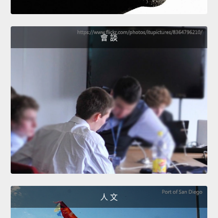
會 談
人 文