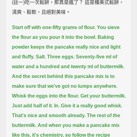
(註一)吃一次鬆餅，那真是瘋了？ 這是種美式鬆餅，
清爽、鬆軟，且絕對美味。
Start off with one-fifty grams of flour.
You sieve
the flour as you pour it into the bowl.
Baking
powder keeps the pancake really nice and light
and fluffy.
Salt. Three eggs.
Seventy-five ml of
water and a hundred and twenty ml of buttermilk.
And the secret behind this pancake mix is to
make sure that we've got no lumps anywhere.
Whisk the eggs into the flour.
Get your buttermilk.
Just add half of it.
In. Give it a really good whisk.
That's nice and smooth already. The rest of the
buttermilk.
And when you make a pancake mix
like this, it's chemistry, so follow the recipe