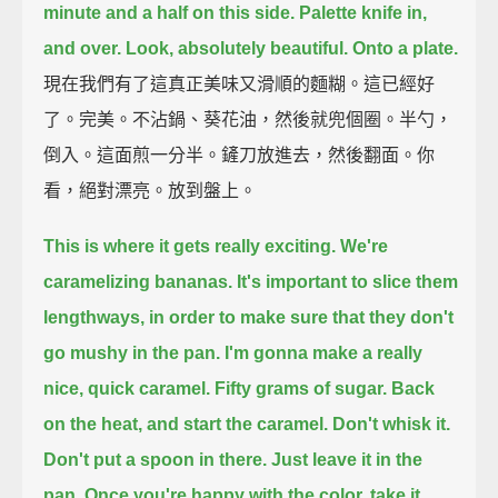
minute and a half on this side.
Palette knife in,
and over.
Look, absolutely beautiful. Onto a plate.
現在我們有了這真正美味又滑順的麵糊。這已經好
了。完美。不沾鍋、葵花油，然後就兜個圈。半勺，
倒入。這面煎一分半。鏟刀放進去，然後翻面。你
看，絕對漂亮。放到盤上。
This is where it gets really exciting. We're
caramelizing bananas.
It's important to slice them
lengthways,
in order to make sure that they don't
go mushy in the pan.
I'm gonna make a really
nice, quick caramel.
Fifty grams of sugar. Back
on the heat, and start the caramel.
Don't whisk it.
Don't put a spoon in there. Just leave it in the
pan.
Once you're happy with the color, take it