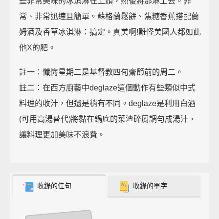
些非常美味的冰淇淋在上頭，然後將那淋上去。非
常、非常迅速且簡單。蘇格蘭鬆餅、焦糖香蕉搭配蘭
姆酒及香草冰淇淋：搞定。真美啊!難怪美國人都如此
他X的肥。
註一：懺悔星期二是基督教四旬齋節前的周二。
註二：在西方廚藝中deglaze這個動作有些類似中式
料理的收汁，但還是稍有不同。deglaze是利用白酒
(可用高湯替代)將黏在鍋底的菜渣碎屑調勻成湯汁，
讓料理更加美味不浪費。
收錄的佳句
收錄的單字