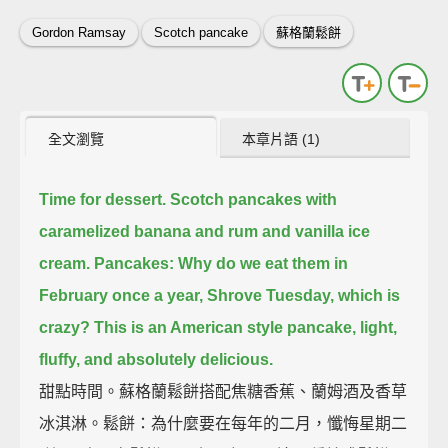
Gordon Ramsay
Scotch pancake
蘇格蘭鬆餅
全文瀏覽
本章片語 (1)
Time for dessert.
Scotch pancakes with
caramelized banana and rum and vanilla ice
cream.
Pancakes: Why do we eat them in
February once a year, Shrove Tuesday, which is
crazy?
This is an American style pancake, light,
fluffy, and absolutely delicious.
甜點時間。蘇格蘭鬆餅搭配焦糖香蕉、蘭姆酒及香草
冰淇淋。鬆餅：為什麼要在每年的二月，懺悔星期二