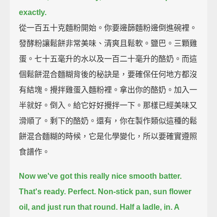
exactly.
從一百五十克麵粉開始。你要邊篩麵粉邊倒進碗裡。
發酵粉讓鬆餅非常美味、清爽且鬆軟。鹽巴。三顆雞
蛋。七十五毫升的水以及一百二十毫升的酪奶。而這
個鬆餅混合麵糊背後的秘訣是，要確保任何地方都沒
有結塊。攪拌雞蛋入麵粉裡。拿出你的酪奶。加入一
半就好。倒入。給它好好攪拌一下。那樣已經美味又
滑順了。剩下的酪奶。還有，你在製作類似這種的鬆
餅混合麵糊的時候，它是化學變化，所以要確實遵照
食譜作。
Now we've got this really nice smooth batter.
That's ready. Perfect.
Non-stick pan, sun flower
oil, and just run that round.
Half a ladle, in. A