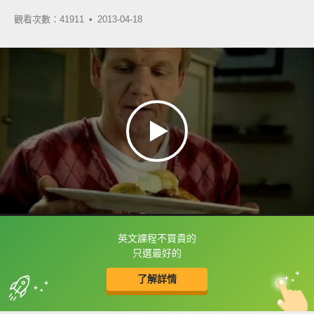
觀看次數：41911 •
2013-04-18
英文課程不買貴的
框選或點兩下字幕可以直接查字典喔！
只選最好的
了解詳情
英
中
收錄佳句
功能升級