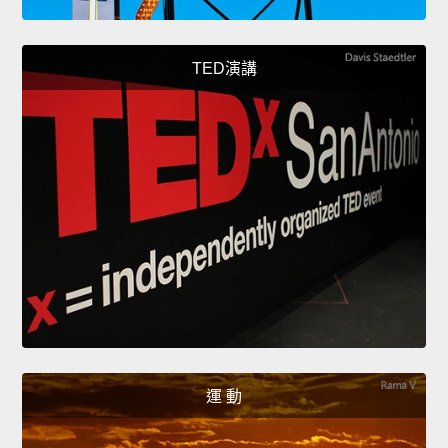
TED演講
運 動