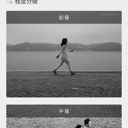
程度分級
初 級
中 級