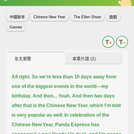
英
中
收錄佳句
功能升級
中國新年
Chinese New Year
The Ellen Show
遊戲
Games
全文瀏覽
本章片語 (2)
All right. So we're less than 10 days away from
one of the biggest events in the world—my
birthday.
And then...
Yeah.
And then two days
after that is the Chinese New Year, which I'm told
is very popular as well.
In celebration of the
Chinese New Year, Panda Express has