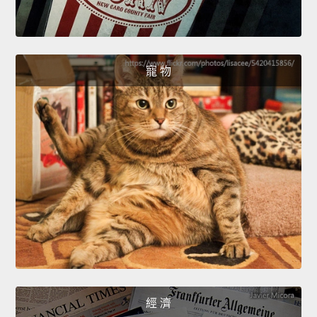
寵 物
經 濟