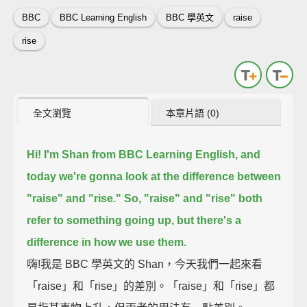
BBC
BBC Learning English
BBC 學英文
raise
rise
全文瀏覽
本章片語 (0)
Hi! I'm Shan from BBC Learning English,
and
today we're gonna look at the difference between
"raise" and "rise."
So, "raise" and "rise" both
refer to something going up,
but there's a
difference in how we use them.
嗨!我是 BBC 學英文的 Shan，今天我們一起來看
「raise」和「rise」的差別。「raise」和「rise」都