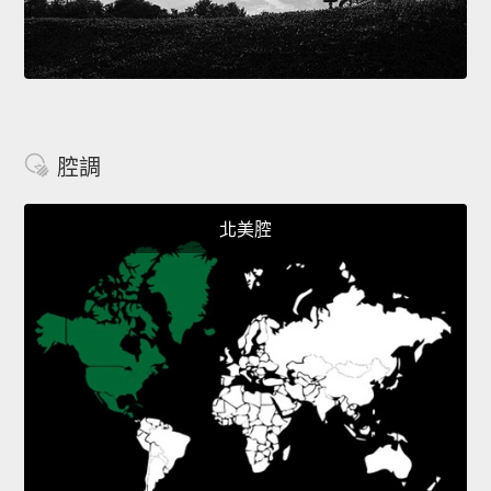
腔調
北美腔