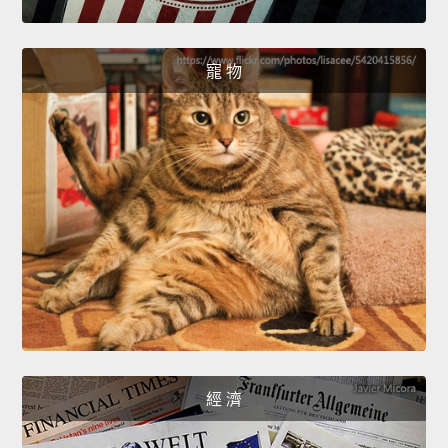
寵 物
經 濟