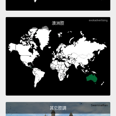
澳洲腔
其它腔調