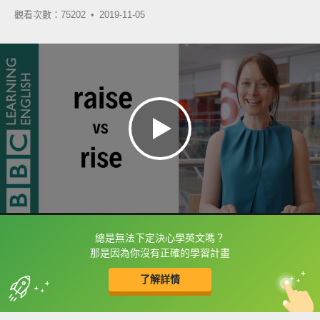
觀看次數：75202 •
2019-11-05
總是無法下定決心學英文嗎？
框選或點兩下字幕可以直接查字典喔！
那是因為你沒有正確的學習計畫
了解詳情
英
中
收錄佳句
功能升級