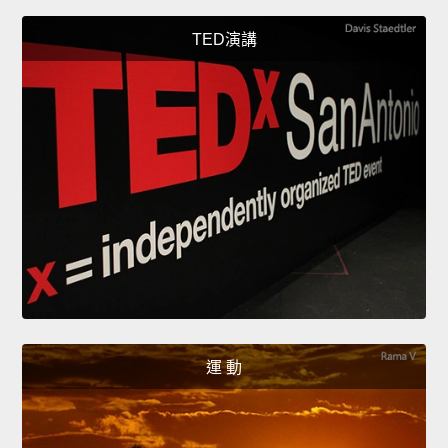
TED演講
運 動