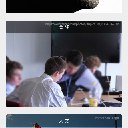
會 談
人 文