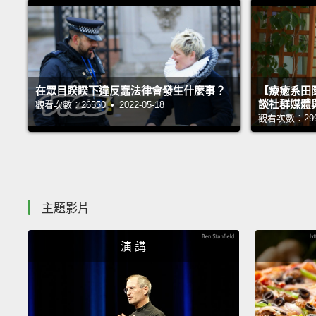
在眾目睽睽下違反蠢法律會發生什麼事？
【療癒系田園
談社群媒體
觀看次數：26550 • 2022-05-18
觀看次數：29999
主題影片
演 講