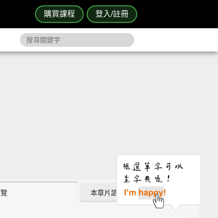
購買課程
登入/註冊
瀏覽
本章片語 (0)