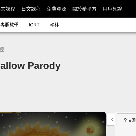
英文課程
日文課程
免費資源
關於希平方
用戶見證
專欄教學
ICRT
翰林
腔
low Parody
全文