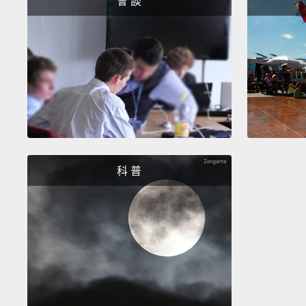
會 談
科 普