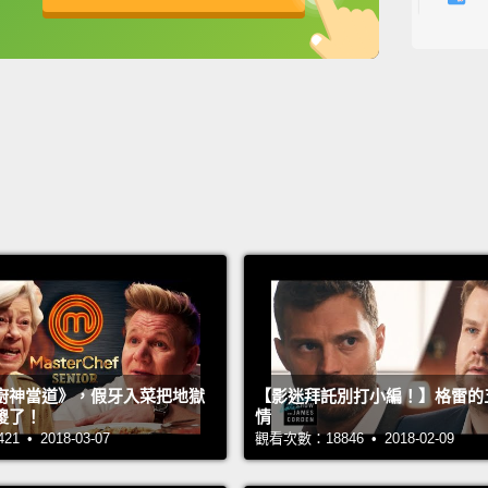
Agains
英
中
免費功能
功能升級
抵抗重
For ye
許多年
And sh
在外太
What w
我會變
A red 
很有可
Or wil
廚神當道》，假牙入菜把地獄
【影迷拜託別打小編！】格雷的
或者也
傻了！
情
 • 2018-03-07
觀看次數：18846 • 2018-02-09
Fusing
利用巨