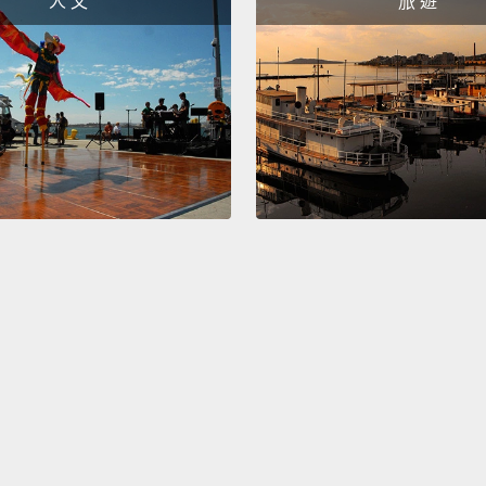
人 文
旅 遊
It's g
要爆炸
I'm su
我是超
Watch 
看我爆
I can'
我無法
Violen
熾熱發
Energ
能量釋
All ba