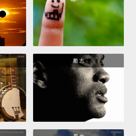
something weird is happening inside of me!
我體內好像有什麼奇怪的反應!
re! It's started fusing the element iron...
心!它要開始融合鐵物質了...
勵 志
usion doesn't release energy, meaning gravity will
se your core!
不會釋放能量，這就代表重力會讓你的核心塌縮!
en your outer layer...
層...