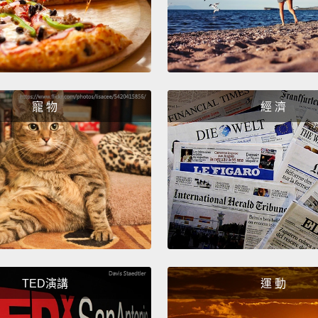
Elemen
元素增
Core d
核心破
寵 物
經 濟
A star
星星是
In the 
在星光
In the 
在星光
In the 
在星光
TED演講
運 動
We'll 
我們會