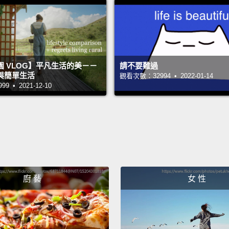
I'm gl
我在發
Billion
幾十億
 VLOG】平凡生活的美－－
請不要難過
與簡單生活
觀看次數：32994 • 2022-01-14
Core 
 • 2021-12-10
核心改
Until 
直到我
Keep u
繼續融
Hydrog
廚 藝
女 性
氫融合
The en
外在能