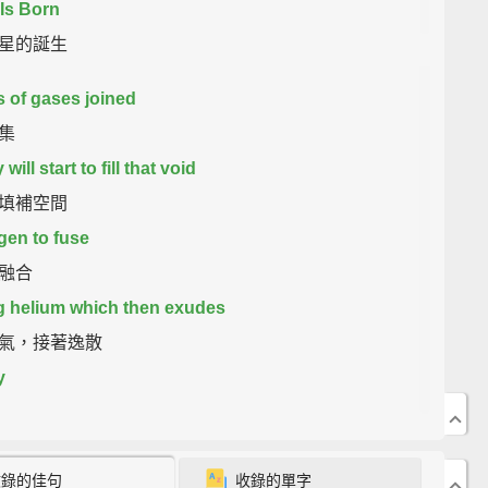
 Is Born
星的誕生
 of gases joined
集
 will start to fill that void
填補空間
en to fuse
融合
 helium which then exudes
氣，接著逸散
y
shing outwards
收錄的佳句
收錄的單字
外推