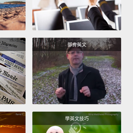
ts rising
加
estabilizing
壞
鄧肯英文
 is born from the clouds
在星雲中誕生的
star glow
中
star glow, in the star glow
中、在星光中
star glow
中
學英文技巧
shine with a star glow now
在星光中閃耀