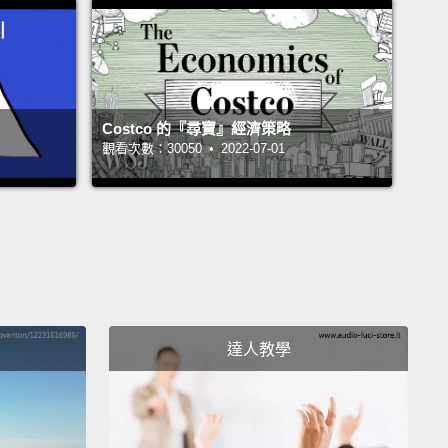
owing
亮
s of years and my fire's still burning
年，而我的火依然在燃燒
Costco 的『尋寶』經濟策略
觀看次數：30050 • 2022-07-01
change
變
my fuel source is all used up
的燃料來源都用盡
p that fusion
合吧
en to helium
達人教學
成氦
ergy out's profound
量巨大