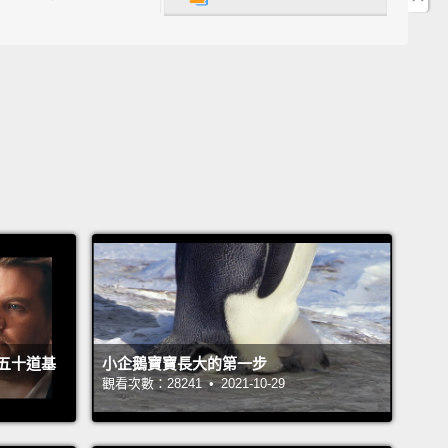
t the force of gravity
力
ars
ining brightly out here in space
空閃閃發亮
ill I become?
成什麼呢？
dwarf is the common one
能變成紅矮星
l I be huge?
五十道基
小企鵝寶寶長大的第一步
許我會變得很大？
觀看次數：28241 • 2021-10-29
 elements with magnitude
大質量將元素都融合