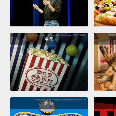
電 影
趣 味