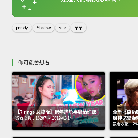
收錄佳句
parody
Shallow
star
星星
你可能會想看
【7 rings 惡搞版】過年尷尬事唱給你聽
全新《爺奶
廚神戈登嚇
觀看次數：18287 • 2019-02-14
觀看次數：29421