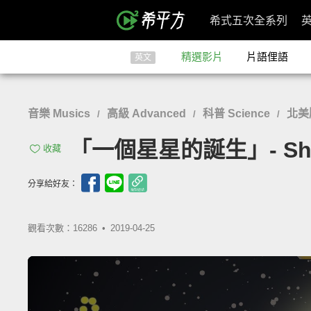
希式五次全系列
精選影片
片語俚語
英文
音樂 Musics
高級 Advanced
科普 Science
北美
/
/
/
「一個星星的誕生」- Shal
收藏
分享給好友：
觀看次數：16286 •
2019-04-25