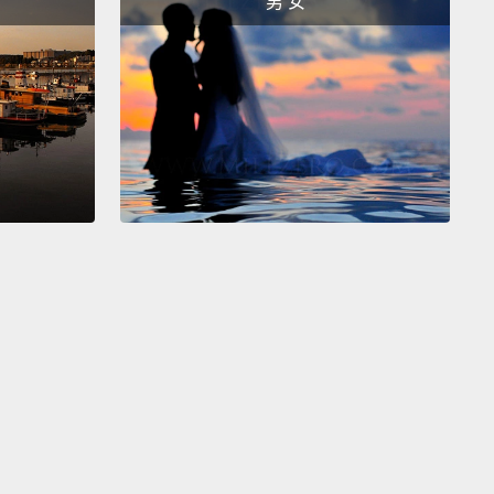
男 女
onna blow!
了!
pernova
新星
as I explode
炸
t support my mass
支撐我的質量了
tly glowing
光
y blowing
放
ck to a cloud of dust