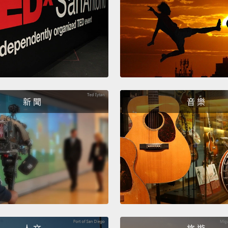
Wait, 
等等，
Your co
你的核
新 聞
音 樂
Iron f
collap
鐵融合
What!
什麼!
And th
那你的外