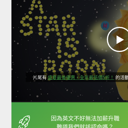
片尾有
盛夏最後優惠，全年最低價5折！
的活
框選或點兩下字幕可以
因為英文不好無法加薪升職
難道我們就該認命嗎？