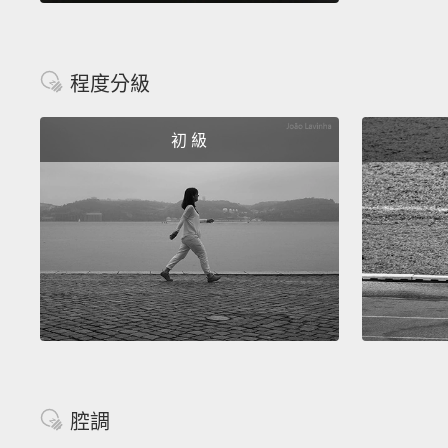
程度分級
初 級
腔調