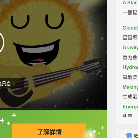
A Star
一個星
Clouds
星雲聚
Gravity
重力會
Hydrog
氫氣會
動訊息。
Making
生成氦
Energ
能量
直接查字典喔！
Oh, pu
了解詳情
喔，往