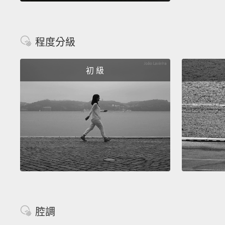
程度分級
初 級
腔調