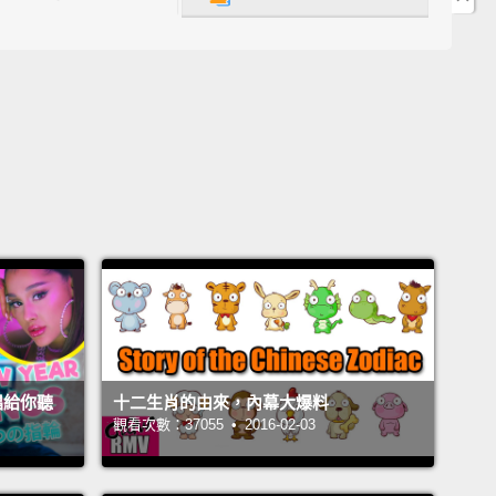
家好。所以，快要到中國新年了。跟兔年說拜拜，跟龍
囉。所以再也沒有超可愛的兔寶寶那些狗屁，沒有什麼
子。這是龍年。你知道，龍。吼!吼!吼!吼!你知道，龍、
。所以，與其做那些沒意義的影片，像很多拍YouTube
人會做的：「噢，耶，噢，所以，你知道，你龍年要做
？你紅包會拿多少錢？在下面的留言區告訴我。」不，
。我不想那樣做。我其實想要教你們大家一些東西，這
日常生活就可以用到。你也許會、也許不會覺得這有
不管怎樣，我還是要教你們。所以，開始吧!
wadays, when you go to your friends' house, you
just to chill, Xbox, movies, talk about videos or
事唱給你聽
十二生肖的由來，內幕大爆料
er, right?
And when you enter their rooms, you see
觀看次數：37055 • 2016-02-03
rty t-shirts, like everywhere, right? And it's all messy
it.
Come on, fold your t-shirts! I mean, it's not hard,