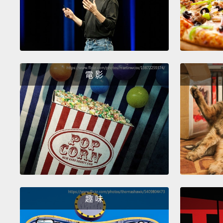
電 影
趣 味