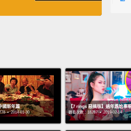
嘿，大
英
中
免費功能
功能升級
年說哈
狗屁兔
龍、龍
影片的
什麼嗎
那很蠢
樣你在
用，但
So, no
know, 
中國新年篇
【7 rings 惡搞版】過年尷尬
whatev
 • 2014-01-30
觀看次數：18287 • 2019-02-14
like di
and sh