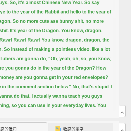
uys. So, it's almost Chinese New Year. So say
e to the year of the Rabbit and hello to the year of
agon.
So no more cute ass bunny shit, no more
 shit. It's year of the Dragon. You know, dragon.
Rawr! Rawr! Rawr!
You know, dragon, dragon, the
n.
So instead of making a pointless video, like a lot
Tubers are gonna do,
"Oh, yeah, oh, so, you know,
re you gonna do in the year of the Dragon?
How
oney are you gonna get in your red envelopes?
e in the comment section below."
No, that's stupid. I
wanna do that. I actually wanna teach you guys
ing, so you can use in your everyday lives.
You
or might not find this helpful, but I'm gonna teach
ys anyways. So, let's go!
收錄的佳句
收錄的單字