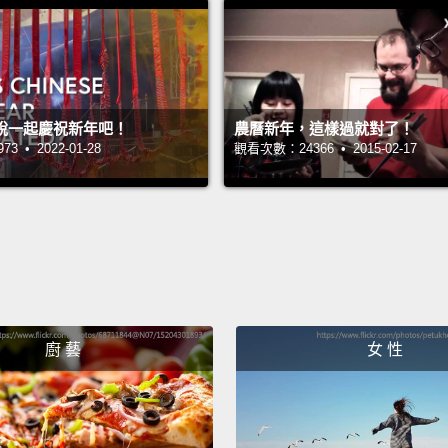
alright
shirt.
C
所以，
Xbo
說一起慶祝新年吧！
農曆新年，這樣過就對了！
 • 2022-01-28
觀看次數：24366 • 2015-02-17
們房間
拜託，
兩、三
You se
down f
this m
廚 藝
女 性
Okay, 
wanna 
right 