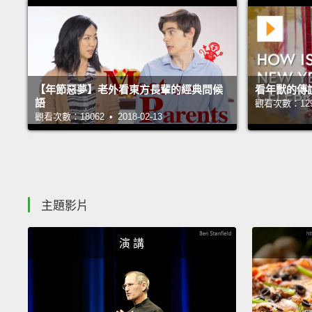
【年節惡夢】老外看東方長輩的經典問候
看年獸的傳
語
觀看次數：12973
觀看次數：18062 • 2018-02-13
主題影片
演 講