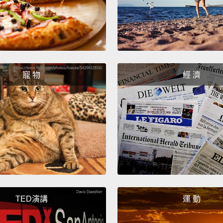
steps. 
你看到
速度。
龍一樣
的，是
寵 物
經 濟
驟。所
Step o
side of
第一步
Step t
of you
TED演講
運 動
第二步