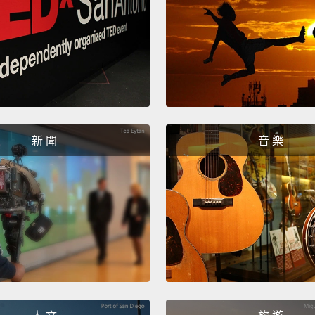
Step t
earlie
第三步
Step f
and re
第四步
新 聞
音 樂
Contin
right 
you en
in a v
out th
hands 
pinche