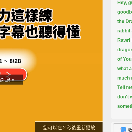
Hey, g
goodby
the Dr
rabbit
Rawr! 
drago
of You
1 ~ 8/28
what a
much m
動訊息。
Tell m
don't 
someth
片
might 
you gu
了解詳情
重新播放