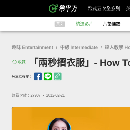
希式五次全系列
精選影片
片語俚語
英文
趣味 Entertainment
中級 Intermediate
達人教學 Ho
/
/
「兩秒摺衣服」- How To Fo
收藏
分享給好友：
觀看次數：27987 •
2012-02-21