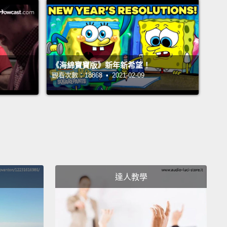
. I can do it in like what, two or three seconds per t-
heck this out man! It's my own special way.
最近，當你到你朋友家，你知道，只是去打發時間、玩
x、看電影、聊影片或是任何東西，對吧？然後當你進到他
《海綿寶寶版》新年新希望！
觀看次數：18868 • 2021-02-09
，看到骯髒T恤到處都是，對吧？全都又亂又很噁心。
摺好你的T恤好嗎!我是說，這不難好嗎？我可以在好像
秒內摺好一件T恤。看過來!這是我自己的特別方法。
e that shit? And that was slow motion. I slowed it
or you. This is my regular speed.
Damn, so with
ethod, you could be folding t-shirts like a boss.
達人教學
like a dragon. Rawr! Like there's no tomorrow.
You
learn this method? Okay, yeah, let me teach you
now.
I've broken down this method into several