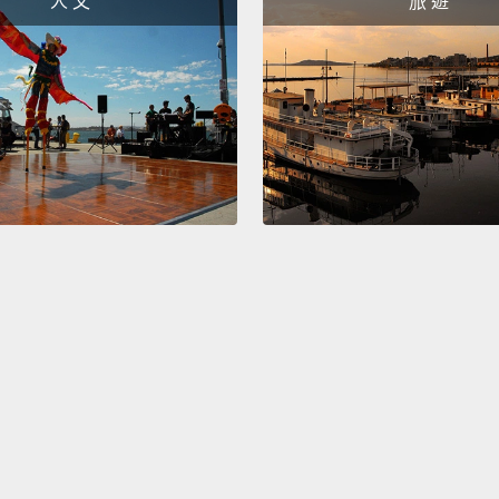
人 文
旅 遊
pretty
over, a
enoug
從第三
你最後
的姿勢
在你的
開你的
把T恤
So, no
everyw
所以，
快速的