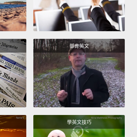
So, let's take a closer look.
了嗎？而那是慢動作。我為你放慢速度。這是我的平常
哇靠，所以用這招，你可以超屌的摺衣服。好嗎，像隻
。吼!好像明天就是世界末日一樣。你想學這招嗎？好
的，讓我現在馬上教你。我已經把這招分解成好幾個步
鄧肯英文
以，讓我們看仔細。
ne. Make a mark about one inch away from the left
 your collar.
：從領口左邊一英吋(約2.5公分)的地方做一個記號。
wo. Draw a line downwards from the middle section
r tee, and then pinch!
學英文技巧
：從你的T恤中間往下畫一條線，然後捏起來!