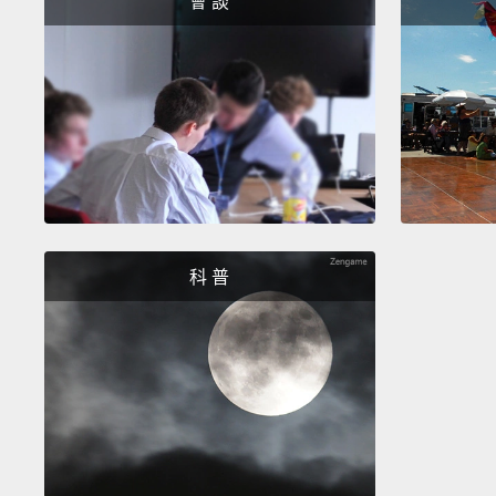
會 談
科 普