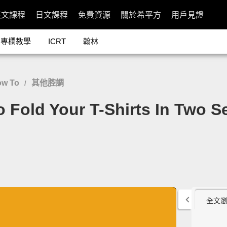
英文課程
日文課程
免費資源
關於希平方
用戶見證
專欄教學
ICRT
翰林
w To
其他腔調
/
ld Your T-Shirts In Two S
全文