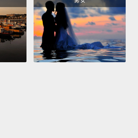
男 女
 much done.
Now, all you have to do is flip the tee
nd then fold, like so.
Mission accomplished. Easy
h, huh!
步的姿勢繼續，看看右手。右手跟箭頭部分連結，然後
形成這樣的姿勢。現在，你的兩隻手處在一種很不舒服
。所有你要做的就是這樣做，來擺脫那個姿勢。碰!而現
手恢復正常了。看那隻大拇指。大拇指往下捏，然後放
食指。現在，你快要完成了。現在，所有你要做的就是
翻過來，然後摺疊，像這樣。任務完成，夠簡單吧，哈!
w, instead of randomly throwing your t-shirts
here, you can fold them fast like me. Dragon out!
現在，與其把你的T恤到處隨意亂丟，你可以像我一樣
折疊它們。龍要走了!