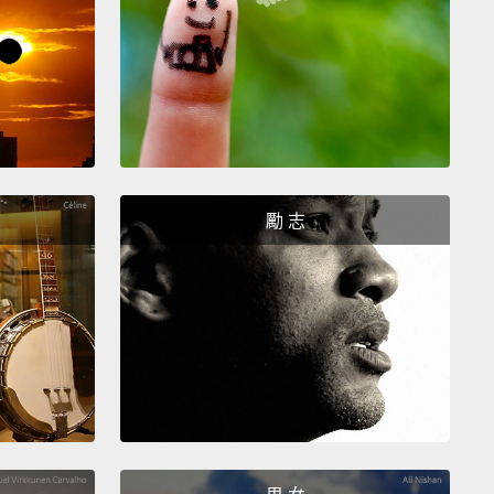
hree. Connect the line with the mark that you made
r, and then pinch!
：把那條線和你之前做的記號連上，然後捏起來!
our. Mentally mark a line as shown in the picture
member the end of the line.
：如圖所示在心裡畫一條線，並記住線的尾端。
勵 志
ue from the position in step three, and watch the
hand.
The right hand connects with the arrow, and
d up in this position.
Now, both of your hands are
ery uncomfortable position. All you have to do is get
at position by doing this.
Boom! And now your
are back to normal.
Watch the thumb. Thumb
s down, and let go off your forefinger. Now, you are