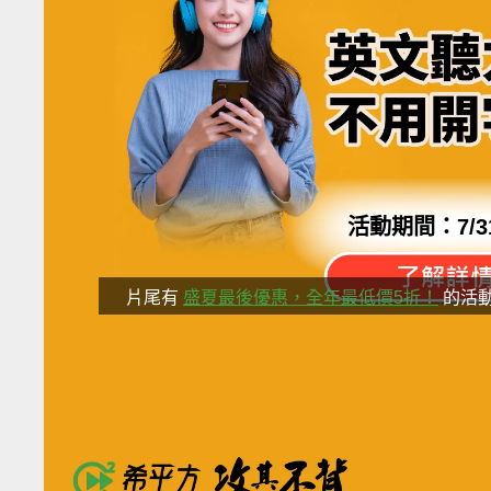
活動期間：
7/3
片尾有
盛夏最後優惠，全年最低價5折！
的活
分享這部影
別把願望，等成遺憾