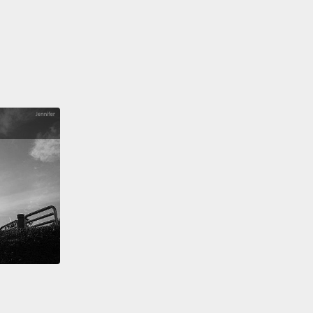
硝酸鹽和亞硝酸鹽，常存在醃肉中，能阻擋造成肉毒桿
的細菌，不過它們可能會引起其它健康問題。一些將醃
症連結的研究報告指出這些防腐劑可能就是導致癌症的
同時，抗氧化防腐劑防止讓食物走味或變色的化學變化
煙燻已經被用來保存食物數千年了，因為木柴的薰煙中
香族化合物是抗氧化劑。將煙燻與鹽一起使用是在冷藏
現前保存肉類的一種有效方法。
tioxidant activity without a smoky flavor, there are
nds like BHT and tocopherol,
better known as
n E.
Like the compounds in smoke, these sop up
dicals
and stave off rancid flavors that can develop
s like oils, cheese, and cereal.
有煙燻風味的抗氧化活動，有些像二丁基羥基甲苯和生
化合物，生育酚較常被叫作維生素 E。和煙燻所含的化