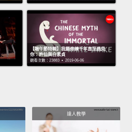
the invention of artificial refrigeration, fungi and
ia could run rampant in food.
So we found ways to
 an inhospitable environment for microbes.
For
e, making the food more acidic unravels enzymes
【端午節特輯】我願修練千年直至遇見
icrobes need to survive.
And some types of
你：許仙與白素貞
觀看次數：23883 • 2019-06-06
ia can actually help.
For thousands of years, people
ved food using bacteria that produce lactic acid.
id turns perishable vegetables and milk into
-lasting foods,
like sauerkraut in Europe, kimchi in
 and yogurt in the Middle East.
These cultured
also populate your digestive track with beneficial
達人教學
es.
冷藏技術出現前，真菌和細菌會在食物中肆虐。於是我