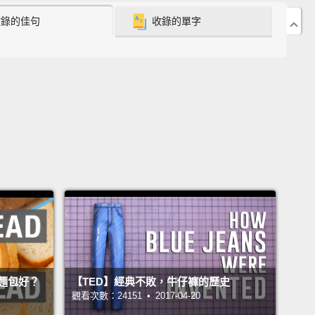
收錄的佳句
收錄的單字
 food and feed off its nutrients.
Some of these can
diseases, like listeria and botulism.
Others just turn
s into a smelly, slimy, moldy mess.
Meanwhile,
ion is a chemical change in the food's molecules
 by enzymes or free radicals
which turn fats rancid
own produce, like apples and potatoes.
vatives can prevent both types of deterioration.
物腐壞的原因主要有兩個：微生物和氧化作用。細菌和
類微生物入侵食物並靠裡面的養分繁殖。這其中一些微
引發疾病，像是李斯特菌和肉毒桿菌中毒。其它則只會
用的食物變成難聞、黏糊糊又長滿霉菌的噁心東西。同
化作用是酵素或自由基在食物分子中引起的一種化學變
麵包好？
【TED】經典不敗，牛仔褲的歷史
會讓脂肪臭酸還會讓農產品變褐色，例如蘋果和馬鈴
觀看次數：24151 • 2017-04-20
腐劑可以防止這兩種腐敗現象發生。