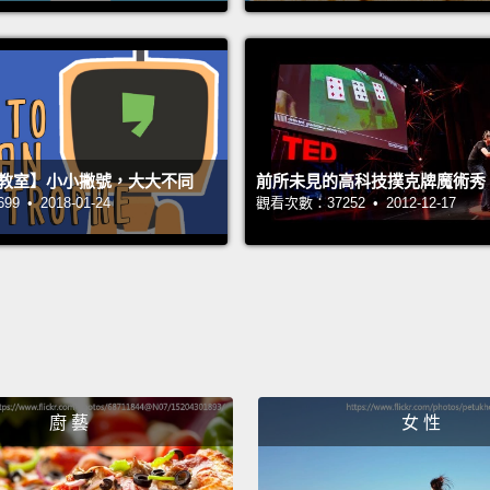
Before 
bacter
create
exampl
法教室】小小撇號，大大不同
前所未見的高科技撲克牌魔術秀
that m
 • 2018-01-24
觀看次數：37252 • 2012-12-17
bacter
preser
The ac
longer
Korea,
foods 
廚 藝
女 性
microb
在人工