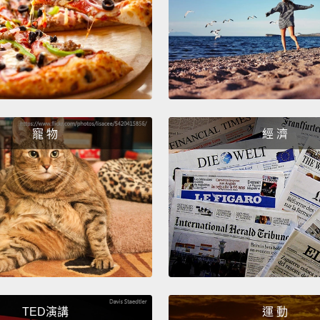
們找尋
用得酸
其實可
存食物
物，像
食物也
寵 物
經 濟
Many s
in sal
acid i
sugges
contri
conclu
許多合
TED演講
運 動