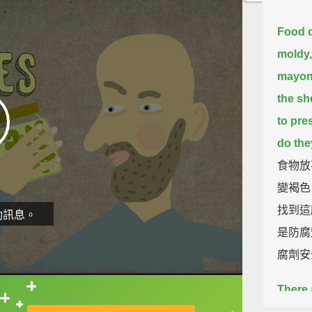
Food d
moldy,
mayon
the sh
to pre
do the
食物放
變褐色
找到這
動訊息。
是防腐
腐劑安
There 
直接查字典喔！
microb