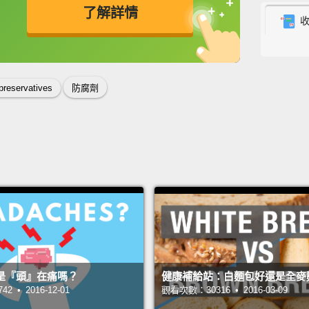
了解詳情
invade
cause 
英
中
免費功能
功能升級
edible
oxidat
preservatives
防腐劑
caused
and br
Preser
造成食
真菌那
生物會
把可食
時，氧
是『頭』在痛嗎？
健康補給站：白麵包好還是全麥
化，那
 • 2016-12-01
觀看次數：30316 • 2016-03-09
薯。防