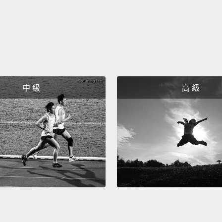
抗菌的
菌中毒
肉和癌
元兇。
發生。
有些芳
中 級
高 級
技術出
For an
compou
vitami
free ra
in food
至於沒
育酚的