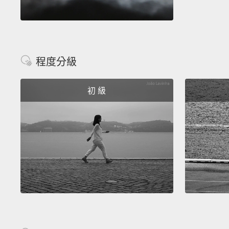
程度分級
初 級