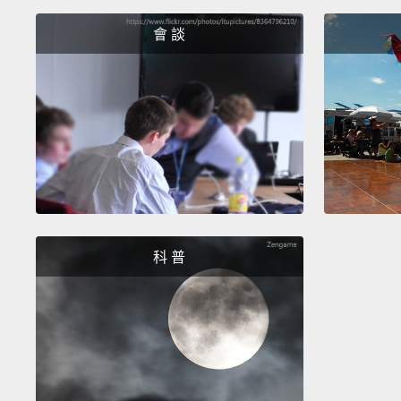
會 談
科 普