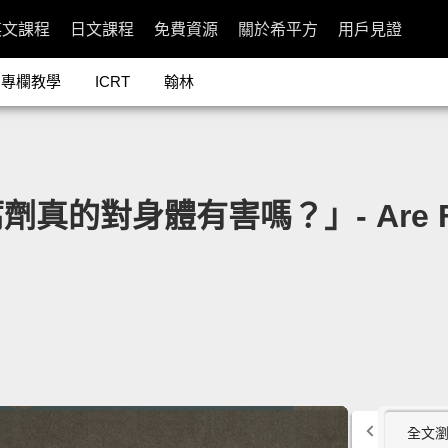
英文課程
日文課程
免費資源
關於希平方
用戶見證
專欄教學
ICRT
翰林
對身體有害嗎？」- Are Food P
全文