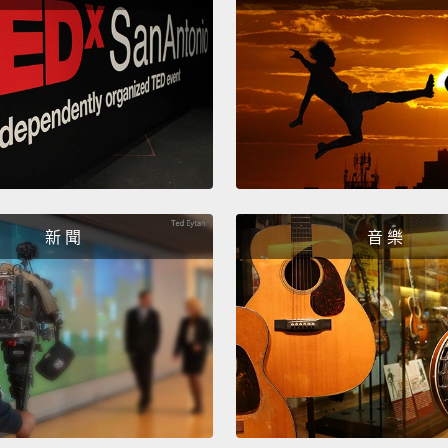
酸，還
和苯甲
論。除
Another
in jam,
to wat
moistu
新 聞
音 樂
thus d
can in
high b
modera
其它抗
糖和鹽
中的水