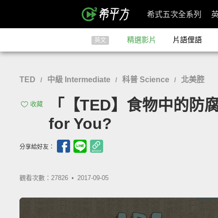
希式五次全系列
精選影片
片語俚語
英文
TED
中級 Intermediate
科普 Science
北美腔
/
/
/
「【TED】食物中的防腐劑真的
收藏
for You?
分享給好友：
觀看次數：27826 •
2017-09-05