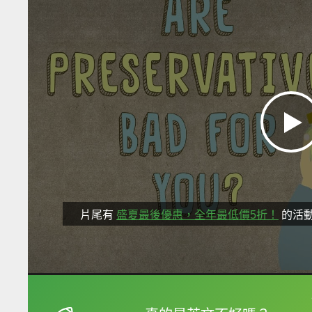
片尾有
盛夏最後優惠，全年最低價5折！
的活
框選或點兩下字幕可以