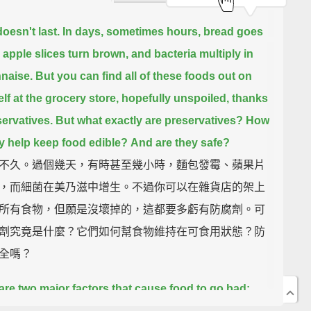
oesn't last.
In days, sometimes hours, bread goes
 apple slices turn brown, and bacteria multiply in
naise.
But you can find all of these foods out on
elf at the grocery store, hopefully unspoiled,
thanks
servatives.
But what exactly are preservatives?
How
y help keep food edible?
And are they safe?
不久。過個幾天，有時甚至幾小時，麵包發霉、蘋果片
，而細菌在美乃滋中增生。不過你可以在雜貨店的架上
所有食物，但願是沒壞掉的，這都要多虧有防腐劑。可
劑究竟是什麼？它們如何幫食物維持在可食用狀態？防
全嗎？
are two major factors that cause food to go bad:
es and oxidation.
Microbes like bacteria and fungi