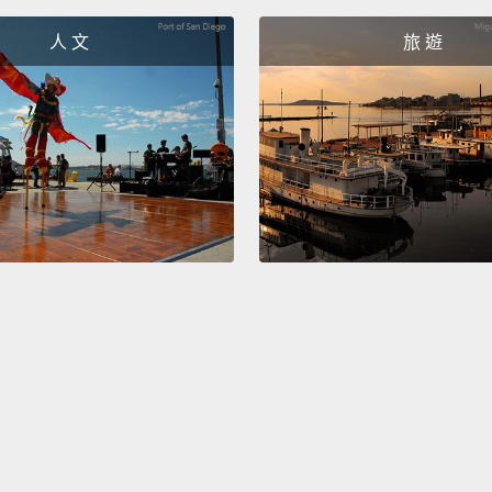
加你罹
人 文
旅 遊
最好適
Antimi
meats,
may ca
cured 
preser
preser
food an
preser
compou
smokin
meat b