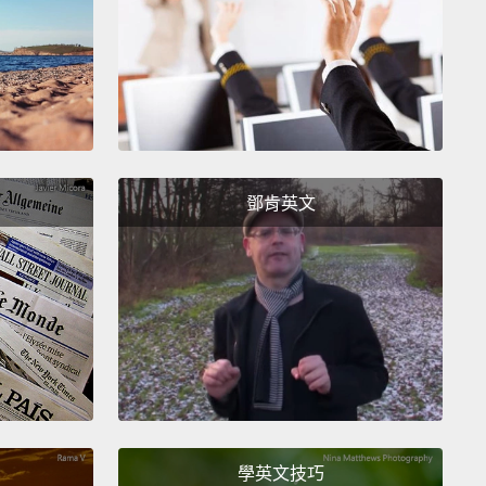
方法來創造出對微生物不友善的環境。好比說，將食物
一點會破壞微生物存活所需的酵素。而有些種類的細菌
以發揮作用。數千年來，人們利用生成乳酸的細菌來保
。這種酸將易變質的蔬菜和牛奶變成能存放更久的食
是歐洲的酸菜、韓國的泡菜以及中東的酸奶。這些發酵
會讓你的消化道充滿好菌。
鄧肯英文
ynthetic preservatives are also acids:
benzoic acid
ad dressing, sorbic acid in cheese, and propionic
n baked goods.
Are they safe?
Some studies
t that benzoates, related to benzoic acid,
bute to hyperactive behavior.
But the results aren't
sive.
Otherwise, these acids seem to perfectly safe.
成防腐劑也是酸類：沙拉醬中的苯甲酸、起司中的山梨
學英文技巧