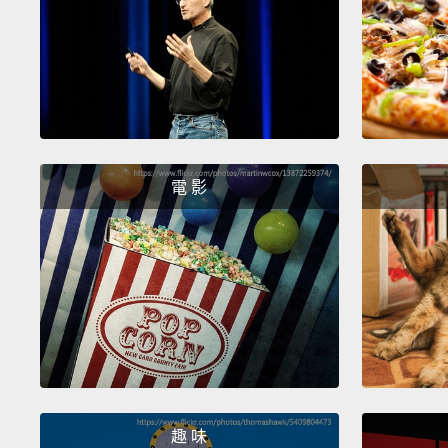
電 影
趣 味