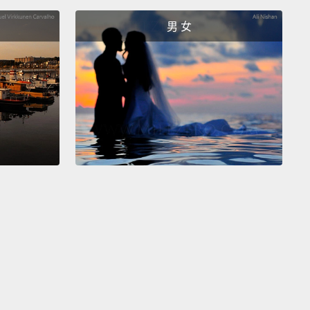
患心臟疾病、糖尿病和高血壓的風險，所以這些防腐劑
男 女
量添加。
crobial nitrates and nitrites, often found in cured
 ward off the bacteria that cause botulism,
but they
use other health problems.
Some studies linking
meats to cancer have suggested that these
vatives may be the culprit.
Meanwhile, antioxidant
vatives prevent the chemical changes that can give
 off flavor or color.
Smoke has been used to
ve food for millennia
because some of the aromatic
nds in wood smoke are antioxidants.
Combining
g with salting was an effective way of preserving
efore refrigeration.