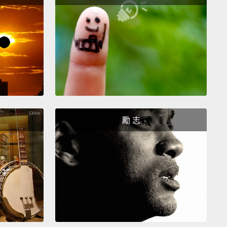
有烘焙食品中的丙酸。它們安全嗎？有一些研究指出，
酸有關的苯甲酸鹽會造成過動。不過研究結果並非定
此之外，這些酸類似乎十分安全。
 antimicrobial strategy is to add a lot of sugar, like
 or salt, like in salted meats.
Sugar and salt hold on
er that microbes need to grow
and actually suck
re out of any cells that may be hanging around,
勵 志
estroying them.
Of course, too much sugar and salt
crease your risk of heart disease, diabetes, and
lood pressure,
so these preservatives are best in
tion.
菌策略是添加大量的糖，像果醬，或是鹽，像是醃肉。
會抓住微生物生長所需的水份，並真的將周遭任何細胞
分吸乾，進而將它們摧毀。當然，太多糖和鹽可能會增