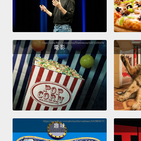
電 影
趣 味