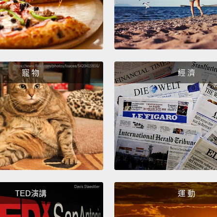
粉蝨是
長，且
物質，
樣多。
寵 物
經 濟
力來個
你正獲
沒錯，
蝦子很
食物比
溫室氣
從社會
TED演講
運 動
因為昆