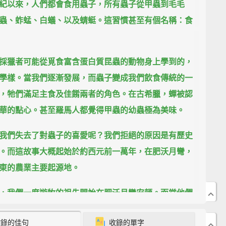
紀以來，人們都會食用蟲子，所有蟲子從甲蟲到毛毛
蟲、蚱蜢、白蟻、以及蜻蜓。
這習慣甚至有個名稱：食
採獵者可能從覓食富含蛋白質昆蟲的動物身上學到的，
學樣。
當我們逐漸發展，而蟲子變成我們飲食傳統的一
，牠們滿足主食及佳餚兩者的角色。
在古希臘，蟬被認
華的點心。
甚至羅馬人都覺得甲蟲的幼蟲極為美味。
我們失去了對蟲子的喜愛呢？
我們拒絕的原因是有歷史
。
而這故事大概起始於約西元前一萬年，在肥沃月彎，
東的農業主要起源地。
，我們一度遊牧的祖先開始在肥沃月彎安頓。
而當他們
學會種植穀物和豢養動物時，態度改變了，激起漣漪往
收錄的佳句
收錄的單字
歐洲和其餘的西方世界。
當農業起飛，人們也許會把蟲