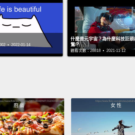
分，在
蟲和大
蟲子可
什麼是元宇宙？為什麼科技巨頭
加進食
鶩？
 • 2022-01-14
科學家
觀看次數：28818 • 2021-11-12
決方式
昆蟲可
礎成分
命及礦
廚 藝
女 性
你知道
質鐵嗎
是目前