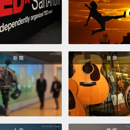
宜的。
上養殖
腐爛。
覺得餓
像那所
就是一
新 聞
音 樂
等、討
轉而發
享用那