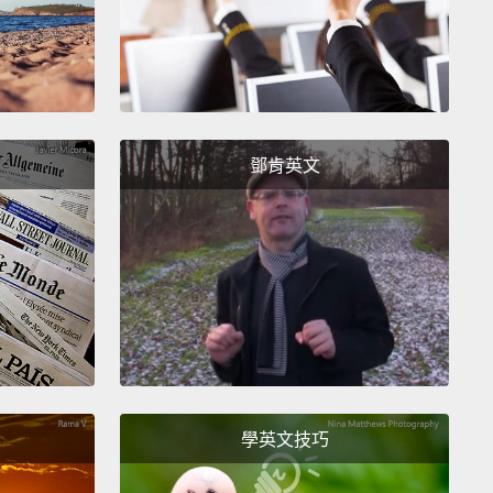
另一個營養的例子。
黃色的甲蟲幼蟲是在美國土生土
容易養殖。
牠們有很高的維他命成分，一大堆健康的礦
可以含有高達50%的蛋白質，幾乎和相同份量的牛肉一
要烹煮，只要用奶油和鹽去煸炒，或是烘烤並淋上巧克
鄧肯英文
酥脆的小點心。
這個嘛，你必須要克服「作嘔因素」。
得營養和美味。
蟲子可以很美味。
粉蝨嚐起來像烘烤後的堅果。
蝗蟲和
像。
蟋蟀，有些人說，有爆米花的香味。
養殖昆蟲做為
起禽畜養殖有較少的環境影響，
因為昆蟲排放少得多的
體，且耗費較少空間、水、和食物。
經濟角度來看，蟲子生產可以振興發展中國家的人們，
學英文技巧
蟲養殖場可以是小規模、高產出，然而要經營是相對便