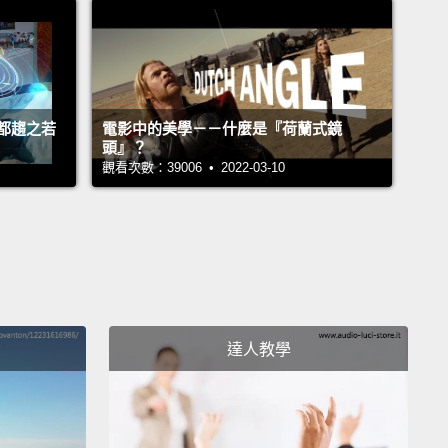
辣醬裡面燉煮或是曬乾並鹽漬後被食用。
在墨西哥，蝗
蒜、檸檬、及鹽巴一同烘烤。
以整個食用來組成一餐，或是磨進麵粉、粉末、麵糰來
都趨之若
電影中的美學－－什麼是『荷蘭式鏡
物裡。
但那不全是為了品嚐。牠們也很健康。
事實上，
頭』？
表示食蟲性可以是缺乏食物的發展中國家一個省錢的解
觀看次數：39006 • 2022-03-10
。
以含有高達百分之八十的蛋白質，而那是體內重要的基
，
也含有很多富含能源的脂肪、纖維質、以及像是維他
物質的微營養素。
達人教學
大部分可食用的昆蟲含有跟牛肉一樣、甚至更多的礦物
？
讓牠們成為一個大量、未開發的來源，在你想到缺鐵
世界上最常見的營養問題時。