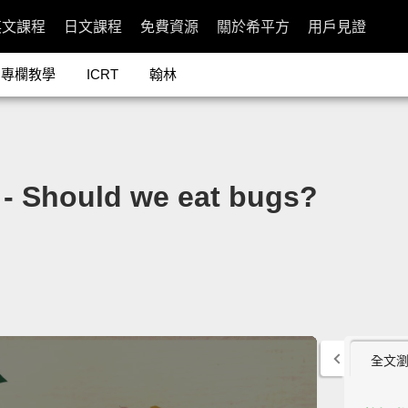
英文課程
日文課程
免費資源
關於希平方
用戶見證
專欄教學
ICRT
翰林
ould we eat bugs?
全文