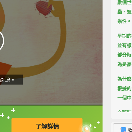
數個世
蟲、蝗
蟲性。
早期的
並有樣
部分時
為是豪
為什麼
動訊息。
根據的
一個中
在那時
直接查字典喔！
在那裡
了解詳情
外朝向