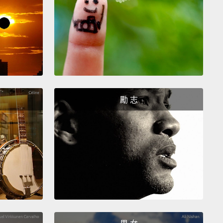
昆蟲可以變成禽畜更能持續的食物，
且可以在有機廢物
，像是蔬菜皮－－否則它們可能最後就只會在垃圾堆中
了嗎？
面對一盤炸蟋蟀，今日大多數人還是會畏縮，想
有腳和觸角卡在他們的牙齒間。
但想想龍蝦。牠差不多
隻有許多腳和觸角的大型昆蟲，過去一度被認為是低
勵 志
厭的食物。
現在，龍蝦是個珍饈。
同樣的行為改變可以
生在蟲子上嗎？
所以，試試看吧!把昆蟲丟進你的嘴裡，
酥脆聲。