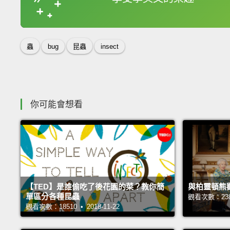
收錄佳句
蟲
bug
昆蟲
insect
你可能會想看
【TED】是誰偷吃了後花園的菜？教你簡
與柏靈頓熊
單區分各種昆蟲
觀看次數：23863
觀看次數：18510 • 2018-11-22