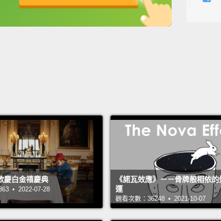
子當作
英
中
免費功能
功能升級
市化，
蟲子的
今日，
西。
牠
牠們相
將近兩
食的絕
是可接
成讓他
歡慶白金禧慶典
《諾瓦效應》－－骨牌般相依的
運
 • 2022-07-28
觀看次數：36248 • 2021-10-07
拿東南
並在市