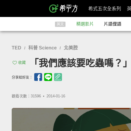
希式五次全系列
精選影片
片語俚語
英文
TED
科普 Science
北美腔
/
/
「我們應該要吃蟲嗎？」- Sh
收藏
分享給好友：
觀看次數：31596 •
2014-01-16