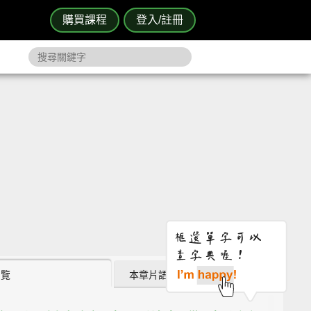
購買課程
登入/註冊
瀏覽
本章片語 (0)