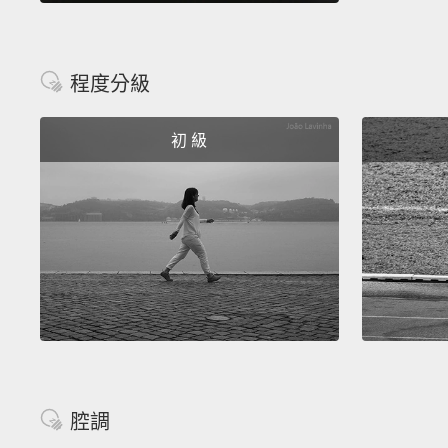
程度分級
初 級
腔調