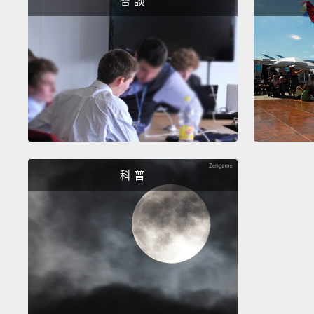
會 談
科 普