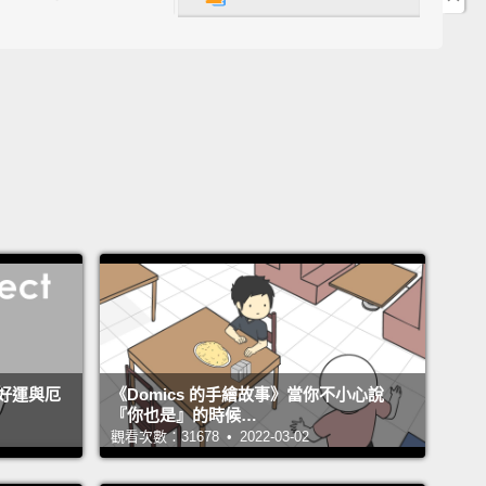
只會摧殘他們穀物的害蟲唾棄。
人口成長，西方變得都
弱化了我們與過去覓食的連結。
人們完全忘了他們充滿
歷史。
對於那些不習慣食蟲性的人來說，蟲子就是個惱人的東
們會叮、會咬，且侵擾我們的食物。
我們感受到一個與
關的「作嘔因素」，且因煮食昆蟲的想法感到噁心。
千個昆蟲品種變成食物，組成世界各地二十億人日常飲
大部分。
在熱帶的國家是最捧場的顧客，因為在文化上
受的。
在那些區域的品種也很大、多元化，且容易聚集
們容易採收的團或群。
好運與厄
《Domics 的手繪故事》當你不小心說
『你也是』的時候…
觀看次數：31678 • 2022-03-02
亞的柬埔寨為例子，在那大型鳥蛛被蒐集起來、油炸、
場上販售。
在南非，多汁的可樂豆蟲是種飲食主要成