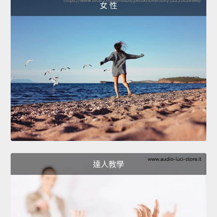
女 性
達人教學