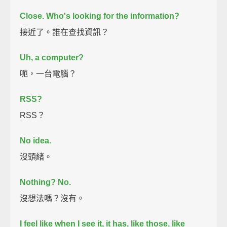
Close. Who's looking for the information?
接近了。誰在查找資訊？
Uh, a computer?
呃，一台電腦？
RSS?
RSS？
No idea.
沒頭緒。
Nothing? No.
沒想法嗎？沒有。
I feel like when I see it, it has, like those, like