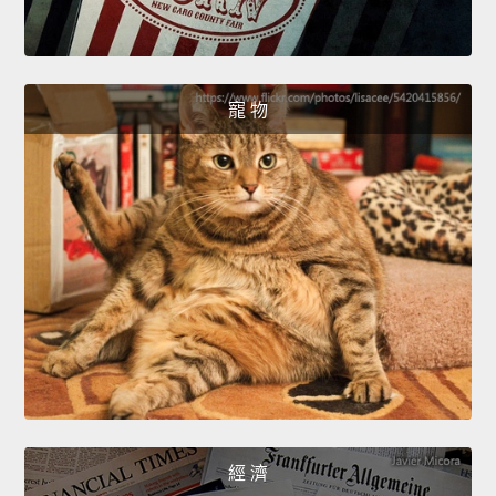
寵 物
經 濟