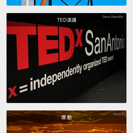
TED演講
運 動