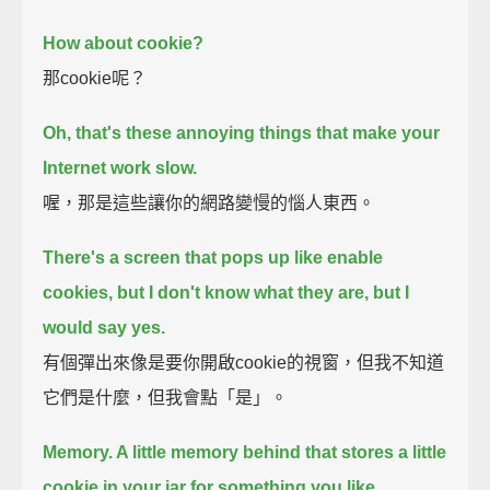
How about cookie?
那cookie呢？
Oh, that's these annoying things that make your
Internet work slow.
喔，那是這些讓你的網路變慢的惱人東西。
There's a screen that pops up like enable
cookies, but I don't know what they are, but I
would say yes.
有個彈出來像是要你開啟cookie的視窗，但我不知道
它們是什麼，但我會點「是」。
Memory. A little memory behind that stores a little
cookie in your jar for something you like.