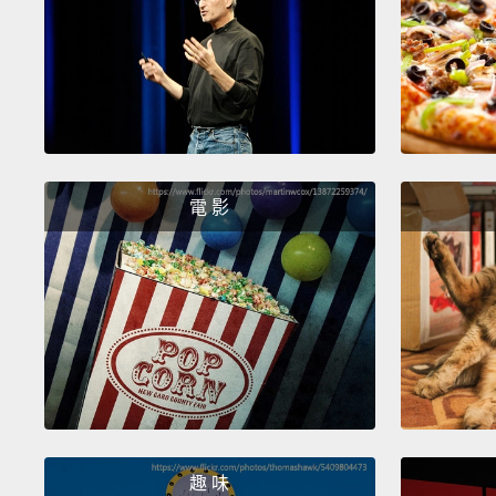
電 影
趣 味