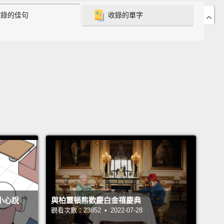
收錄的佳句
收錄的單字
rom 2D interactions.
D偵測和顯示屏幕科技的日新月異，我們的桌上型電腦介
從2D互動改變太多。
 along with Microsoft Research Lab has created
 transparent 3D desktop display that puts your
behind the screen,
and your desktop files (are)
ly at your fingertips.
ee和微軟研發實驗室一起創造了這個：一個透明的3D桌
幕讓你把手放在螢幕後面，而你的桌上型電腦檔案實際
你的指尖。
ne part Samsung's OLED screen technology, and
不小心說
與柏靈頓熊歡慶白金禧慶典
r part Microsoft Kinect naturally.
And it's keeping
觀看次數：23852 • 2022-07-28