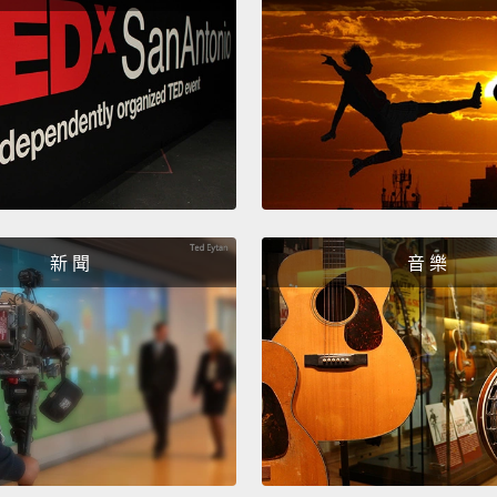
新 聞
音 樂