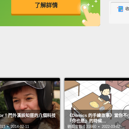
了解詳情
much f
儘管3
英
中
免費功能
功能升級
面還沒
So Lee
this:
a
hands 
literal
所以L
上型螢
上就在
It's o
Error！門外漢該知道的八個科技
《Domics 的手繪故事》當你
anothe
『你也是』的時候…
 • 2014-02-11
觀看次數：31660 • 2022-03-02