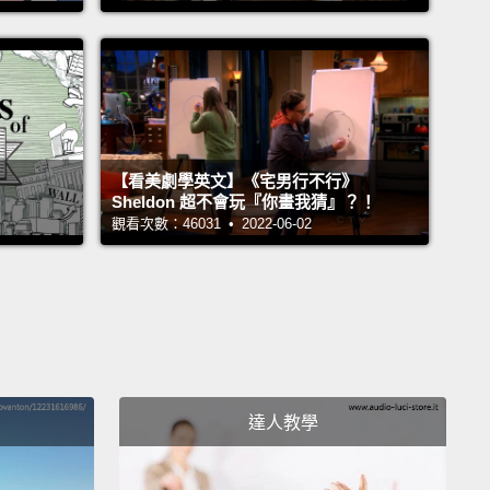
 looking, well, 3D.
The system uses cameras to
rack of where your head is.
As you can see and
probably expect, the system's not perfectly
hed just yet.
But as Lee explained in his blog, this is
arch project he did during internship.
Internship
s: take that as a challenge.
From Mashable, I'm
【看美劇學英文】《宅男行不行》
Sheldon 超不會玩『你畫我猜』？！
ian Bryan.
觀看次數：46031 • 2022-06-02
部分Samsung的OLED(有機發光二極體)面板技術，而
分自然就是微軟的Kinect感測器。這保有3D的外觀，
像是3D一樣。這個系統使用攝影機來追蹤你的頭部位
像是你可以看到也可能會期待的，這系統還沒有完美的
但如同Lee在他的部落格解釋的，這是一個他在實習時
達人教學
究計畫。實習的秘訣：把那當作是一個挑戰。這是
ble，我是Christian Bryan。