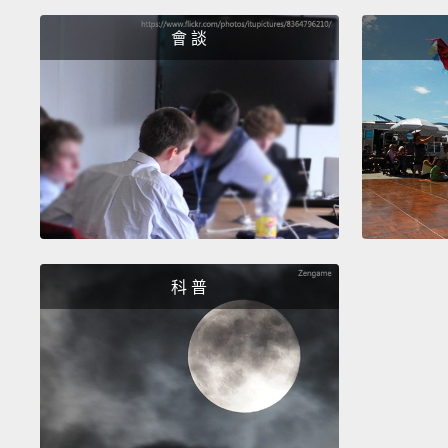
會 談
科 普