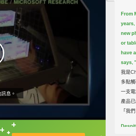
From M
years,
new ph
or tabl
have a
says,
我是Ch
多點觸
一支電
動訊息。
產品已
「我們
Despit
直接查字典喔！
techno