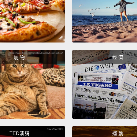
寵 物
經 濟
TED演講
運 動