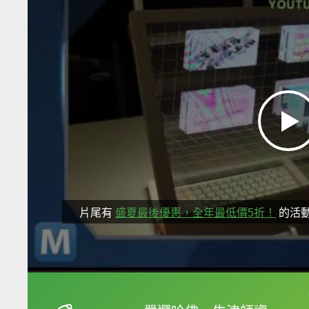
片尾有
盛夏最後優惠，全年最低價5折！
的活
框選或點兩下字幕可以