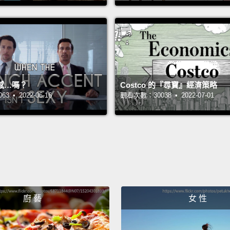
the 3D
keep t
would 
publis
a rese
secret
感…嗎？
Costco 的『尋寶』經濟策略
 • 2022-06-16
觀看次數：30038 • 2022-07-01
Christ
這是一
另一部
嗯，就
置。就
公開。
廚 藝
女 性
做的研
Masha