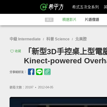
希式五次全系列
精選影片
片語俚語
英文
中級 Intermediate
科普 Science
北美腔
/
/
「新型3D手控桌上型電腦螢幕」-
收藏
Kinect-powered Overh
分享給好友：
觀看次數：20197 •
2012-04-05