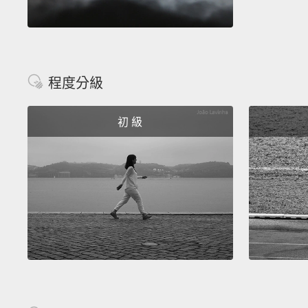
程度分級
初 級