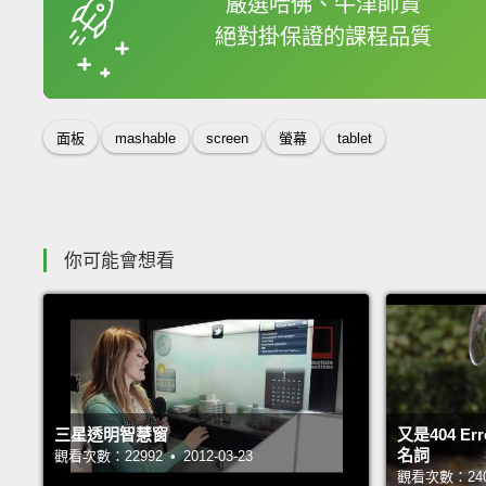
嚴選哈佛、牛津師資
絕對掛保證的課程品質
收錄佳句
面板
mashable
screen
螢幕
tablet
你可能會想看
三星透明智慧窗
又是404 
名詞
觀看次數：22992 • 2012-03-23
觀看次數：24013