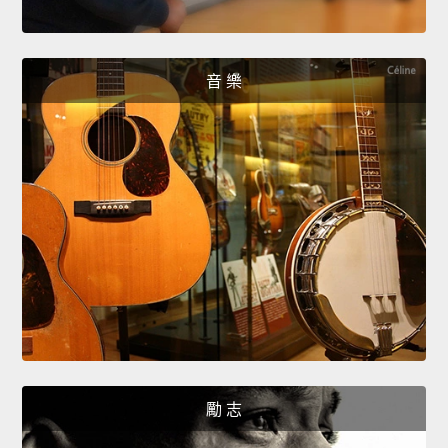
音 樂
勵 志