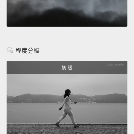
程度分級
初 級