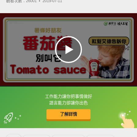
觀看次數：26001 •
2019-07-11
工作能力讓你把事情做好
框選或點兩下字幕可以直接查字典喔！
語言能力卻讓你出色
了解詳情
英
中
收錄佳句
功能升級