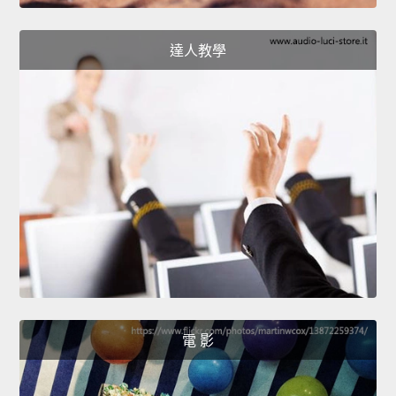
達人教學
電 影