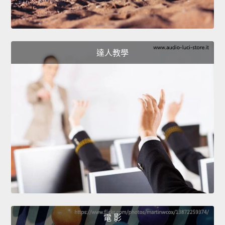
達人教學
電 影