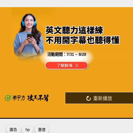
活動期間：
7/31 ~ 8/28
分享這部影片
如果你花了一輩子還學不好英文
那學英文還有意義嗎？
重新播放
了解詳情
英
中
收錄佳句
功能升級
廣告
hp
惠普