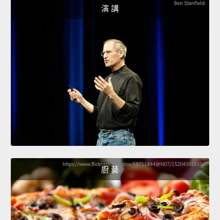
演 講
廚 藝