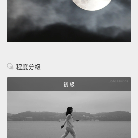
程度分級
初 級