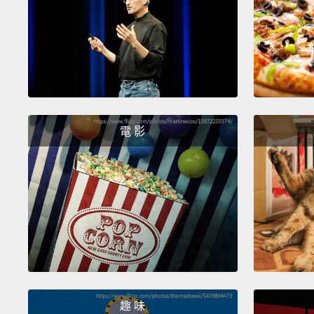
電 影
趣 味