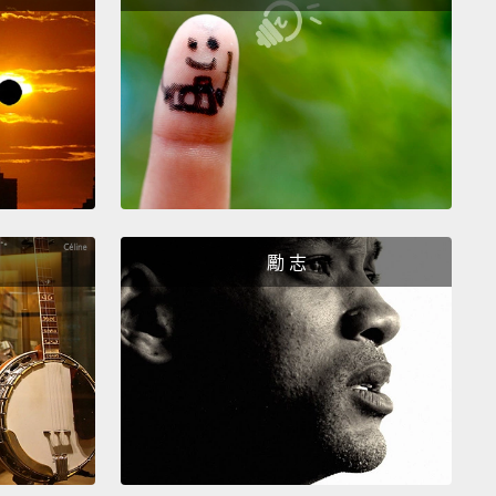
agerfeld launched his own brand, created
es, stood out as an interior designer,
and even
 his own bookstore in Paris.
拉格斐成立自有品牌，推出香水，脫穎而出成為室內設
還在巴黎開了間自己的書店。
 dark glasses to see better.
Observation is more
, and you can't tell if I'm looking left or right.
I want
勵 志
w everything.
If I wasn't like this, I wouldn't own
0 books,
and I wouldn't be obsessed with the
 to know everything.
I'm completely obsessed with
墨鏡是為了要看得更清楚。觀察力變得更敏銳，而且你
我在看左還是看右。我想要知道每件事情。要不是因為
的個性，我不會有三十萬本藏書，也不會有這麼強烈的