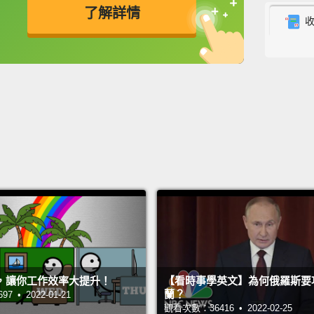
了解詳情
He was
of his
英
中
免費功能
功能升級
moved 
of Bal
in 196
Chanel
他在 
是個謎
尚品牌，
實力之後
而，卡
名聲與
，讓你工作效率大提升！
【看時事學英文】為何俄羅斯要
In 198
蘭？
 • 2022-01-21
觀看次數：36416 • 2022-02-25