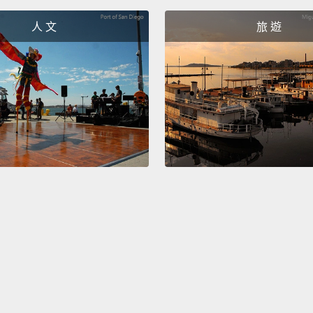
慾望想
人 文
旅 遊
And it
Loved 
on the
這樣的
爾．拉