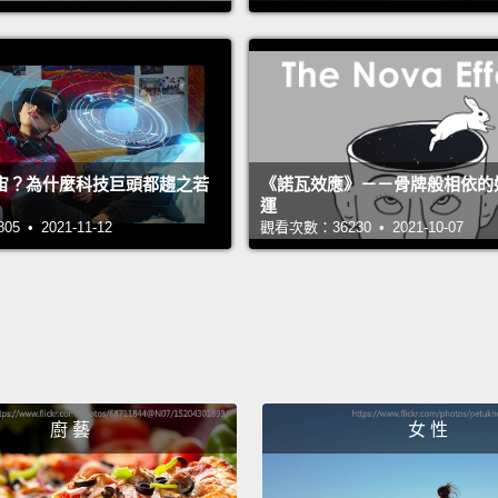
and re
Cs bec
cut for
combin
monoc
198
宙？為什麼科技巨頭都趨之若
《諾瓦效應》－－骨牌般相依的
運
寶座。
 • 2021-11-12
觀看次數：36230 • 2021-10-07
卡爾．
用單色
But tha
但是，
廚 藝
女 性
In 200
to col