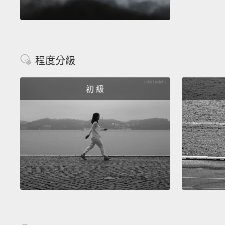
程度分級
初 級