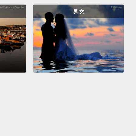
要知道每件事。我對此是完全地著了迷。
男 女
 was an obsession that stayed with him till the end.
or loathed, Karl Lagerfeld has left an indelible mark
 history of fashion.
著迷一路陪伴他到最後。不論世人對他是愛還是恨，卡
格斐終究在時尚史上留下了一筆不可抹滅的記號。