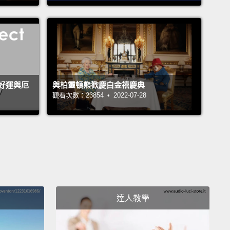
vived the brand.
Soon enough the two intertwined
ame affiliated with luxury.
He designed the perfect
 his tweed jackets and the classic little black dress,
ing the masculine with the feminine with his
hrome palette.
And with that, Chanel was reborn.
3 年時，他接管了香奈兒的大位，讓香奈兒重返時尚龍頭
好運與厄
與柏靈頓熊歡慶白金禧慶典
觀看次數：23854 • 2022-07-28
很快的，香奈兒經典雙 C 圖案便與奢華二字畫上等號。
拉格斐為軟呢外套與經典黑色洋裝設計出完美剪裁，運
配色結合陽剛氣質與陰柔特性。香奈兒也因此而重生。
t didn't leave Karl Lagerfeld resting on his laurels.
卡爾．拉格斐卻沒有因此而自滿。
達人教學
4, he became the first high-profile fashion designer
laborate on a collection with H&M.
He put his