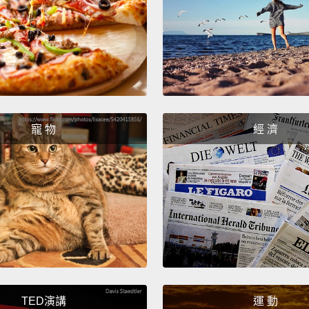
photog
他在 
尚設計
品。
If I we
which i
寵 物
經 濟
photog
which I
of fas
如果我
這對創
和行銷
的東西
TED演講
運 動