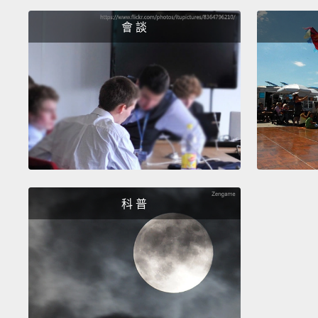
會 談
科 普