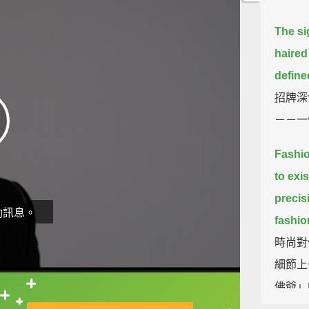
The si
haired
define
招牌深
－－一
Fashio
to exis
precis
動訊息。
fashio
時尚對
細節上
佛爺」
直接查字典喔！