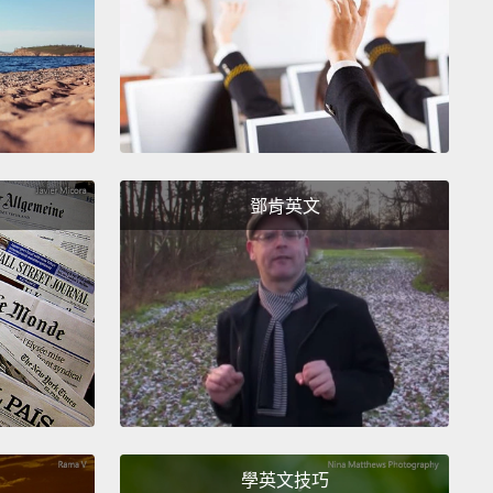
raphic skills to use and exhibited his work in 2011.
2004 年時，成為第一位與 H&M 系列服裝合作的知名時
師。他運用了他的攝影技能，並在 2011 年展示他的作
re only in fashion, I would risk isolating myself,
s the worst thing for creativity.
By doing
鄧肯英文
raphy, even fashion photography and advertising,
 love,
I stay within the movement of fashion, people
hion,
and my bubble is not the only thing that I see.
只有在時裝界發展，我會有把自己與外界隔離的風險，
作是最具殺傷力的。透過攝影，甚至是我愛的時尚攝影
，我得以和時裝界與時俱進，而且我可以看到眼前以外
。
學英文技巧