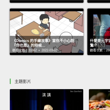
《Domics 的手繪故事》當你不小心說
什麼是元宇
『你也是』的時候…
鶩？
觀看次數：31662 • 2022-03-02
觀看次數：28805
主題影片
演 講