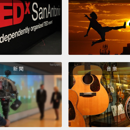
Karl L
perfum
opened
卡爾．
計師，
I wear
precise
新 聞
音 樂
to kno
300,00
desire
this.
我帶黑
不知道
我這樣