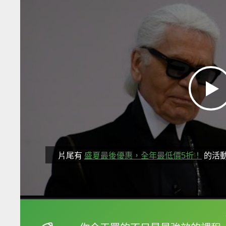
片尾有
盛夏最後優惠，全年最低價5折！
的活
框選或點兩下字幕可以