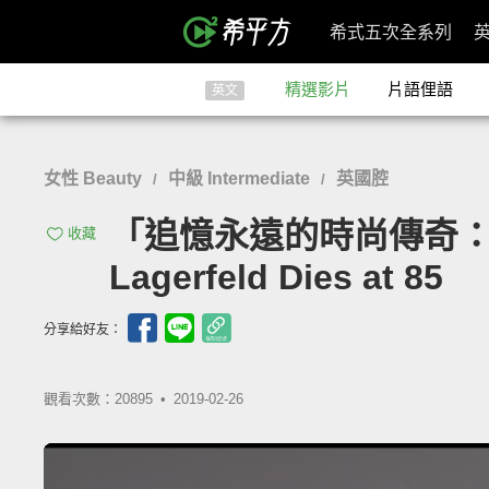
希式五次全系列
精選影片
片語俚語
英文
女性 Beauty
中級 Intermediate
英國腔
/
/
「追憶永遠的時尚傳奇：『老佛
收藏
Lagerfeld Dies at 85
分享給好友：
觀看次數：20895 •
2019-02-26