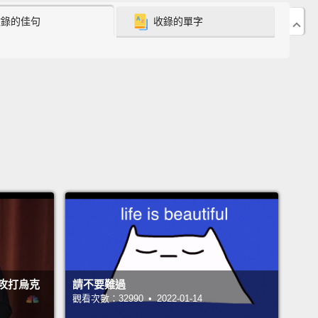
 born in Hamburg in the 1930s, but the exact date
收錄的佳句
收錄的單字
 birth remains a mystery.
In 1952, Karl Lagerfeld
to Paris.
He proved himself in the fashion houses
main, Jean Patou, and Chloe
,
before joining Fendi
5, where he remained artistic director.
But it was at
 that Karl Lagerfeld truly came into his own.
1930 年代出生於德國漢堡，不過確切的出生日期至今仍
。卡爾．拉格斐在 1952 年時移居巴黎。在他於各大時
如：Balmain、Jean Patou 以及 Chloe 證明了自己的
，便於 1965 年加入 Fendi 繼續擔任時尚總監。然
爾．拉格斐卻是一直到加入香奈兒才真正獲得他應有的
榮耀。
攻打烏克
請不要難過
3, he took over as the head of the fashion house
觀看次數：32990 • 2022-01-14