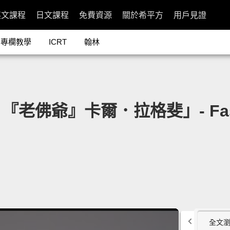
英文課程
日文課程
免費資源
關於希平方
用戶見證
專欄教學
ICRT
翰林
爺』卡爾．拉格斐」- Fashion 
全文