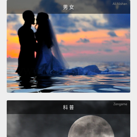
男 女
科 普