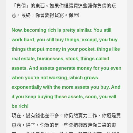
「負債」的東西。如果你繼續買這些讓你負債的玩
意，最終，你會變得貧窮。保證!
Now, becoming rich is pretty similar.
You still
work hard, you still buy things,
except, you buy
things that put money in your pocket,
things like
real estate, businesses, stock, things called
assets.
And assets generate money for you even
when you're not working,
which grows
exponentially with the more assets you buy.
And
if you keep buying these assets,
soon, you will
be rich!
現在，變有錢也差不多。你仍然賣力工作、你還是買
東西，除了，你買的是一些會把錢放進你口袋的東