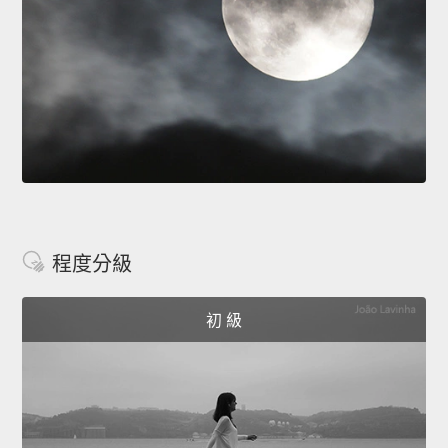
程度分級
初 級