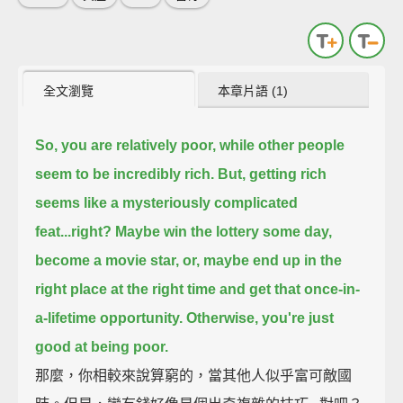
全文瀏覽
本章片語 (1)
So, you are relatively poor,
while other people
seem to be incredibly rich.
But, getting rich
seems like a mysteriously complicated
feat...right?
Maybe win the lottery some day,
become a movie star,
or, maybe end up in the
right place at the right time and get that once-in-
a-lifetime opportunity.
Otherwise, you're just
good at being poor.
那麼，你相較來說算窮的，當其他人似乎富可敵國