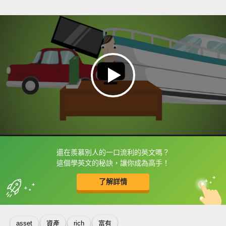
還在羨慕別人的一口流利的英文嗎？
框選或點兩下字幕可以直接查字典喔！
這個學英文的秘訣，讓你成為高手！
了解詳情
英
中
收錄佳句
功能升級
asset
資產
rich
富有