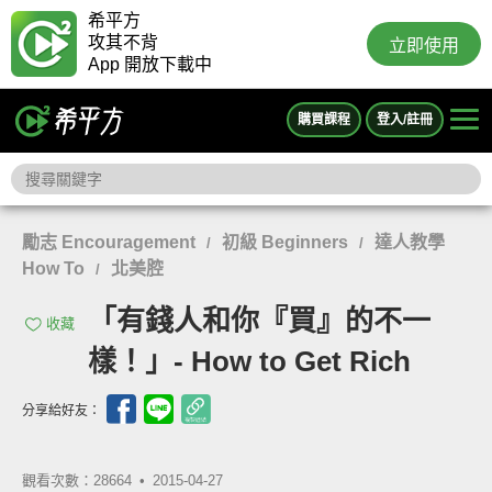
希平方
攻其不背
立即使用
App 開放下載中
購買課程
登入/註冊
勵志 Encouragement
初級 Beginners
達人教學
/
/
How To
北美腔
/
「有錢人和你『買』的不一
收藏
樣！」- How to Get Rich
分享給好友：
觀看次數：28664 •
2015-04-27