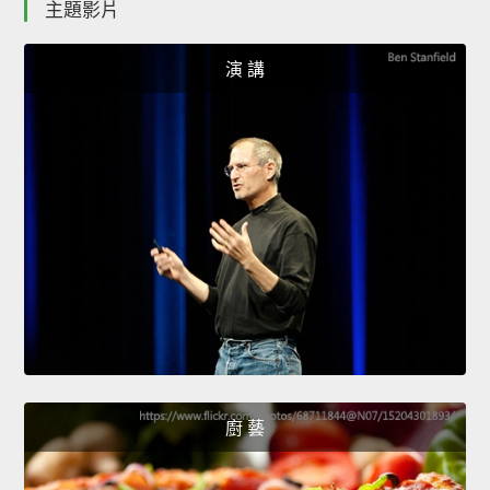
主題影片
演 講
廚 藝