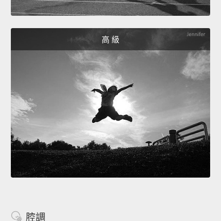
高 級
腔調