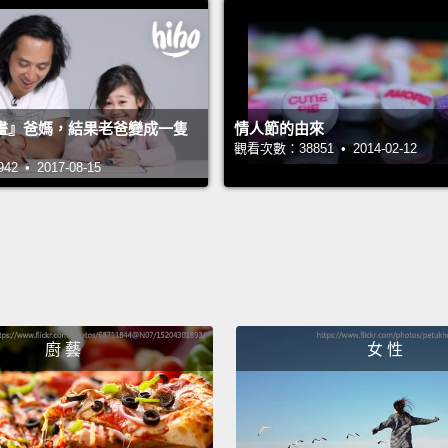
（塔加
(Germ
（德語
畫』爸媽，結果老爸變成一隻
情人節的由來
(Arabi
觀看次數：38851 • 2014-02-12
 • 2017-08-15
（阿拉
(Japan
（日語
(Swahil
（斯瓦
廚 藝
女 性
(Thai)
（泰語