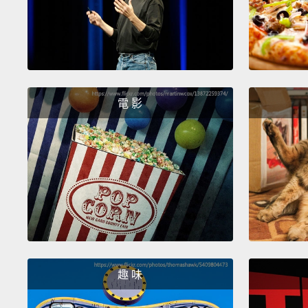
電 影
趣 味