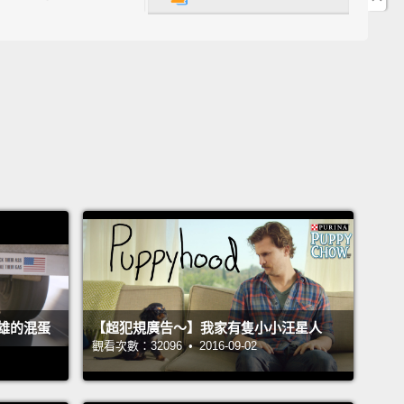
etter way to communicate you love someone than
 to say it in their language?
麼方式比用你愛的人的語言來傳達你對他的愛更棒？
ed our friends how to say "I love you" in different
ges.
(Please pardon our accents)
朋友請教怎麼用不同語言說「我愛你」。（請原諒我們
）
h)
）
h)
雄的混蛋
【超犯規廣告～】我家有隻小小汪星人
語）
觀看次數：32096 • 2016-09-02
og)