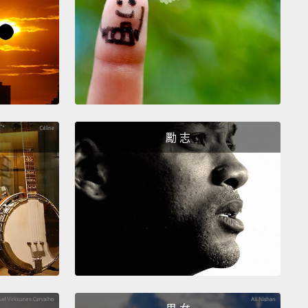
語）
ya)
利尼亞語）
ew)
來語）
勵 志
rin)
）
sh)
牙語）
esian)
語）