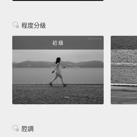
程度分級
初 級
腔調