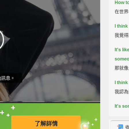
How to
在世界
I think
我覺得
It's l
someo
那就像
動訊息。
I think
我認為
It's s
直接查字典喔！
這是句
了解詳情