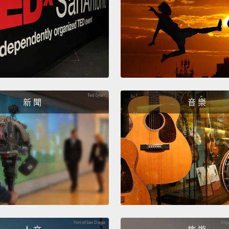
（印度
(Tigrin
（提格
(Hebr
（希伯
新 聞
音 樂
(Manda
（華語
(Spani
（西班
(Indon
（印尼