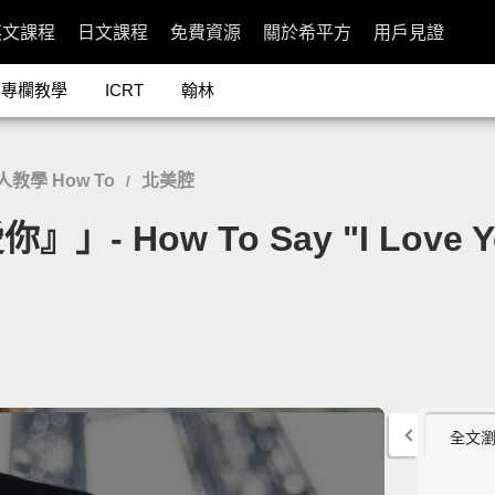
英文課程
日文課程
免費資源
關於希平方
用戶見證
專欄教學
ICRT
翰林
人教學 How To
北美腔
/
ow To Say "I Love You"
全文