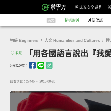
希式五次全系列
精選影片
片語俚語
英文
初級 Beginners
人文 Humanities and Cultures
達
/
/
「用各國語言說出『我愛你』」- H
收藏
分享給好友：
觀看次數：27445 •
2015-08-20