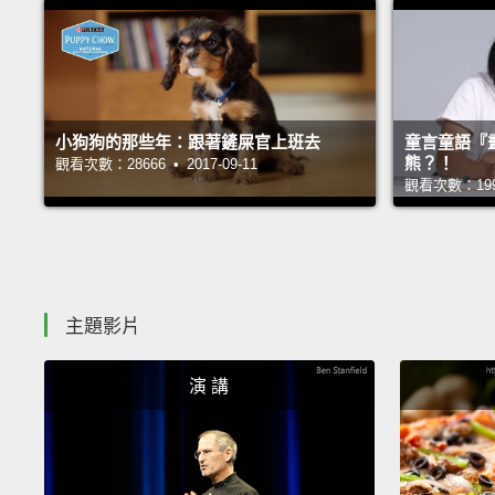
小狗狗的那些年：跟著鏟屎官上班去
童言童語『
熊？！
觀看次數：28666 • 2017-09-11
觀看次數：19942
主題影片
演 講