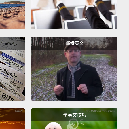
手語）
guese)
牙語）
鄧肯英文
)
語）
n)
）
sh)
牙語）
學英文技巧