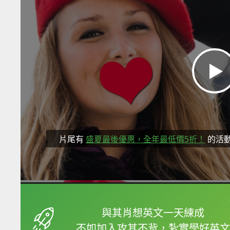
片尾有
盛夏最後優惠，全年最低價5折！
的活
框選或點兩下字幕可以
與其肖想英文一天練成
不如加入攻其不背，紮實學好英文