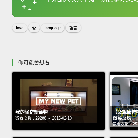
收錄佳句
love
愛
language
語言
你可能會想看
我的怪奇新寵物
【父親節特
爆笑反應
觀看次數：29288 • 2015-02-10
觀看次數：25266