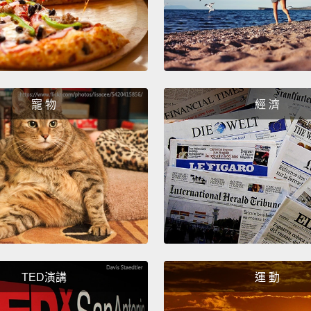
(ASL)
（美式
(Portu
（葡萄
寵 物
經 濟
(Greek
（希臘
(Korea
（韓語
(Spani
（西班
TED演講
運 動
(Hindi)