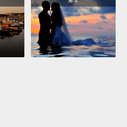
男 女
ian)
尼亞語）
you.
。
 you say "I love you"?
說「我愛你」呢？