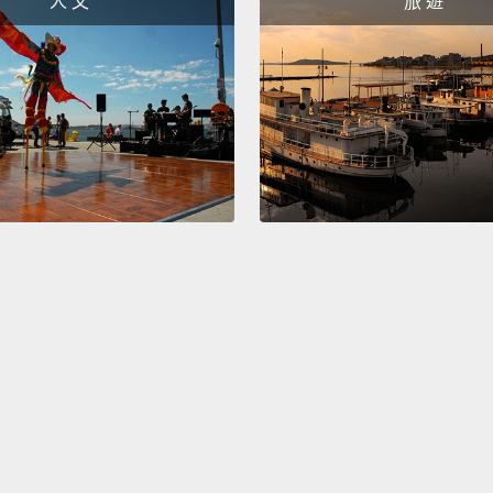
人 文
旅 遊
(Armen
（亞美
I love 
我愛你
How do
你怎麼