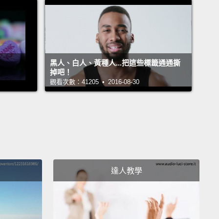
拉族語）
an)
）
黑人、白人、黃種人...把這些標籤通通撕
c)
掉吧！
觀看次數：41205 • 2016-08-30
伯語）
ese)
）
i)
希里語）
達人教學
）