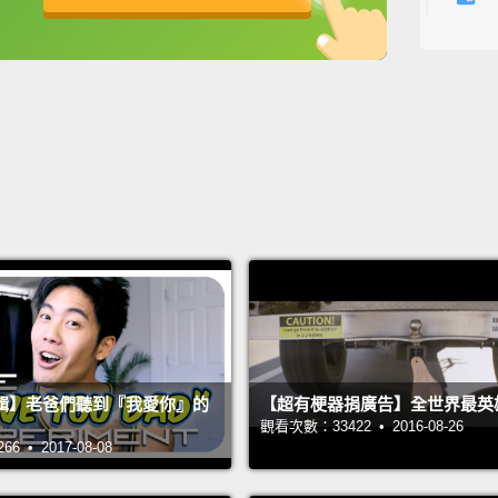
What b
be able
英
中
免費功能
功能升級
還有什
We ask
langua
我們向
的口音
(Frenc
（法語
(Polis
輯】老爸們聽到『我愛你』的
【超有梗器捐廣告】全世界最英
（波蘭
觀看次數：33422 • 2016-08-26
 • 2017-08-08
(Tagal