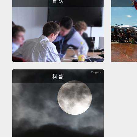
會 談
科 普