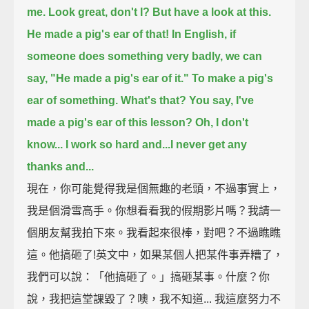
me.
Look great, don't I?
But have a look at this.
He made a pig's ear of that!
In English, if
someone does something very badly,
we can
say, "He made a pig's ear of it."
To make a pig's
ear of something.
What's that?
You say, I've
made a pig's ear of this lesson?
Oh, I don't
know...
I work so hard and...I never get any
thanks and...
現在，你可能覺得我是個無趣的老頭，不過事實上，
我是個滑雪高手。你想看看我的假期影片嗎？我請一
個朋友幫我拍下來。我看起來很棒，對吧？不過瞧瞧
這。他搞砸了!英文中，如果某個人把某件事弄糟了，
我們可以說：「他搞砸了。」搞砸某事。什麼？你
說，我把這堂課毀了？噢，我不知道... 我這麼努力不