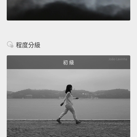
程度分級
初 級