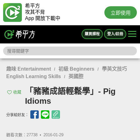
希平方
攻其不背
立即使用
App 開放下載中
購買課程
登入/註冊
趣味 Entertainment
初級 Beginners
學英文技巧
/
/
English Learning Skills
英國腔
/
「豬豬成語輕鬆學」- Pig
收藏
Idioms
分享給好友：
觀看次數：27738 •
2016-01-29