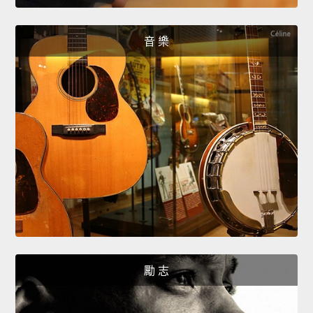
音 樂
勵 志