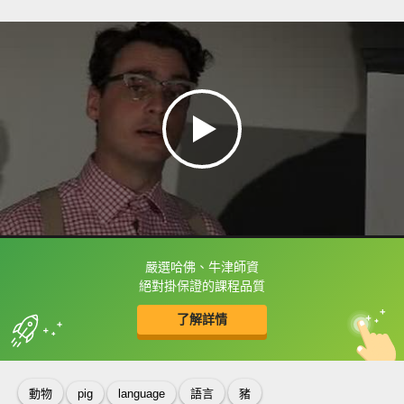
嚴選哈佛、牛津師資
框選或點兩下字幕可以直接查字典喔！
絕對掛保證的課程品質
了解詳情
英
中
收錄佳句
功能升級
動物
pig
language
語言
豬