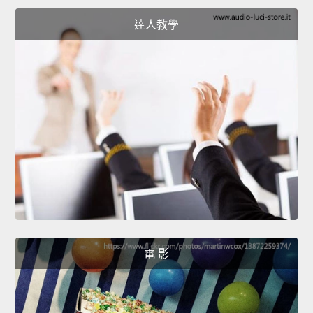
達人教學
電 影