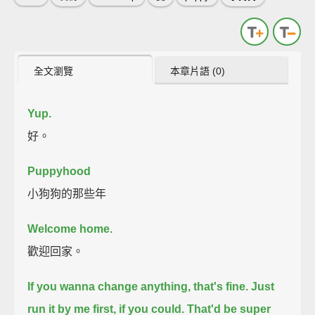
全文瀏覽
本章片語 (0)
Yup.
好。
Puppyhood
小狗狗的那些年
Welcome home.
歡迎回家。
If you wanna change anything, that's fine. Just
run it by me first, if you could. That'd be super