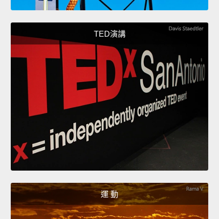
TED演講
運 動