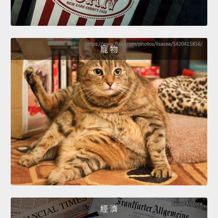
寵 物
經 濟