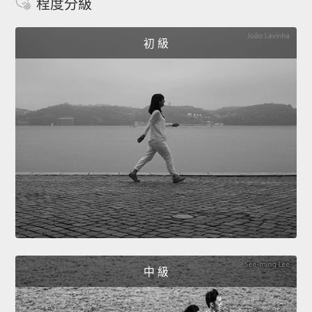
程度分級
初 級
中 級