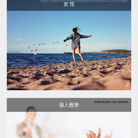
女 性
達人教學