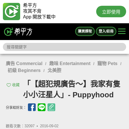
希平方
攻其不背
立即使用
App 開放下載中
購買課程
登入/註冊
廣告 Commercial
趣味 Entertainment
寵物 Pets
/
/
/
初級 Beginners
北美腔
/
「【超犯規廣告～】我家有隻
收藏
小小汪星人」- Puppyhood
分享給好友：
觀看次數：32097 •
2016-09-02