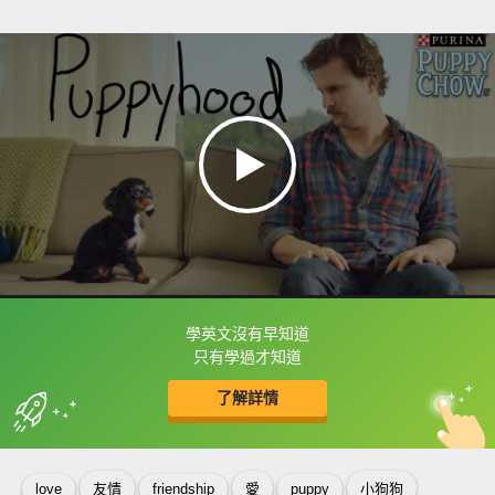
學英文沒有早知道
框選或點兩下字幕可以直接查字典喔！
只有學過才知道
了解詳情
英
中
收錄佳句
功能升級
love
友情
friendship
愛
puppy
小狗狗