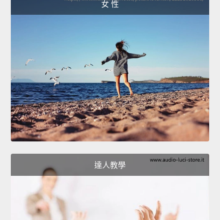
女 性
達人教學