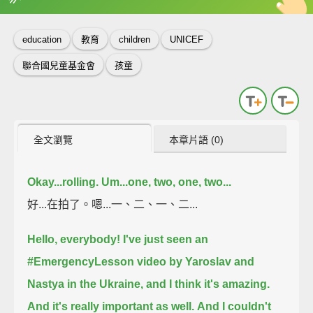
英
中
收錄佳句
功能升級
education
教育
children
UNICEF
聯合國兒童基金會
孩童
全文瀏覽
本章片語 (0)
Okay...rolling.
Um...one, two, one, two...
好...在拍了。嗯...一、二、一、二...
Hello, everybody!
I've just seen an
#EmergencyLesson video by Yaroslav and
Nastya in the Ukraine, and I think it's amazing.
And it's really important as well.
And I couldn't