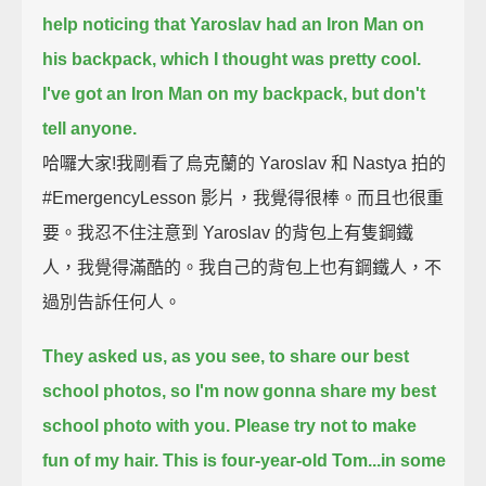
help noticing that Yaroslav had an Iron Man on
his backpack,
which I thought was pretty cool.
I've got an Iron Man on my backpack, but don't
tell anyone.
哈囉大家!我剛看了烏克蘭的 Yaroslav 和 Nastya 拍的
#EmergencyLesson 影片，我覺得很棒。而且也很重
要。我忍不住注意到 Yaroslav 的背包上有隻鋼鐵
人，我覺得滿酷的。我自己的背包上也有鋼鐵人，不
過別告訴任何人。
They asked us, as you see, to share our best
school photos,
so I'm now gonna share my best
school photo with you.
Please try not to make
fun of my hair.
This is four-year-old Tom...
in some