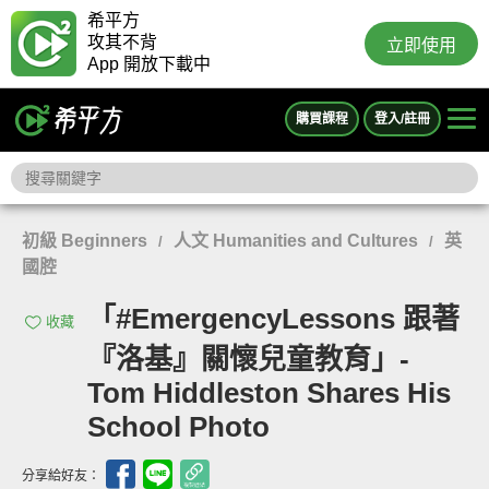
希平方
攻其不背
立即使用
App 開放下載中
購買課程
登入/註冊
初級 Beginners
人文 Humanities and Cultures
英
/
/
國腔
「#EmergencyLessons 跟著
收藏
『洛基』關懷兒童教育」-
Tom Hiddleston Shares His
School Photo
分享給好友：