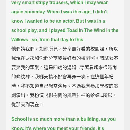
very smart stripy trousers, which I may wear
again someday.
When I was this age, I didn't
know I wanted to be an actor.
But I was in a
school play, and I played Toad in The Wind in the
Willows...
so, from that day to this.
他們請我們，如你所見，分享最好看的校園照，所以
我現在要來和你們分享我最好看的校園照。請試著不
要笑我的頭髮。這是四歲的湯姆...穿著看起來很時尚
的條紋褲，我哪天搞不好會再穿一次。在這個年紀
時，我不知道自己想當演員。不過我有參加學校的戲
劇演出，我扮演《柳樹間的風聲》裡的蛤蟆...所以，
從那天到現在。
School is so much more than a building, as you
know.
It's where you meet your friends.
It's