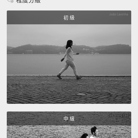
程度分級
初 級
中 級