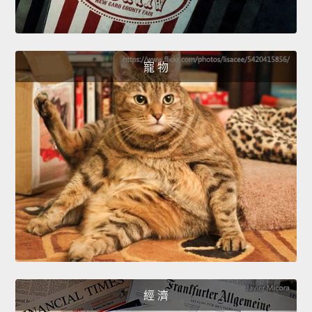
寵 物
經 濟