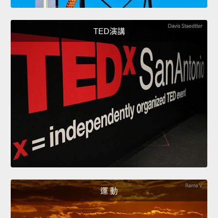
TED演講
運 動