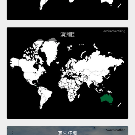
澳洲腔
其它腔調