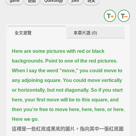
game
遊戲
Quirkology
joke
玩笑
全文瀏覽
本章片語 (0)
Here are some pictures with red or black
backgrounds.
Point to one of the red pictures.
When I say the word "move," you could move to
any adjoining square.
You could move vertically
or horizontally, but not diagonally.
So if you start
here,
your first move will be to this square, and
then you're free to move here, here, here, or here.
Here we go.
這裡是一些紅底或黑底的圖片。指向其中一張紅底圖