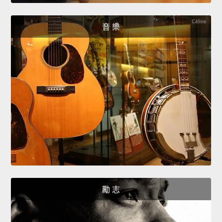
音 樂
勵 志