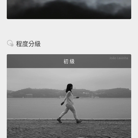
程度分級
初 級