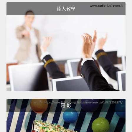
達人教學
電 影