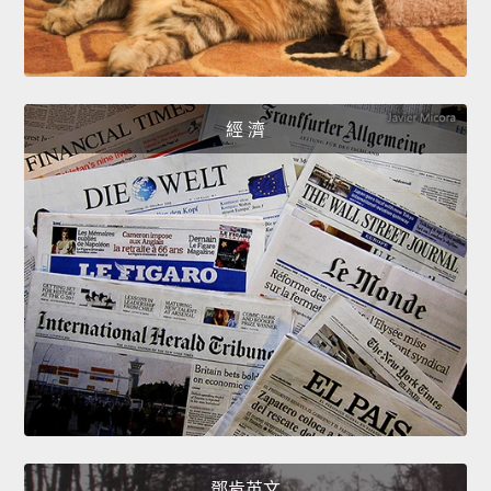
經 濟
鄧肯英文