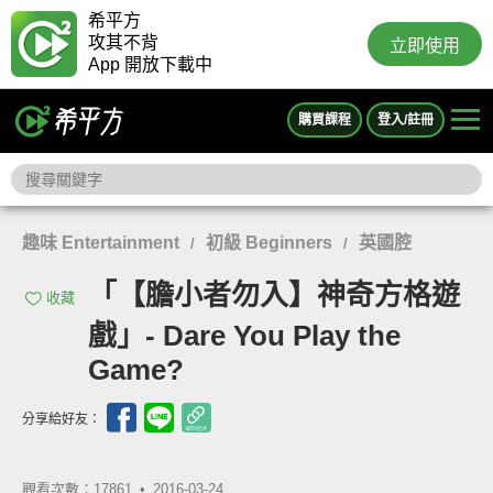
希平方
攻其不背
立即使用
App 開放下載中
購買課程
登入/註冊
趣味 Entertainment
初級 Beginners
英國腔
/
/
「【膽小者勿入】神奇方格遊
收藏
戲」- Dare You Play the
Game?
分享給好友：
觀看次數：17861 •
2016-03-24