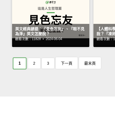
英文經典諺語：『見色忘友』、『眼不見
【人體科
為淨』英文怎麼說？
說？『凍
觀看次數：11828 •
2024-06-04
觀看次數：16
1
2
3
下一頁
最末頁