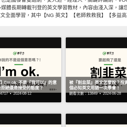
等眾多媒體長期轉載刊登的英文學習教材，內容由淺入深，
文全面學習，其中【NG 英文】【老師救救我】【多益
】I'm ok. 不是『我可以』的意
被『割韭菜』英文怎麼說？投資
是拒絕還是接受的態度？
個必知英文用語一次學會！
717 •
2024-08-12
觀看次數：13849 •
2024-06-28