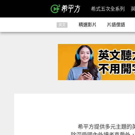
希式五次全系列
精選影片
片語俚語
英文
希平方提供多元主題的
除深受國內外讀者喜愛外，