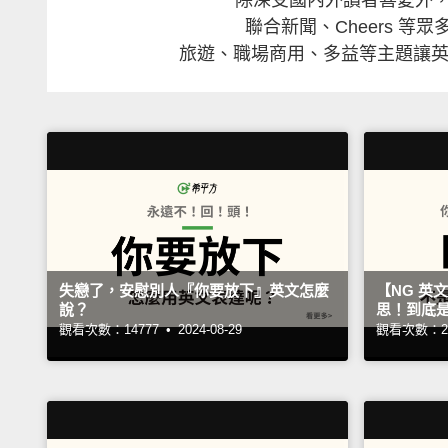
聯合新聞、Cheers 
旅遊、職場商用、多益等主題讓英
失戀了，安慰別人『你要放下』英文怎麼
【NG 英文
說？
思！到底
觀看次數：14777 •
2024-08-29
觀看次數：24