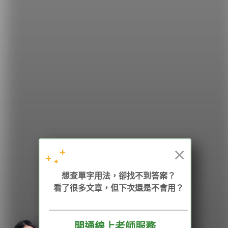
希平方
學英文的新希望
HOPE English 希平方學英文
×
加入我們 / 追蹤：
想查單字用法，卻找不到答案？
看了很多文章，但下次還是不會用？
開通線上老師服務
電話：02-2727-1778
( 週一至週五 9:00-12:00、13:30-18:00，國定假日除外 )