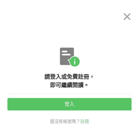
希平方
×
攻其不背
立即使用
App 開放下載中
購買課程
登入/註冊
英文專欄教學
請登入或免費註冊，
【生活英文】各種『切』的英文不要
即可繼續閱讀。
只會用 cut！切絲、切丁、切片的英
文怎麼說？
登入
還沒有帳號嗎？
註冊
活動期間：
7/31 ~ 8/28