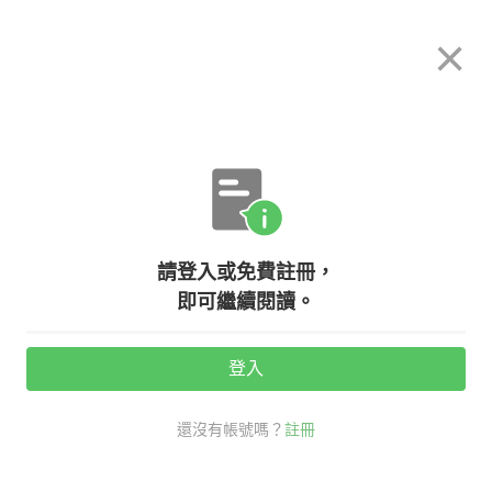
希平方
×
攻其不背
立即使用
App 開放下載中
購買課程
登入/註冊
英文專欄教學
請登入或免費註冊，
【聽歌學英文】Adele－－Someone
即可繼續閱讀。
Like You
登入
活動期間：
7/31 ~ 8/28
還沒有帳號嗎？
註冊
聽歌學英文
生活英文
adele someone like you