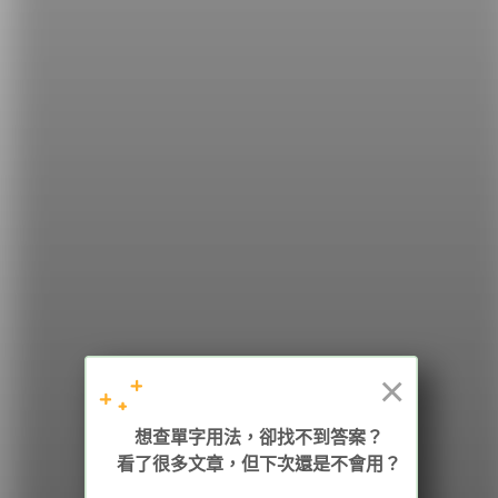
希平方
學英文的新希望
HOPE English 希平方學英文
×
加入我們 / 追蹤：
想查單字用法，卻找不到答案？
看了很多文章，但下次還是不會用？
電話：02-2727-1778
( 週一至週五 9:00-12:00、13:30-18:00，國定假日除外 )