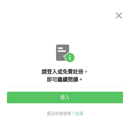
希平方
×
攻其不背
立即使用
App 開放下載中
購買課程
登入/註冊
上班族學好英文 關鍵的 80%
請登入或免費註冊，
即可繼續閱讀。
活動期間：
7/31 ~ 8/28
登入
學英文
學好英文
上班英文
上班族英文
還沒有帳號嗎？
註冊
分享給好友：