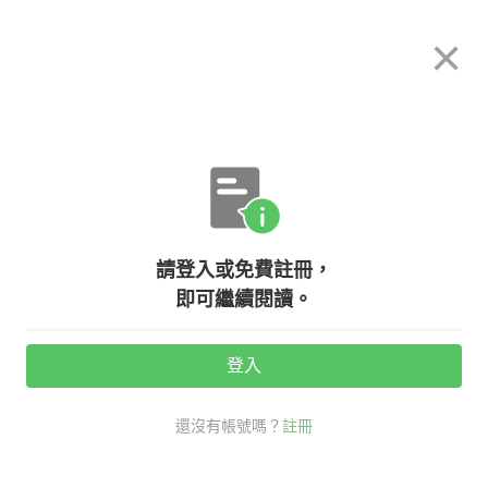
希平方
×
攻其不背
立即使用
App 開放下載中
購買課程
登入/註冊
英文專欄教學
請登入或免費註冊，
【多益高分達人】想請旅館幫忙「保
即可繼續閱讀。
管行李」英文怎麼說？
登入
活動期間：
7/31 ~ 8/28
還沒有帳號嗎？
註冊
考試英文
保管行李
多益大補帖
旅遊英文