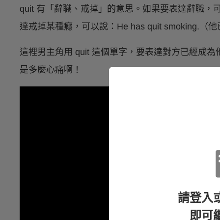
quit 有「辭職、戒掉」的意思。如果要表達辭職，可以這
達戒掉某種癮，可以說：He has quit smoking
這裡男主角用 quit 這個單字，要表達對方已經
是多麼心痛啊！
請登入
即可