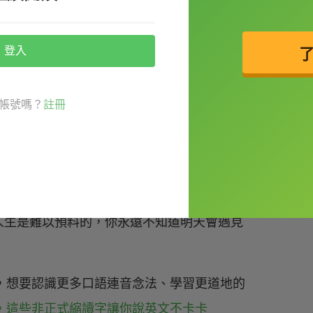
登入
ox of chocolates. You never know
帳號嗎？
註冊
p
遠不知道你會拿到什麼口味。－－《阿
人生是難以預料的，你永遠不知道明天會遇見
連音念法，想要認識更多口語連音念法、學習更道地的
otta，這些非正式縮讀字讓你說英文不卡卡