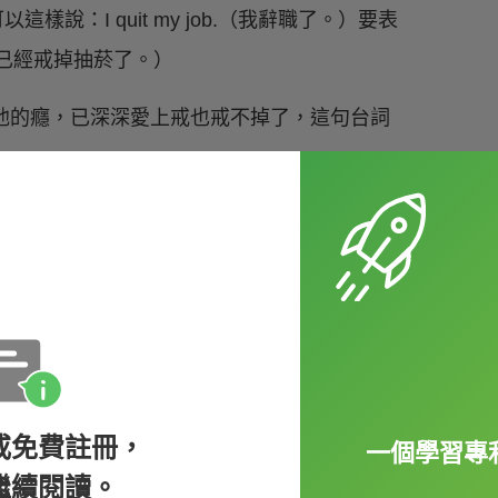
樣說：I quit my job.（我辭職了。）要表
.（他已經戒掉抽菸了。）
成為他的癮，已深深愛上戒也戒不掉了，這句台詞
或免費註冊，
一個學習專
繼續閱讀。