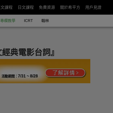
英文課程
日文課程
免費資源
關於希平方
用戶見證
專欄教學
ICRT
翰林
文經典電影台詞』
7/31 ~ 8/28
活動期間：