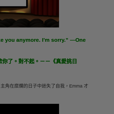
like you anymore. I'm sorry.” —One
歡你了。對不起。－－《真愛挑日
，男主角在糜爛的日子中迷失了自我，Emma 才