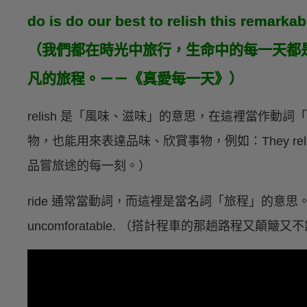
do is do our best to relish this remarka
（我們都在時光中旅行，生命中的每一天都
凡的旅程。－－《真愛每一天》）
relish 是「風味、滋味」的意思，在這裡當作動
物，也能用來表達品味、欣賞事物，例如：They relish ever
品嘗旅途的每一刻。）
ride 通常當動詞，而這裡是當名詞「旅程」的意思。例如：The 
uncomforatable. （搭計程車的那趟路程又顛簸又