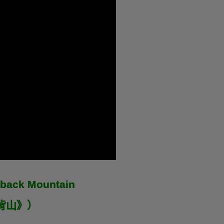
eback Mountain
背山》）