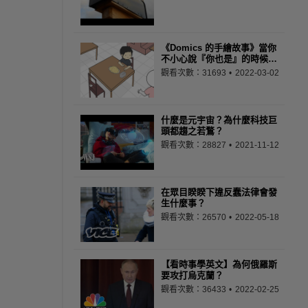
《Domics 的手繪故事》當你
不小心說『你也是』的時候…
觀看次數：31693
2022-03-02
什麼是元宇宙？為什麼科技巨
頭都趨之若鶩？
觀看次數：28827
2021-11-12
在眾目睽睽下違反蠢法律會發
生什麼事？
觀看次數：26570
2022-05-18
【看時事學英文】為何俄羅斯
要攻打烏克蘭？
觀看次數：36433
2022-02-25