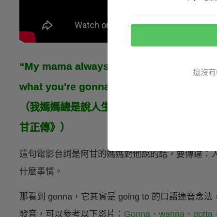
“My mama always said life was like a b
還沒有
what you're gonna get.” —Forrest Gum
（我媽媽總是說人生就像一盒巧克力。你永
甘正傳》）
這句電影台詞是阿甘的媽媽對他說的話，要傳達：
什麼事情。
那看到 gonna，它其實是 going to 的口語
發音，可以參考以下影片：
Gonna、wanna、g