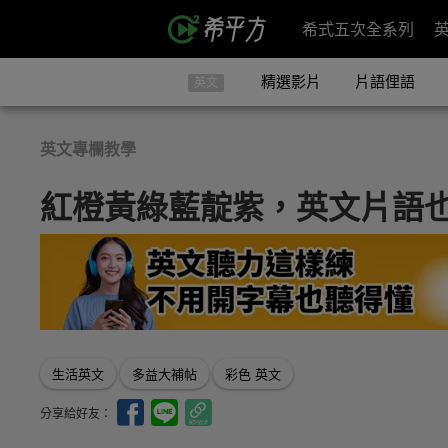
希式五次全系列
精選影片
片語俚語
英文
英文專欄教學
紅橙黃綠藍靛紫，英文片語
生活英文
多益大補帖
彩色 英文
分享給好友：