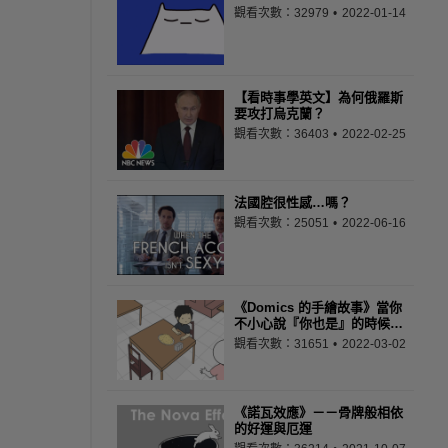
觀看次數：32979
2022-01-14
【看時事學英文】為何俄羅斯
要攻打烏克蘭？
觀看次數：36403
2022-02-25
法國腔很性感…嗎？
觀看次數：25051
2022-06-16
《Domics 的手繪故事》當你
不小心說『你也是』的時候…
觀看次數：31651
2022-03-02
《諾瓦效應》－－骨牌般相依
的好運與厄運