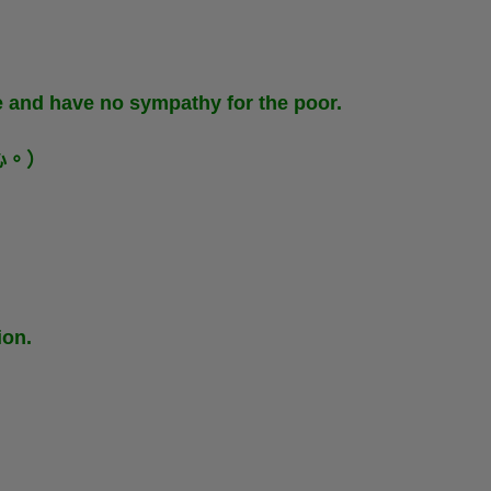
fe and have no sympathy for the poor.
心。）
ion.