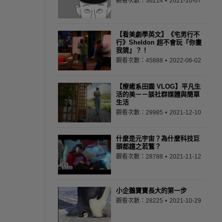
觀看次數：36214
2021-10-07
【看美劇學英文】《宅男行不
行》Sheldon 超不會玩『你畫
我猜』？！
觀看次數：45888
2022-06-02
【療癒系田園 VLOG】平凡生
活的美－－談社群媒體與簡單
生活
觀看次數：29985
2021-12-10
什麼是元宇宙？為什麼科技巨
頭都趨之若鶩？
觀看次數：28788
2021-11-12
小企鵝寶寶長大的第一步
觀看次數：28225
2021-10-29