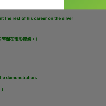
t the rest of his career on the silver
的時間在電影產業。）
 the demonstration.
。）