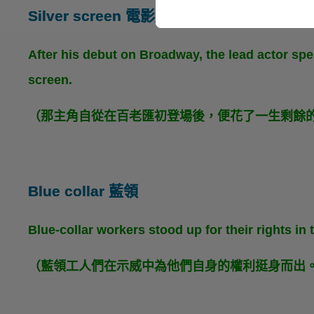
Silver screen 電影產業
After his debut on Broadway, the lead actor spen
screen.
（那主角自從在百老匯初登場後，便花了一生剩餘
Blue collar 藍領
Blue-collar workers stood up for their rights in
（藍領工人們在示威中為他們自身的權利挺身而出