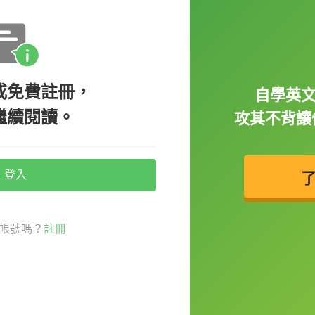
he golden opportunity to get your first
工作的好機會！）
或免費註冊，
自學英
繼續閱讀。
攻其不背讓你
登入
aking it almost impossible for new
帳號嗎？
註冊
）