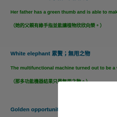
Her father has a green thumb and is able to mak
（她的父親有綠手指並能讓植物欣欣向榮。）
White elephant 累贅；無用之物
The multifunctional machine turned out to be a 
（那多功能機器結果只是無用之物。）
Golden opportunity 千載
難逢的機會