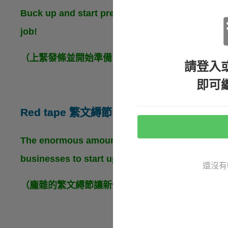
Buck up and start preparing so you won’t miss t
job!
（上緊發條並開始準備，你才不會錯失得到第一份
請登入
即可
Red tape 繁文縟節
The enormous amount of red tape resulted in m
businesses to start up.
還沒有
（龐雜的繁文縟節讓新公司幾乎不可能可以開創。