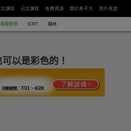
英文課程
日文課程
免費資源
關於希平方
用戶見證
專欄教學
ICRT
翰林
也可以是彩色的！
7/31 ~ 8/28
活動期間：