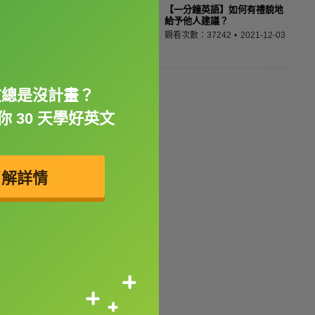
【一分鐘英語】如何有禮貌地
給予他人建議？
觀看次數：37242
2021-12-03
文總是沒計畫？
 30 天學好英文
了解詳情