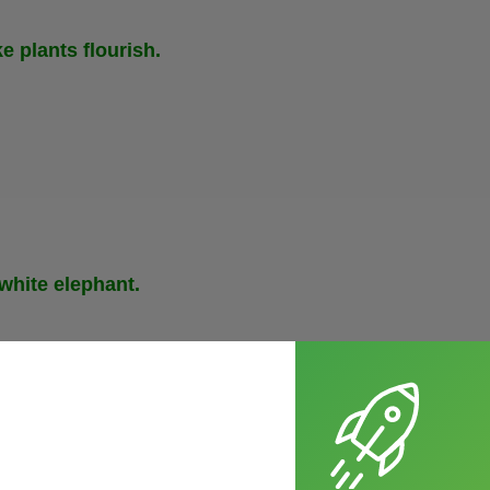
e plants flourish.
white elephant.