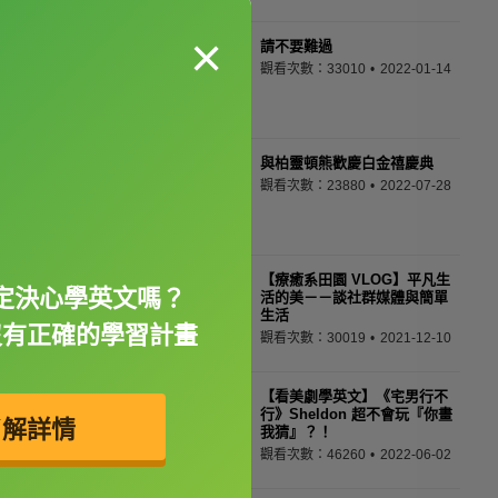
×
請不要難過
觀看次數：33010
2022-01-14
與柏靈頓熊歡慶白金禧慶典
觀看次數：23880
2022-07-28
【療癒系田園 VLOG】平凡生
定決心學英文嗎？
活的美－－談社群媒體與簡單
生活
沒有正確的學習計畫
觀看次數：30019
2021-12-10
【看美劇學英文】《宅男行不
行》Sheldon 超不會玩『你畫
了解詳情
我猜』？！
觀看次數：46260
2022-06-02