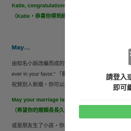
Katie, congratulations on the offer from NYU! I’
（Katie，恭喜你得到紐約大學的入學許可！我真
May…
由知名小說改編而成的電影《飢餓遊戲》當中，最知名的其中
ever in your favor.” 「願機會永遠眷顧你。」當
請登入
祝賀別人新婚，你可以說：
即可
May your marriage last forever and ever.
（希望你的婚姻長長久久。）
或是朋友生了小孩，你要祝賀別人。