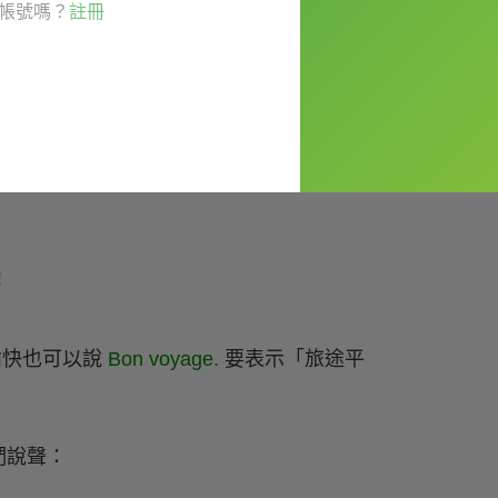
帳號嗎？
註冊
ppily.
!
旅途愉快也可以說
Bon voyage.
要表示「旅途平
們說聲：