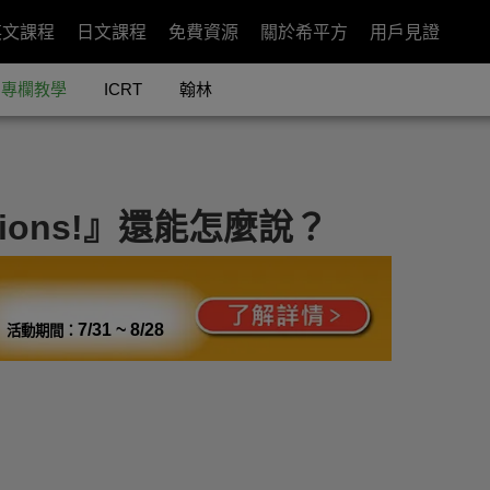
英文課程
日文課程
免費資源
關於希平方
用戶見證
專欄教學
ICRT
翰林
tions!』還能怎麼說？
7/31 ~ 8/28
活動期間：