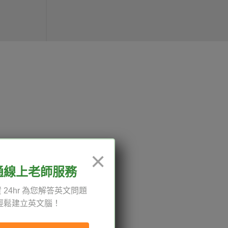
12:00、13:30-18:00，國定
×
通線上老師服務
 24hr 為您解答英文問題
輕鬆建立英文腦！
權與服務條款
與導覽