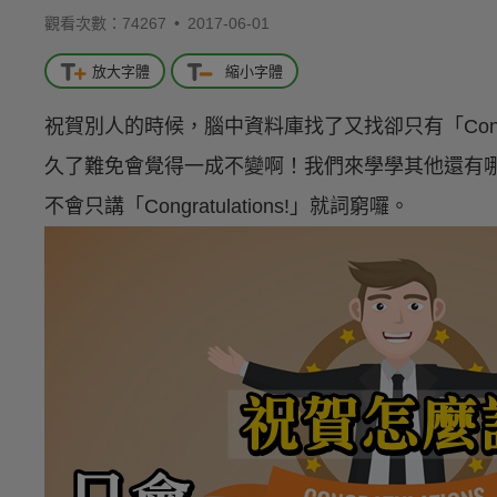
觀看次數：74267 •
2017-06-01
放大字體
縮小字體
祝賀別人的時候，腦中資料庫找了又找卻只有「Congra
久了難免會覺得一成不變啊！我們來學學其他還有
不會只講「Congratulations!」就詞窮囉。