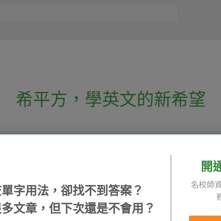
希平方
，
學英文的新希望
電話：02-2727-1778
( 週一至週五 9:00-
 English 希平方學英文
假日除外 )
E-mail：service@hopenglish.com
開
統編：24746401
名校師資
查單字用法，卻找不到答案？
 / 追蹤：
攻其不背
ICRT
隱私
很多文章，但下次還是不會用？
精選影片
翰林
說明
每日片語
關於我們