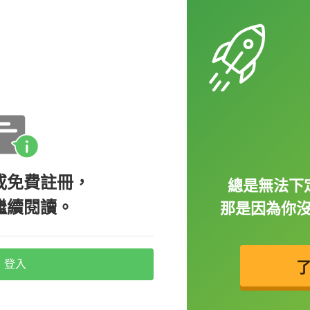
m really happy for you.
的很為你開心。）
一句台詞就是 “May the odds be
中 may... 就是「願...」的意思喔。所以若是你要
或免費註冊，
總是無法下
繼續閱讀。
那是因為你
登入