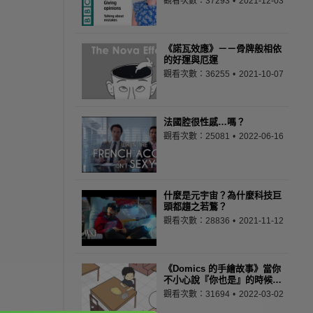
觀看次數：37293
2021-12-03
《諾瓦效應》－－骨牌般相依
的好運與厄運
觀看次數：36255
2021-10-07
法國腔很性感…嗎？
觀看次數：25081
2022-06-16
什麼是元宇宙？為什麼科技巨
頭都趨之若鶩？
觀看次數：28836
2021-11-12
《Domics 的手繪故事》當你
不小心說『你也是』的時候…
觀看次數：31694
2022-03-02