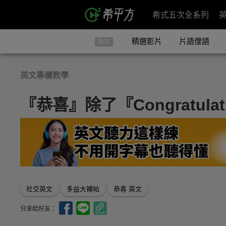
希式五次全系列
精選影片
片語俚語
英文
英文專欄教學
『恭喜』除了『Congratula
社交英文
多益大補帖
恭喜 英文
分享給好友：