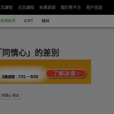
英文課程
日文課程
免費資源
關於希平方
用戶見證
專欄教學
ICRT
翰林
「同情心」的差別
7/31 ~ 8/28
活動期間：
同理心 英文