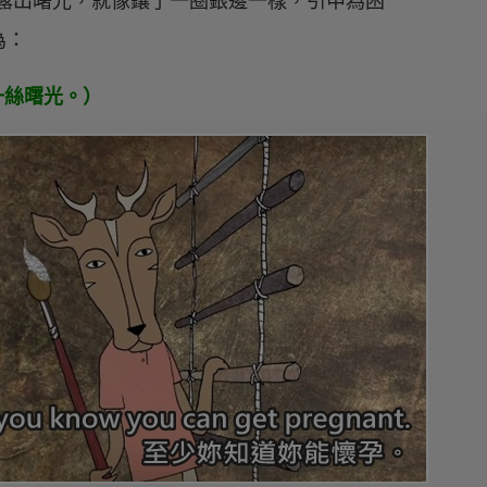
邊緣露出曙光，就像鑲了一圈銀邊一樣，引申為困
為：
雲都有一絲曙光。）