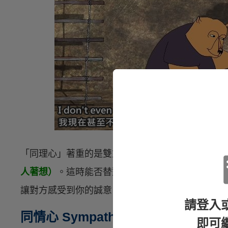
「同理心」著重的是雙方心靈間的交流，且試著
st
人著想）
。這時能否替對方解決當下低潮困境，並
讓對方感受到你的誠意。
請登入
同情心 Sympathy
即可