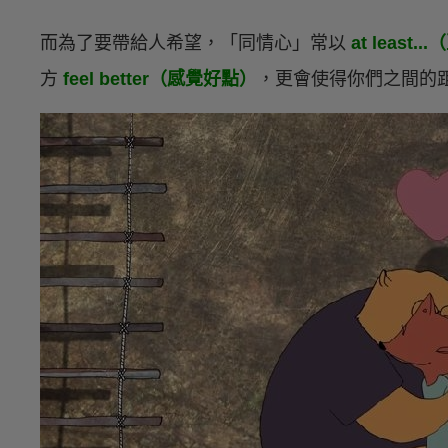
而為了要帶給人希望，「同情心」常以
at least..
方
feel better（感覺好點）
，更會使得你們之間的