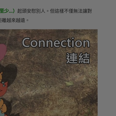
.（至少...）
起頭安慰別人。但這樣不僅無法讓對
距離越來越遠。