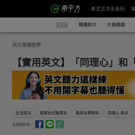
希式五次全系列
精選影片
片語俚語
英文
英文專欄教學
【實用英文】「同理心」和
生活英文
戒掉台式破英文
看英文學新知
同情心 英文
分享給好友：