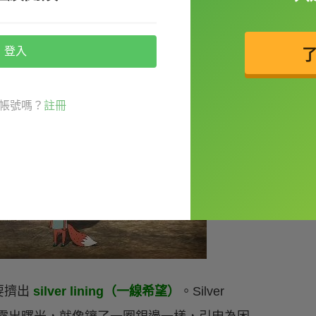
登入
帳號嗎？
註冊
要擠出
silver lining（一線希望）
。Silver