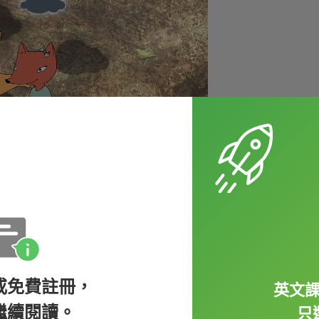
ep into somebody's shoes（設身處地為他
不是最重要的事，有時只要短短一句話，就能
或免費註冊，
英文
繼續閱讀。
只